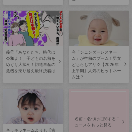
義母「あなたたち、時代は
今「ジェンダーレスネー
令和よ！」子どもの名前を
ム」が空前のブーム！男女
めぐり大揉め！切迫早産の
どちらもアリ♡【2026年
危機を乗り越え最終決着は
上半期】人気のヒットネー
ムは？
名前・名づけに関するニ
ュースをもっと見る
キラキラネームよりも【古