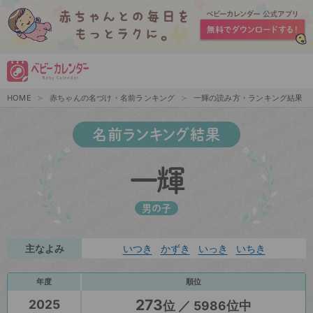
HOME
赤ちゃんの名づけ・名前ランキング
一輝の読み方・ランキング結果
名前ランキング結果
一輝
男の子
主なよみ
いつき
かずき
いっき
いちき
年度
順位
273
2025
位 ／ 5986位中