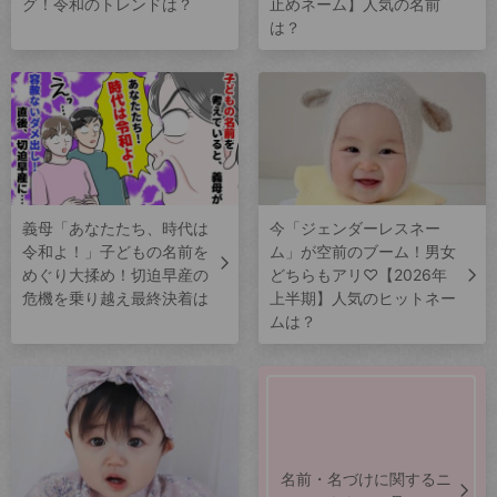
グ！令和のトレンドは？
止めネーム】人気の名前
は？
義母「あなたたち、時代は
今「ジェンダーレスネー
令和よ！」子どもの名前を
ム」が空前のブーム！男女
めぐり大揉め！切迫早産の
どちらもアリ♡【2026年
危機を乗り越え最終決着は
上半期】人気のヒットネー
ムは？
名前・名づけに関するニ