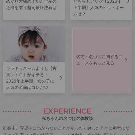
めぐり大揉め！切迫早産の
どちらもアリ♡【2026年
危機を乗り越え最終決着は
上半期】人気のヒットネー
ムは？
名前・名づけに関するニ
ュースをもっと見る
キラキラネームよりも【古
風レトロ】がキテる！
2026年上半期、女の子に
人気の名前はコレだ♡
EXPERIENCE
赤ちゃんの名づけの体験談
妊娠中、育児中にわからないことがあったり迷ったときに参考にな
るのが先輩ママ達の体験談。ここでは命名・名づけに関するみんな