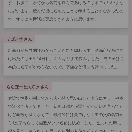
す。お腹にいる時から名前を呼んであげるのはすごくいいよう
に思います。産んだ後に名前のことで考えることがなかったの
で、すぐにお世話に専念できたように思います。
そばかす さん
出産前から性別はわかっていたにも関わらず、結局市役所に届
け出たのは出生14日目。ギリギリまで悩みました。男の子は基
本的に名字がかわらないので、字画など何回も調べました。
ららぽーと大好き さん
健診で性別が判ってから夫が時々思い出したようにネットや本
で調べて考えてました。初めは潤とか翼とかがいいと言ってた
けど画数が良くなくて、最終的には夫ではなく夫の父の名前か
ら1文字もらって画数がいい名前に決めました。生まれた時に
顔を見て「違うな」と思ったら別の名前を考えるつもりでした