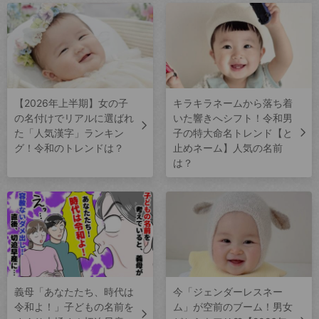
【2026年上半期】女の子
キラキラネームから落ち着
の名付けでリアルに選ばれ
いた響きへシフト！令和男
た「人気漢字」ランキン
子の特大命名トレンド【と
グ！令和のトレンドは？
止めネーム】人気の名前
は？
義母「あなたたち、時代は
今「ジェンダーレスネー
令和よ！」子どもの名前を
ム」が空前のブーム！男女