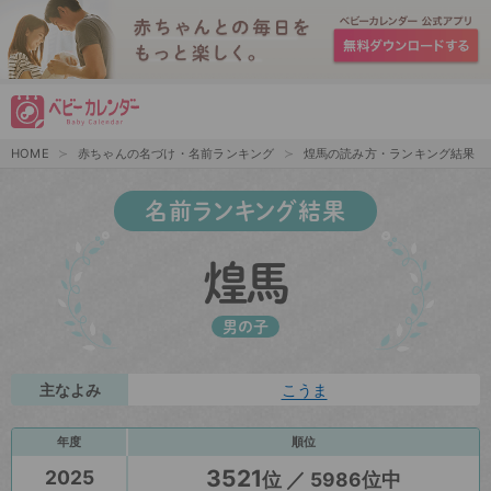
HOME
赤ちゃんの名づけ・名前ランキング
煌馬の読み方・ランキング結果
名前ランキング結果
煌馬
男の子
主なよみ
こうま
年度
順位
3521
2025
位 ／ 5986位中