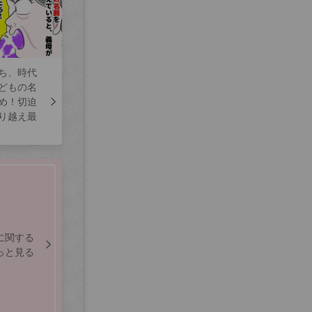
ち、時代
どもの名
め！切迫
り越え最
に関する
っと見る