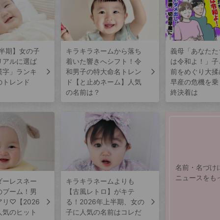
上半期】女の子
キラキラネームから落ち
義母「あなたた
リアルに選ば
着いた響きへシフト！令
は令和よ！」子
漢字」ランキ
和男子の特大命名トレン
前をめぐり大揉
のトレンド
ド【と止めネーム】人気
早産の危機を乗
の名前は？
終決着は
名前・名づけ
ニュースをも
ダーレスネー
キラキラネームよりも
のブーム！男
【古風レトロ】がキテ
リ♡【2026
る！2026年上半期、女の
人気のヒット
子に人気の名前はコレだ