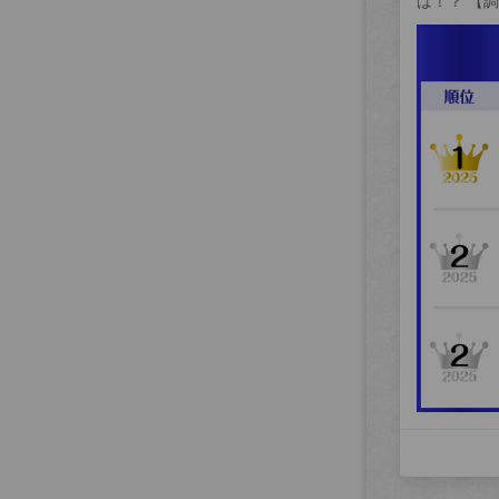
は！？ 【調