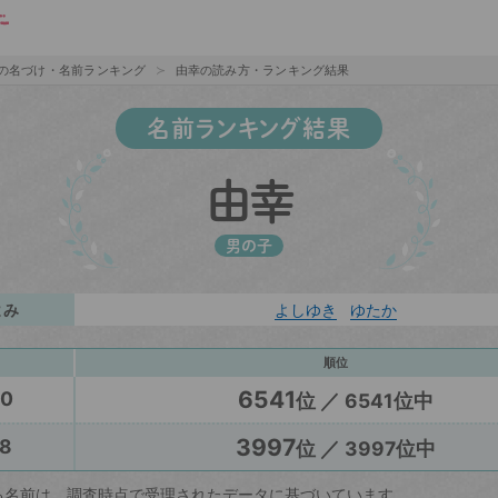
の名づけ・名前ランキング
由幸の読み方・ランキング結果
名前ランキング結果
由幸
男の子
よみ
よしゆき
ゆたか
順位
6541
20
位 ／ 6541位中
3997
8
位 ／ 3997位中
る名前は、調査時点で受理されたデータに基づいています。