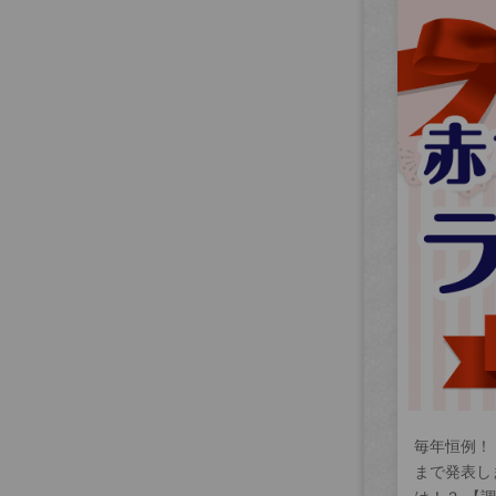
毎年恒例！
まで発表し