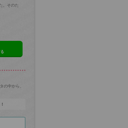
た。そのた
する
ータの中から、
た！