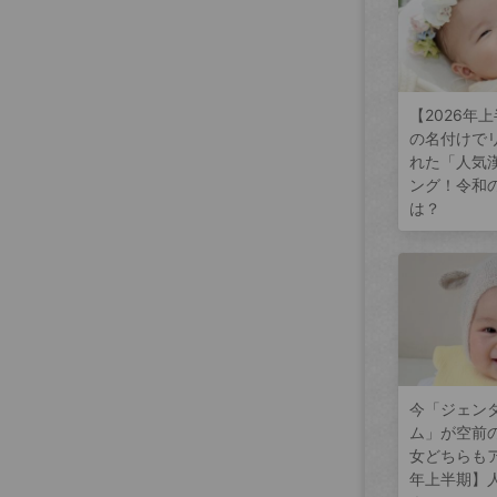
【2026年
の名付けで
れた「人気
ング！令和
は？
今「ジェン
ム」が空前
女どちらもア
年上半期】