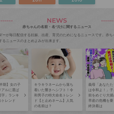
NEWS
赤ちゃんの名前・名づけに関するニュース
ダーが毎日配信する妊娠、出産、育児のためになるニュースです。赤ち
するニュースのまとめよみが出来ます。
上半期】女の子
キラキラネームから落ち
義母「あなたた
リアルに選ば
着いた響きへシフト！令
は令和よ！」子
漢字」ランキ
和男子の特大命名トレン
前をめぐり大揉
のトレンド
ド【と止めネーム】人気
早産の危機を乗
の名前は？
終決着は