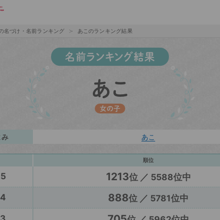
の名づけ・名前ランキング
あこのランキング結果
名前ランキング結果
あこ
女の子
よみ
あこ
順位
1213
25
位 ／ 5588位中
888
24
位 ／ 5781位中
705
23
位 ／ 5962位中