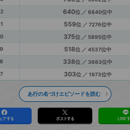
640
22
位 ／ 6840位中
559
1
位 ／ 7276位中
375
20
位 ／ 5895位中
518
9
位 ／ 4537位中
338
8
位 ／ 3683位中
303
7
位 ／ 1973位中
あ行の名づけエピソードを読む
ェアする
ポストする
LINE