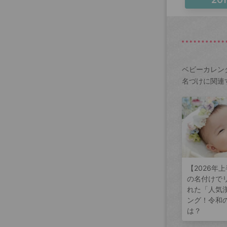
ベビーカレン
名づけに関連
【2026年
の名付けで
れた「人気
ング！令和
は？