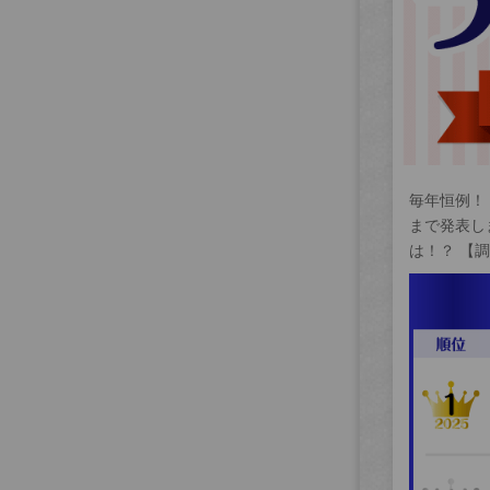
毎年恒例！
まで発表し
は！？ 【調