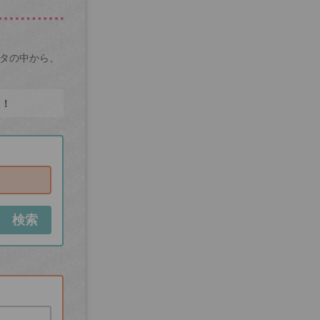
ータの中から、
た！
検索