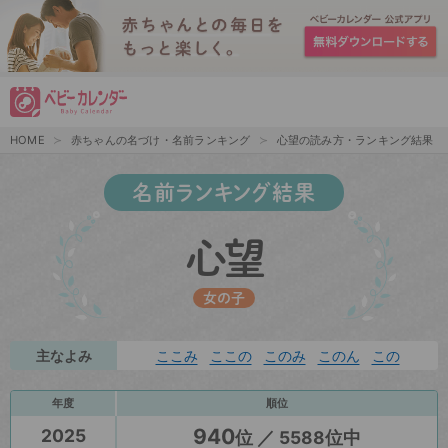
HOME
赤ちゃんの名づけ・名前ランキング
心望の読み方・ランキング結果
名前ランキング結果
心望
女の子
主なよみ
ここみ
ここの
このみ
このん
この
年度
順位
940
2025
位 ／ 5588位中