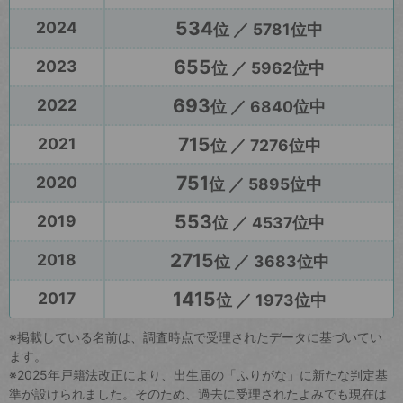
534
2024
位 ／ 5781位中
655
2023
位 ／ 5962位中
693
2022
位 ／ 6840位中
715
2021
位 ／ 7276位中
751
2020
位 ／ 5895位中
553
2019
位 ／ 4537位中
2715
2018
位 ／ 3683位中
1415
2017
位 ／ 1973位中
※掲載している名前は、調査時点で受理されたデータに基づいてい
ます。
※2025年戸籍法改正により、出生届の「ふりがな」に新たな判定基
準が設けられました。そのため、過去に受理されたよみでも現在は