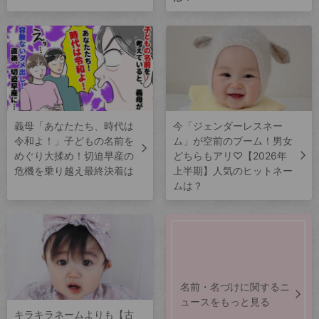
義母「あなたたち、時代は
今「ジェンダーレスネー
令和よ！」子どもの名前を
ム」が空前のブーム！男女
めぐり大揉め！切迫早産の
どちらもアリ♡【2026年
危機を乗り越え最終決着は
上半期】人気のヒットネー
ムは？
名前・名づけに関するニ
ュースをもっと見る
キラキラネームよりも【古