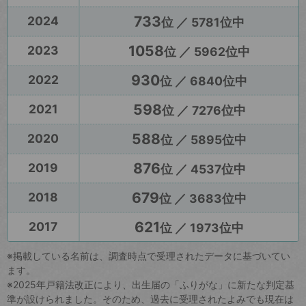
733
2024
位 ／ 5781位中
1058
2023
位 ／ 5962位中
930
2022
位 ／ 6840位中
598
2021
位 ／ 7276位中
588
2020
位 ／ 5895位中
876
2019
位 ／ 4537位中
679
2018
位 ／ 3683位中
621
2017
位 ／ 1973位中
※掲載している名前は、調査時点で受理されたデータに基づいてい
ます。
※2025年戸籍法改正により、出生届の「ふりがな」に新たな判定基
準が設けられました。そのため、過去に受理されたよみでも現在は