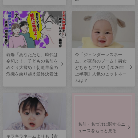
義母「あなたたち、時代は
今「ジェンダーレスネー
令和よ！」子どもの名前を
ム」が空前のブーム！男女
めぐり大揉め！切迫早産の
どちらもアリ♡【2026年
危機を乗り越え最終決着は
上半期】人気のヒットネー
ムは？
名前・名づけに関するニ
ュースをもっと見る
キラキラネームよりも【古