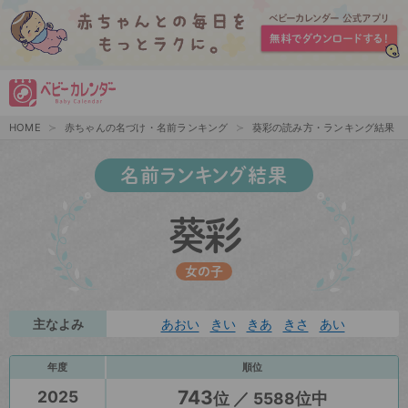
HOME
赤ちゃんの名づけ・名前ランキング
葵彩の読み方・ランキング結果
名前ランキング結果
葵彩
女の子
主なよみ
あおい
きい
きあ
きさ
あい
年度
順位
743
2025
位 ／ 5588位中