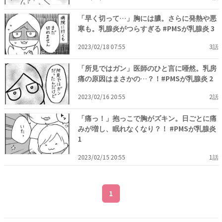
「早く切って…」胸には膿。さらに発熱や悪
寒も。乳腺炎がつらすぎる #PMSが乳腺炎 3
2023/02/18 07:55
3話
「所見ではガン」医師のひと言に唖然。乳房
痛の原因はまさかの…？！#PMSが乳腺炎 2
2023/02/16 20:55
2話
「痛っ！」抱っこで胸がズキン。日ごとに痛
みが増し、眠れなくなり？！ #PMSが乳腺炎
1
2023/02/15 20:55
1話
1