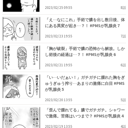
2023/02/25 09:55
8話
「え…なにこれ」手術で膿を出し数日後、体
にある異変が起き…？！ #PMSが乳腺炎 7
2023/02/23 19:55
7話
「胸が破裂」手術で膿の恐怖から解放。しか
し術後の経過は…？！ #PMSが乳腺炎 6
2023/02/21 19:55
6話
「い…いだぁい！」ガチガチに腫れた胸をぎ
ゅうぎゅう搾り…あまりの激痛に白目 #PMS
が乳腺炎 5
2023/02/20 13:55
5話
「歪んで腫れてる」膿でガチガチ。シャワー
で激痛。苦痛はいつまで？ #PMSが乳腺炎 4
2023/02/19 13:55
4話