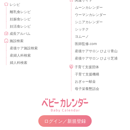
レシピ
ムーンカレンダー
離乳食レシピ
ウーマンカレンダー
妊娠食レシピ
シニアカレンダー
妊活食レシピ
シッテク
成長アルバム
ヨムーノ
施設検索
医師監修.com
産後ケア施設検索
産後ケアサロン ひより青山
産婦人科検索
産後ケアサロン ひより芝浦
婦人科検索
子育て支援団体
子育て支援機構
おぎゃー献金
母子栄養懇話会
ログイン／新規登録