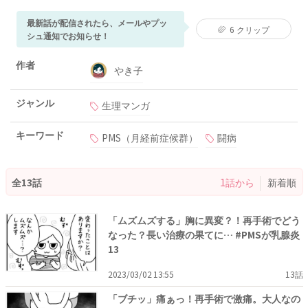
最新話が配信されたら、メールやプッ
6
クリップ
シュ通知でお知らせ！
作者
やき子
ジャンル
生理マンガ
キーワード
PMS（月経前症候群）
闘病
全13話
1話から
新着順
「ムズムズする」胸に異変？！再手術でどう
なった？長い治療の果てに… #PMSが乳腺炎
13
2023/03/02 13:55
13話
「ブチッ」痛ぁっ！再手術で激痛。大人なの