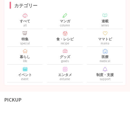
カテゴリー
すべて
マンガ
連載
all
column
series
特集
食・レシピ
ママトピ
special
recipe
mama
暮らし
グッズ
医療
life
goods
medical
イベント
エンタメ
制度・支援
event
entame
support
PICKUP