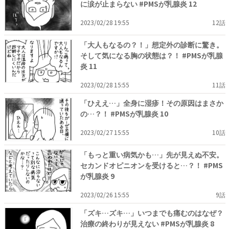
に涙が止まらない #PMSが乳腺炎 12
2023/02/28 19:55
12話
「大人もなるの？！」想定外の診断に驚き。
そして気になる胸の状態は？！ #PMSが乳腺
炎 11
2023/02/28 15:55
11話
「ひええ…」全身に湿疹！その原因はまさか
の…？！ #PMSが乳腺炎 10
2023/02/27 15:55
10話
「もっと重い病気かも…」先が見えぬ不安。
セカンドオピニオンを受けると…？！ #PMS
が乳腺炎 9
2023/02/26 15:55
9話
「ズキ…ズキ…」いつまでも痛むのはなぜ？
治療の終わりが見えない #PMSが乳腺炎 8