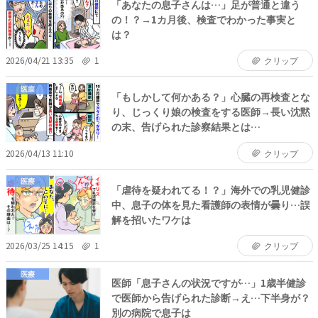
「あなたの息子さんは…」足が普通と違う
の！？→1カ月後、検査でわかった事実と
は？
2026/04/21 13:35
1
クリップ
医療
「もしかして何かある？」心臓の再検査とな
り、じっくり娘の検査をする医師→長い沈黙
の末、告げられた診察結果とは…
2026/04/13 11:10
クリップ
医療
「虐待を疑われてる！？」海外での乳児健診
中、息子の体を見た看護師の表情が曇り…誤
解を招いたワケは
2026/03/25 14:15
1
クリップ
医療
医師「息子さんの状況ですが…」1歳半健診
で医師から告げられた診断→え…下半身が？
別の病院で息子は