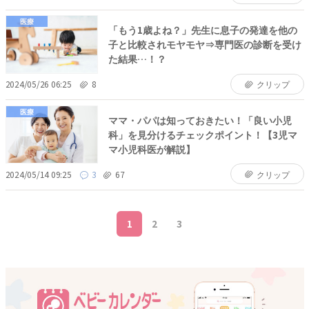
医療
「もう1歳よね？」先生に息子の発達を他の
子と比較されモヤモヤ⇒専門医の診断を受け
た結果…！？
2024/05/26 06:25
8
クリップ
医療
ママ・パパは知っておきたい！「良い小児
科」を見分けるチェックポイント！【3児マ
マ小児科医が解説】
2024/05/14 09:25
3
67
クリップ
1
2
3