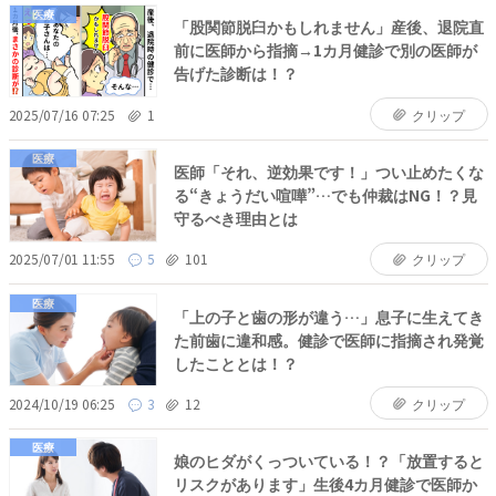
医療
「股関節脱臼かもしれません」産後、退院直
前に医師から指摘→1カ月健診で別の医師が
告げた診断は！？
2025/07/16 07:25
1
クリップ
医療
医師「それ、逆効果です！」つい止めたくな
る“きょうだい喧嘩”…でも仲裁はNG！？見
守るべき理由とは
2025/07/01 11:55
5
101
クリップ
医療
「上の子と歯の形が違う…」息子に生えてき
た前歯に違和感。健診で医師に指摘され発覚
したこととは！？
2024/10/19 06:25
3
12
クリップ
医療
娘のヒダがくっついている！？「放置すると
リスクがあります」生後4カ月健診で医師か