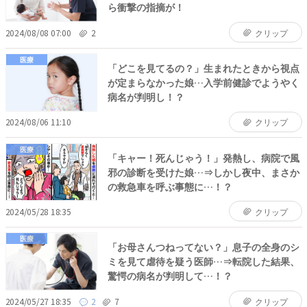
ら衝撃の指摘が！
2024/08/08 07:00
2
クリップ
医療
「どこを見てるの？」生まれたときから視点
が定まらなかった娘…入学前健診でようやく
病名が判明し！？
2024/08/06 11:10
クリップ
医療
「キャー！死んじゃう！」発熱し、病院で風
邪の診断を受けた娘…⇒しかし夜中、まさか
の救急車を呼ぶ事態に…！？
2024/05/28 18:35
クリップ
医療
「お母さんつねってない？」息子の全身のシ
ミを見て虐待を疑う医師…⇒転院した結果、
驚愕の病名が判明して…！？
2024/05/27 18:35
2
7
クリップ