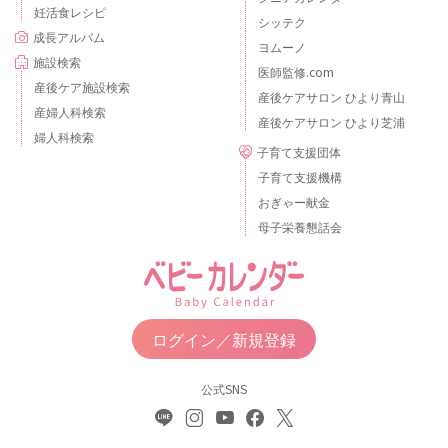
妊活食レシピ
シッテク
成長アルバム
ヨムーノ
施設検索
医師監修.com
産後ケア施設検索
産後ケアサロン ひより青山
産婦人科検索
産後ケアサロン ひより芝浦
婦人科検索
子育て支援団体
子育て支援機構
おぎゃー献金
母子栄養懇話会
ログイン／新規登録
公式SNS