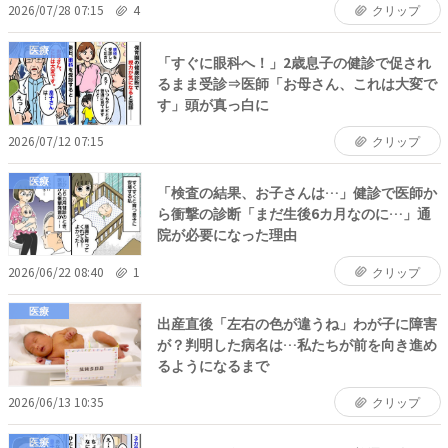
2026/07/28 07:15
4
クリップ
医療
「すぐに眼科へ！」2歳息子の健診で促され
るまま受診⇒医師「お母さん、これは大変で
す」頭が真っ白に
2026/07/12 07:15
クリップ
医療
「検査の結果、お子さんは…」健診で医師か
ら衝撃の診断「まだ生後6カ月なのに…」通
院が必要になった理由
2026/06/22 08:40
1
クリップ
医療
出産直後「左右の色が違うね」わが子に障害
が？判明した病名は…私たちが前を向き進め
るようになるまで
2026/06/13 10:35
クリップ
医療