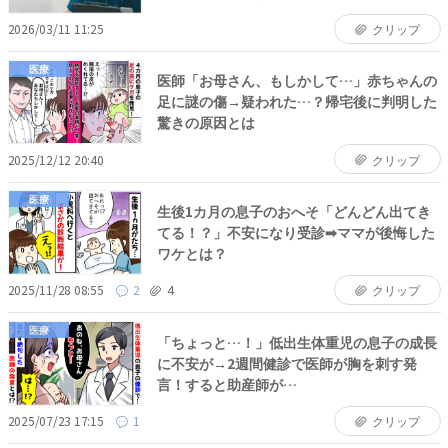
2026/03/11 11:25
クリップ
医療
医師「お母さん、もしかして…」赤ちゃんの
足に謎の傷→疑われた…？帰宅後に判明した
驚きの原因とは
2025/12/12 20:40
クリップ
医療
生後1カ月の息子のおへそ「どんどん出てき
てる！？」不安になり受診➡ママが後悔した
ワケとは？
2025/11/28 08:55
2
4
クリップ
医療
「ちょっと…！」低出生体重児の息子の成長
に不安が→2週間健診で医師が胸を刺す発
言！すると助産師が…
2025/07/23 17:15
1
クリップ