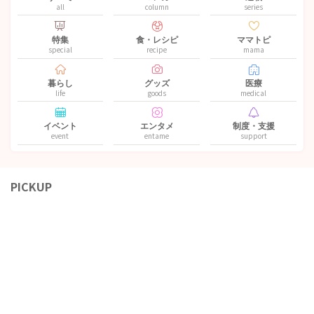
all
column
series
特集
食・レシピ
ママトピ
special
recipe
mama
暮らし
グッズ
医療
life
goods
medical
イベント
エンタメ
制度・支援
event
entame
support
PICKUP