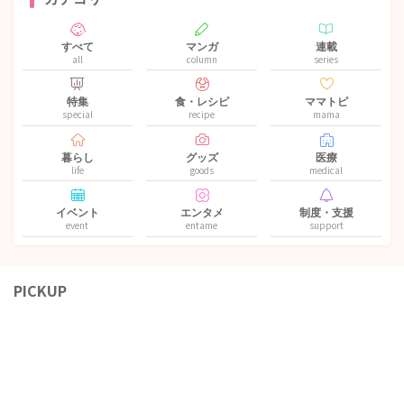
すべて
マンガ
連載
all
column
series
特集
食・レシピ
ママトピ
special
recipe
mama
暮らし
グッズ
医療
life
goods
medical
イベント
エンタメ
制度・支援
event
entame
support
PICKUP