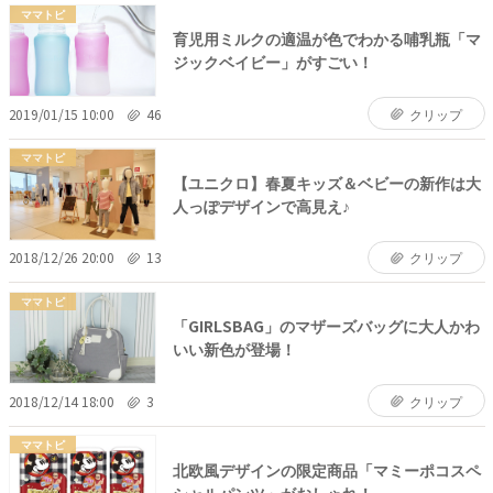
ママトピ
育児用ミルクの適温が色でわかる哺乳瓶「マ
ジックベイビー」がすごい！
2019/01/15 10:00
46
クリップ
ママトピ
【ユニクロ】春夏キッズ＆ベビーの新作は大
人っぽデザインで高見え♪
2018/12/26 20:00
13
クリップ
ママトピ
「GIRLSBAG」のマザーズバッグに大人かわ
いい新色が登場！
2018/12/14 18:00
3
クリップ
ママトピ
北欧風デザインの限定商品「マミーポコスペ
シャルパンツ」がおしゃれ！