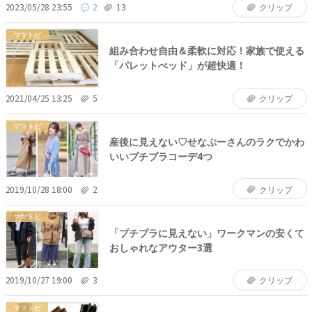
2023/05/28 23:55
2
13
クリップ
ママトピ
組み合わせ自由＆柔軟に対応！家族で使える
「パレットべッド」が超快適！
2021/04/25 13:25
5
クリップ
ママトピ
産後に見えない♡せなぷーさんのラクでかわ
いいプチプラコーデ4つ
2019/10/28 18:00
2
クリップ
ママトピ
「プチプラに見えない」ワークマンの安くて
おしゃれなアウター3選
2019/10/27 19:00
3
クリップ
ママトピ