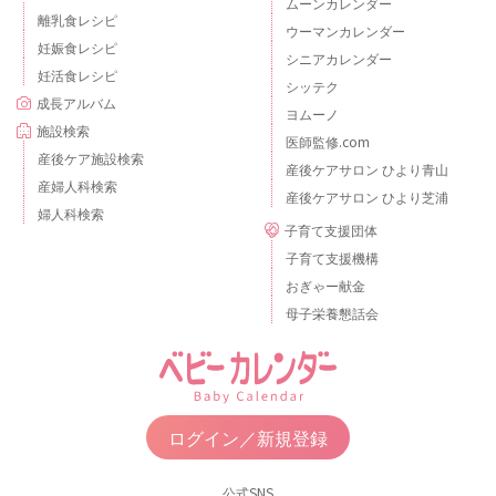
ムーンカレンダー
離乳食レシピ
ウーマンカレンダー
妊娠食レシピ
シニアカレンダー
妊活食レシピ
シッテク
成長アルバム
ヨムーノ
施設検索
医師監修.com
産後ケア施設検索
産後ケアサロン ひより青山
産婦人科検索
産後ケアサロン ひより芝浦
婦人科検索
子育て支援団体
子育て支援機構
おぎゃー献金
母子栄養懇話会
ログイン／新規登録
公式SNS