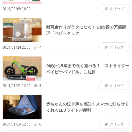
2019/03/09 10:00
クリップ
ママトピ
離乳食作りがラクになる！ 1台5役で万能調
理「ベビークック」
2019/01/24 21:00
4
クリップ
ママトピ
0歳から5歳まで長く遊べる！「ストライダー
ベイビーバンドル」に注目
2019/01/21 12:00
3
クリップ
ママトピ
赤ちゃんの泣き声を感知！スマホに知らせて
くれるLEDライトが便利
2019/01/16 12:00
6
クリップ