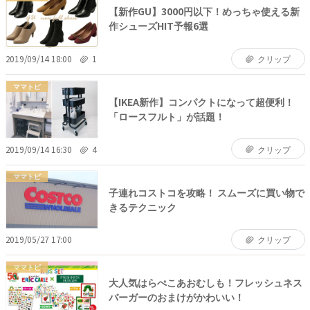
【新作GU】3000円以下！めっちゃ使える新
作シューズHIT予報6選
2019/09/14 18:00
1
クリップ
ママトピ
【IKEA新作】コンパクトになって超便利！
「ロースフルト」が話題！
2019/09/14 16:30
4
クリップ
ママトピ
子連れコストコを攻略！ スムーズに買い物で
きるテクニック
2019/05/27 17:00
クリップ
ママトピ
大人気はらぺこあおむしも！フレッシュネス
バーガーのおまけがかわいい！