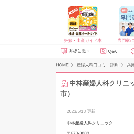
妊娠・出産ガイド本
専門家
基礎知識
Q&A
HOME
産婦人科口コミ・評判
兵
中林産婦人科クリニ
市）
2023/5/18 更新
中林産婦人科クリニック
〒670-0808