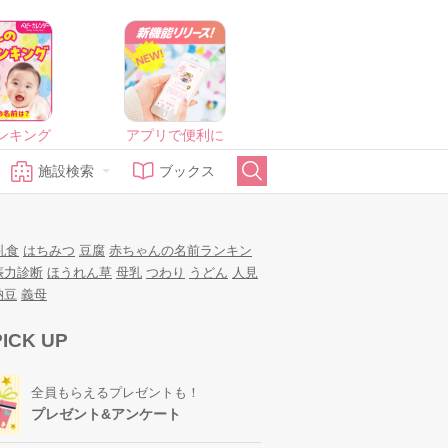
ンキング
アプリで便利に
施設検索
ブックス
乳食
はちみつ
豆腐
赤ちゃんの名前ランキン
娠力診断
ほうれん草
母乳
つわり
うどん
人見
納豆
義母
PICK UP
全員もらえるプレゼントも！
プレゼント&アンケート