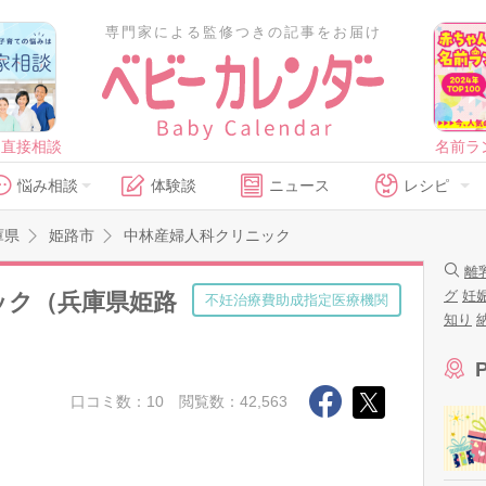
専門家による監修つきの記事をお届け
に直接相談
名前ラ
悩み相談
体験談
ニュース
レシピ
庫県
姫路市
中林産婦人科クリニック
離
グ
妊
ック（兵庫県姫路
不妊治療費助成指定医療機関
知り
口コミ数：10
閲覧数：42,563