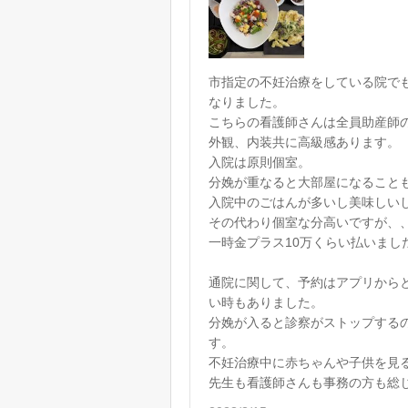
市指定の不妊治療をしている院で
なりました。
こちらの看護師さんは全員助産師
外観、内装共に高級感あります。
入院は原則個室。
分娩が重なると大部屋になること
入院中のごはんが多いし美味しい
その代わり個室な分高いですが、
一時金プラス10万くらい払いまし
通院に関して、予約はアプリから
い時もありました。
分娩が入ると診察がストップする
す。
不妊治療中に赤ちゃんや子供を見
先生も看護師さんも事務の方も総じ