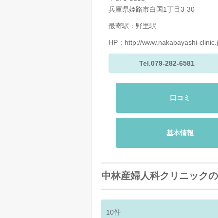
兵庫県姫路市白国1丁目3-30
最寄駅：野里駅
HP：
http://www.nakabayashi-clinic.j
Tel.079-282-6581
口コミ
基本情報
中林産婦人科クリニックの
10
件