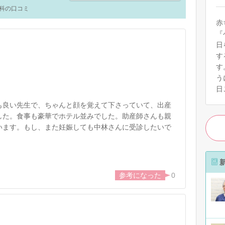
科の口コミ
赤
『
日
す
す
う
日
も良い先生で、ちゃんと顔を覚えて下さっていて、出産
した。食事も豪華でホテル並みでした。助産師さんも親
います。もし、また妊娠しても中林さんに受診したいで
0