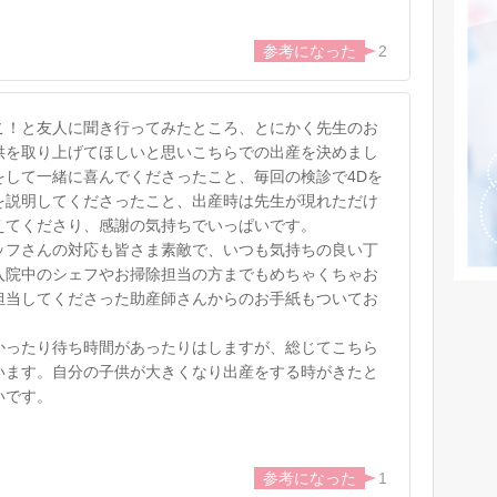
2
こ！と友人に聞き行ってみたところ、とにかく先生のお
供を取り上げてほしいと思いこちらでの出産を決めまし
をして一緒に喜んでくださったこと、毎回の検診で4Dを
を説明してくださったこと、出産時は先生が現れただけ
えてくださり、感謝の気持ちでいっぱいです。
ッフさんの対応も皆さま素敵で、いつも気持ちの良い丁
入院中のシェフやお掃除担当の方までもめちゃくちゃお
担当してくださった助産師さんからのお手紙もついてお
かったり待ち時間があったりはしますが、総じてこちら
います。自分の子供が大きくなり出産をする時がきたと
いです。
1