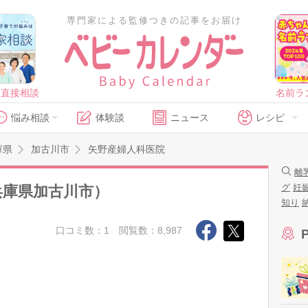
専門家による監修つきの記事をお届け
に直接相談
名前ラ
悩み相談
体験談
ニュース
レシピ
庫県
加古川市
矢野産婦人科医院
離
グ
妊
兵庫県加古川市）
知り
口コミ数：1
閲覧数：8,987