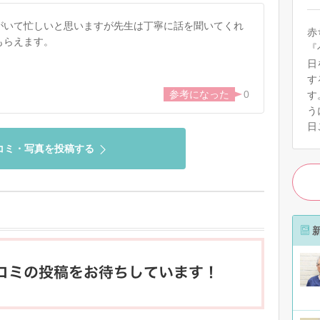
がいて忙しいと思いますが先生は丁寧に話を聞いてくれ
赤
もらえます。
『
日
す
0
す
う
日
コミ・写真を投稿する