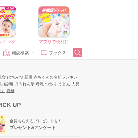
ンキング
アプリで便利に
施設検索
ブックス
乳食
はちみつ
豆腐
赤ちゃんの名前ランキン
娠力診断
ほうれん草
母乳
つわり
うどん
人見
納豆
義母
PICK UP
全員もらえるプレゼントも！
プレゼント&アンケート