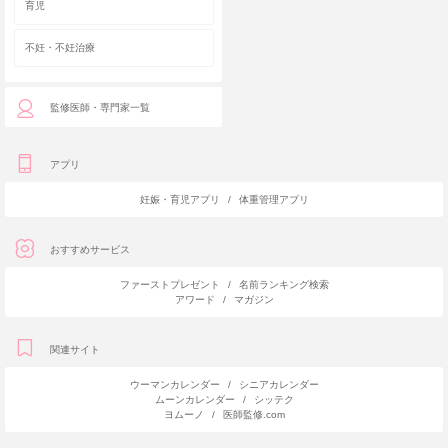
育児
不妊・不妊治療
監修医師・専門家一覧
アプリ
妊娠・育児アプリ
/
体重管理アプリ
おすすめサービス
ファーストプレゼント
/
名前ランキング検索
アワード
/
マガジン
関連サイト
ウーマンカレンダー
/
シニアカレンダー
ムーンカレンダー
/
シッテク
ヨムーノ
/
医師監修.com