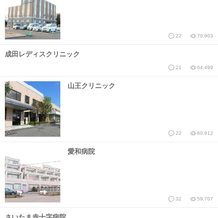
22
70,903
成田レディスクリニック
21
64,499
山王クリニック
22
60,912
愛和病院
32
59,707
さいたま赤十字病院