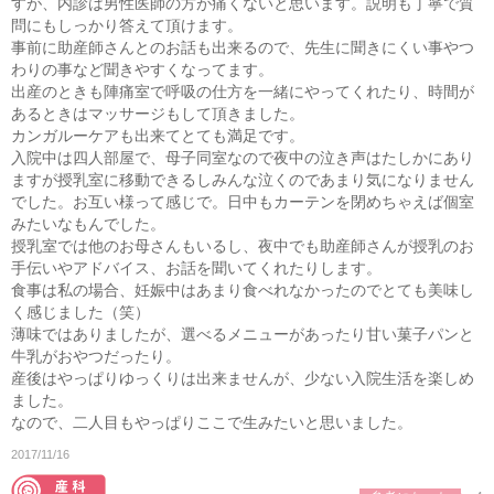
すが、内診は男性医師の方が痛くないと思います。説明も丁寧で質
問にもしっかり答えて頂けます。
事前に助産師さんとのお話も出来るので、先生に聞きにくい事やつ
わりの事など聞きやすくなってます。
出産のときも陣痛室で呼吸の仕方を一緒にやってくれたり、時間が
あるときはマッサージもして頂きました。
カンガルーケアも出来てとても満足です。
入院中は四人部屋で、母子同室なので夜中の泣き声はたしかにあり
ますが授乳室に移動できるしみんな泣くのであまり気になりません
でした。お互い様って感じで。日中もカーテンを閉めちゃえば個室
みたいなもんでした。
授乳室では他のお母さんもいるし、夜中でも助産師さんが授乳のお
手伝いやアドバイス、お話を聞いてくれたりします。
食事は私の場合、妊娠中はあまり食べれなかったのでとても美味し
く感じました（笑）
薄味ではありましたが、選べるメニューがあったり甘い菓子パンと
牛乳がおやつだったり。
産後はやっぱりゆっくりは出来ませんが、少ない入院生活を楽しめ
ました。
なので、二人目もやっぱりここで生みたいと思いました。
2017/11/16