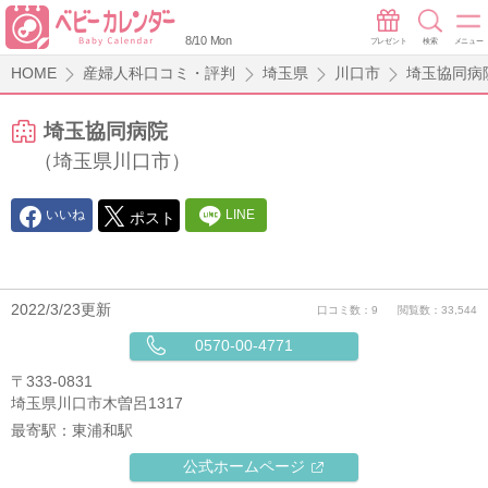
8/10 Mon
プレゼント
検索
メニュー
HOME
産婦人科口コミ・評判
埼玉県
川口市
埼玉協同病
埼玉協同病院
（埼玉県川口市）
いいね
LINE
ポスト
2022/3/23更新
口コミ数：9
閲覧数：33,544
0570-00-4771
〒333-0831
埼玉県川口市木曽呂1317
最寄駅：
東浦和駅
公式ホームページ