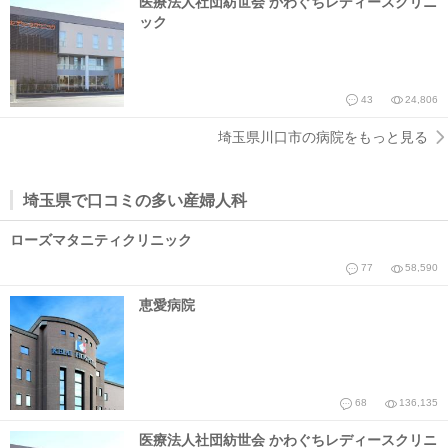
医療法人社団紡世会 かわぐちレディースクリニ
ック
43
24,806
埼玉県川口市の病院をもっと見る
埼玉県で口コミの多い産婦人科
ローズマタニティクリニック
77
58,590
恵愛病院
68
136,135
医療法人社団紡世会 かわぐちレディースクリニ