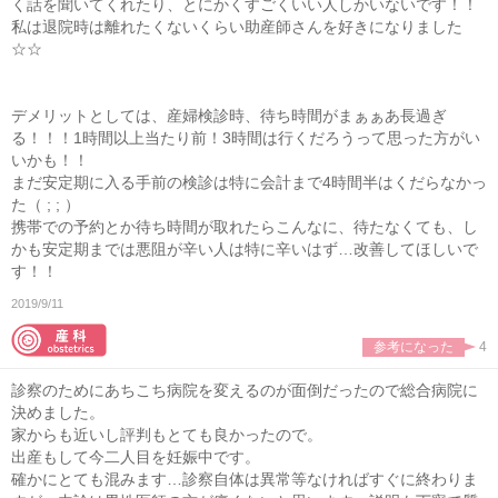
く話を聞いてくれたり、とにかくすごくいい人しかいないです！！
私は退院時は離れたくないくらい助産師さんを好きになりました
☆☆
デメリットとしては、産婦検診時、待ち時間がまぁぁあ長過ぎ
る！！！1時間以上当たり前！3時間は行くだろうって思った方がい
いかも！！
まだ安定期に入る手前の検診は特に会計まで4時間半はくだらなかっ
た（ ; ; ）
携帯での予約とか待ち時間が取れたらこんなに、待たなくても、し
かも安定期までは悪阻が辛い人は特に辛いはず…改善してほしいで
す！！
2019/9/11
参考になった
4
診察のためにあちこち病院を変えるのが面倒だったので総合病院に
決めました。
家からも近いし評判もとても良かったので。
出産もして今二人目を妊娠中です。
確かにとても混みます…診察自体は異常等なければすぐに終わりま