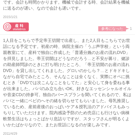
です。会計も時間かかります。機械で会計する時、会計結果を機械
に送るのが遅い、なので会計も遅いです。
2015/1/21
参考になった
1
1人目をこちらで予定帝王切開で出産し、また2人目もこちらでお世
話になる予定です。初産の時、病院主催の「うぶ声学校」という両
親教室にて、産科で独自に作成した「普通分娩のお産の流れDVD」
を拝見しました。帝王切開はどうなのだろう…と不安が募り、健診
の助産師問診のときに打ち明けたところ、「帝王切開のお産の流れ
DVD」を貸し出してくれました。グロいのかしら？…とドキドキし
ながら自宅でみたところ、そんなことは全くなく、実際にオペに挑
むとき「DVDでは次こんなことをしてた」と安心して身を委ねる事
が出来ました。パパのみ立ち合いOK。好きなエッセンシャルオイル
や音楽CDの持参可。独自のバースプランを聞いてくれるので、私は
パパと一緒にベビのへその緒を切らせてもらいました。母乳推奨し
ているため、産前産後のおっぱいケア＆授乳法のアドバイスもみっ
ちりしていただけます。院内感染予防のため売店にも行けない病棟
軟禁生活はちょっとばかり息詰りですが、スタッフさんが明るくよ
いかたばかりなので、またお世話になるのが楽しみです。
2011/4/29