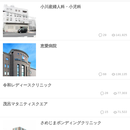
小川産婦人科・小児科
29
141,925
恵愛病院
68
136,135
令和レディースクリニック
28
77,303
茂呂マタニティスクエア
15
71,522
さめじまボンディングクリニック