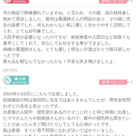
参考になった
4
市の検診で卵巣腫れていますね。と言われ、その後、紹介状持参し
初めて受診しました。最初は看護師さんの問診があり、その後に先
生の診察でした。何もわからない私に優しく分かりやすく説明して
くれ、とても好印象でした。
入院手術が必要になったのですが、術前検査や入院日など段取りも
素早くしてくれて、安心してお任せする事ができました。
病棟の看護師さんも、とても優しく明るい方達ばかりで毎日楽しか
ったです。
落ち込む暇なんてなかったかも！不安も吹き飛びましたよ。
2017/2/21
参考になった
2
2014年の10月にこちらで出産しました。
妊婦健診の時は毎回同じ先生ではありませんでしたが、男性女性問
わずどの先生も良かったです。
出産後の入院中、授乳室があるのでそこに行くと同じ時期に出産し
たママさんたちや助産師さんがいるので、夜中の授乳時も聞きたい
ことがあったらすぐ聞けたりしてとても心強かったです。
私は産後、すぐに母子同室になれず泣いてばかりいました。