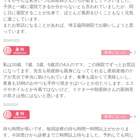
ですがそんな私をいつも助産師さんたちが励まして下さいました。
子供と一緒に退院できるか分からないとも言われていましたが…同
じ日に退院することが出来て、ほとんど風邪をひくこともなく元気
に過ごしています。
またお世話になることがあれば、埼玉協同病院でお願いしようと思
っています。
2016/12/21
参考になった
2
私は10歳、7歳、2歳、0歳児の4人のママ。この病院でずっとお世話
になってます。先生も助産師も親身になってくれるし産前産後のケ
アが充分で本当に助けられています。食事も温かくて美味しいし、
夜食も15時のおやつも手作り焼きそばパンとか出たりします。エス
テやネイルとか今風ではないけど、ドクターや助産師さんの面倒見
の良さは他にはないと思います。
2015/2/14
参考になった
6
待ち時間が長いです。毎回診察の待ち時間一時間以上がかかりま
す。今回受けから診察まで三時間以上待ちました。予約しても同じ