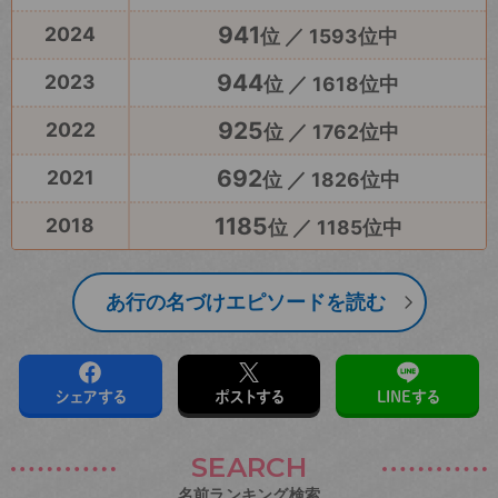
941
2024
位 ／ 1593位中
944
2023
位 ／ 1618位中
925
2022
位 ／ 1762位中
692
2021
位 ／ 1826位中
1185
2018
位 ／ 1185位中
あ行の名づけエピソードを読む
シェアする
ポストする
LINEする
SEARCH
名前ランキング検索