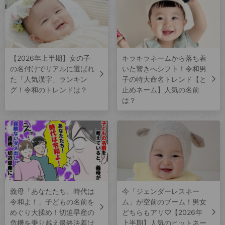
【2026年上半期】女の子
キラキラネームから落ち着
の名付けでリアルに選ばれ
いた響きへシフト！令和男
た「人気漢字」ランキン
子の特大命名トレンド【と
グ！令和のトレンドは？
止めネーム】人気の名前
は？
義母「あなたたち、時代は
今「ジェンダーレスネー
令和よ！」子どもの名前を
ム」が空前のブーム！男女
めぐり大揉め！切迫早産の
どちらもアリ♡【2026年
危機を乗り越え最終決着は
上半期】人気のヒットネー