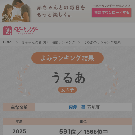
HOME
赤ちゃんの名づけ・名前ランキング
うるあのランキング結果
よみランキング結果
うるあ
女の子
主な名前
麗愛
潤
羽琉亜
年度
順位
591
2025
位 ／ 1568位中