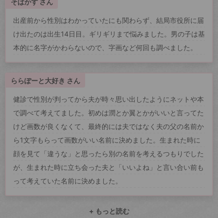
そばかす さん
出産前から性別はわかっていたにも関わらず、結局市役所に届
け出たのは出生14日目。ギリギリまで悩みました。男の子は基
本的に名字がかわらないので、字画など何回も調べました。
ららぽーと大好き さん
健診で性別が判ってから夫が時々思い出したようにネットや本
で調べて考えてました。初めは潤とか翼とかがいいと言ってた
けど画数が良くなくて、最終的には夫ではなく夫の父の名前か
ら1文字もらって画数がいい名前に決めました。生まれた時に
顔を見て「違うな」と思ったら別の名前を考えるつもりでした
が、生まれた時に立ち会った夫と「いいよね」と言い合い前も
って考えていた名前に決めました。
+ もっと読む