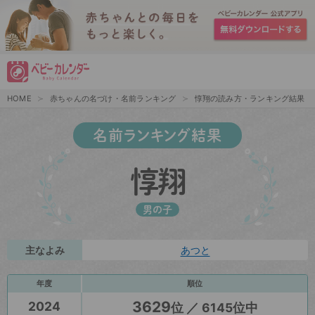
HOME
赤ちゃんの名づけ・名前ランキング
惇翔の読み方・ランキング結果
名前ランキング結果
惇翔
男の子
主なよみ
あつと
年度
順位
3629
2024
位 ／ 6145位中