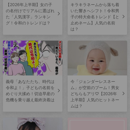
【2026年上半期】女の子
キラキラネームから落ち着
の名付けでリアルに選ばれ
いた響きへシフト！令和男
た「人気漢字」ランキン
子の特大命名トレンド【と
グ！令和のトレンドは？
止めネーム】人気の名前
は？
義母「あなたたち、時代は
今「ジェンダーレスネー
令和よ！」子どもの名前を
ム」が空前のブーム！男女
めぐり大揉め！切迫早産の
どちらもアリ♡【2026年
危機を乗り越え最終決着は
上半期】人気のヒットネー
ムは？