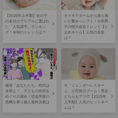
【2026年上半期】女の子
キラキラネームから落ち着
の名付けでリアルに選ばれ
いた響きへシフト！令和男
た「人気漢字」ランキン
子の特大命名トレンド【と
グ！令和のトレンドは？
止めネーム】人気の名前
は？
義母「あなたたち、時代は
今「ジェンダーレスネー
令和よ！」子どもの名前を
ム」が空前のブーム！男女
めぐり大揉め！切迫早産の
どちらもアリ♡【2026年
危機を乗り越え最終決着は
上半期】人気のヒットネー
ムは？