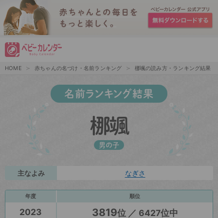
HOME
赤ちゃんの名づけ・名前ランキング
梛颯の読み方・ランキング結果
名前ランキング結果
梛颯
男の子
主なよみ
なぎさ
年度
順位
3819
2023
位 ／ 6427位中