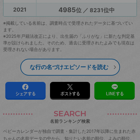
4985
2021
位 ／ 8231位中
※掲載している名前は、調査時点で受理されたデータに基づいてい
ます。
※2025年戸籍法改正により、出生届の「ふりがな」に新たな判定基
準が設けられました。そのため、過去に受理されたよみでも現在は
受理されない場合があります。
な行の名づけエピソードを読む
シェアする
ポストする
LINEする
SEARCH
名前ランキング検索
ベビーカレンダーが独自で調査・集計した2017年以降に生まれた赤
ちゃんの名前データの中から、知りたい名前の順位、よみの順位、