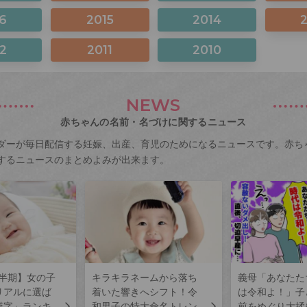
6
2015
2014
2
2011
2010
NEWS
赤ちゃんの名前・名づけに関するニュース
ダーが毎日配信する妊娠、出産、育児のためになるニュースです。赤ち
するニュースのまとめよみが出来ます。
上半期】女の子
キラキラネームから落ち
義母「あなたた
リアルに選ば
着いた響きへシフト！令
は令和よ！」子
漢字」ランキ
和男子の特大命名トレン
前をめぐり大揉