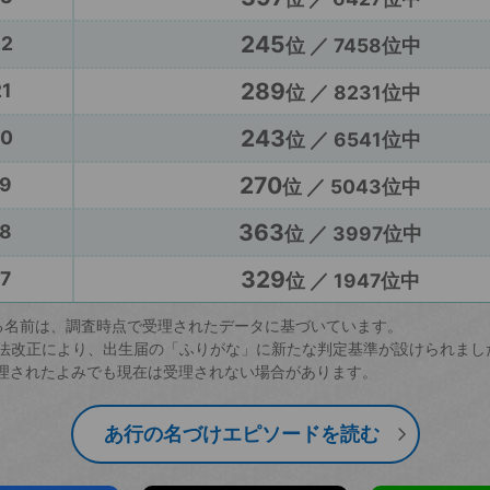
245
22
位 ／ 7458位中
289
1
位 ／ 8231位中
243
20
位 ／ 6541位中
270
9
位 ／ 5043位中
363
8
位 ／ 3997位中
329
7
位 ／ 1947位中
る名前は、調査時点で受理されたデータに基づいています。
戸籍法改正により、出生届の「ふりがな」に新たな判定基準が設けられまし
理されたよみでも現在は受理されない場合があります。
あ行の名づけエピソードを読む