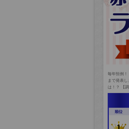
毎年恒例！
まで発表し
は！？ 【調