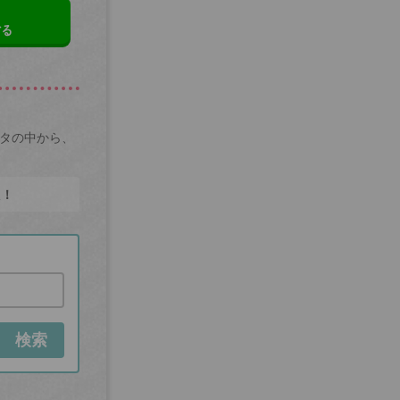
する
ータの中から、
た！
検索