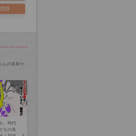
2013
ゃんの名前や
ち、時代
どもの名
め！切迫