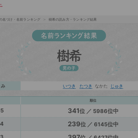
の名づけ・名前ランキング
樹希の読み方・ランキング結果
名前ランキング結果
樹希
男の子
よみ
いつき
たつき
なかた
じゅき
順位
341
25
位 ／ 5986位中
239
24
位 ／ 6145位中
397
23
位 ／ 6427位中