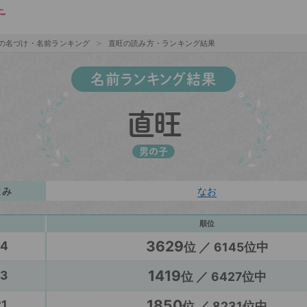
の名づけ・名前ランキング
直旺の読み方・ランキング結果
名前ランキング結果
直旺
男の子
よみ
なお
順位
3629
24
位 ／ 6145位中
1419
23
位 ／ 6427位中
1850
1
位 ／ 8231位中