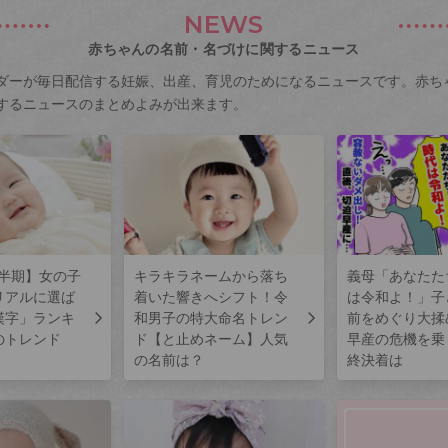
NEWS
赤ちゃんの名前・名づけに関するニュース
ダーが毎日配信する妊娠、出産、育児のためになるニュースです。赤ち
するニュースのまとめよみが出来ます。
上半期】女の子
キラキラネームから落ち
義母「あなたた
リアルに選ば
着いた響きへシフト！令
は令和よ！」子
漢字」ランキ
和男子の特大命名トレン
前をめぐり大揉
のトレンド
ド【と止めネーム】人気
早産の危機を乗
の名前は？
終決着は