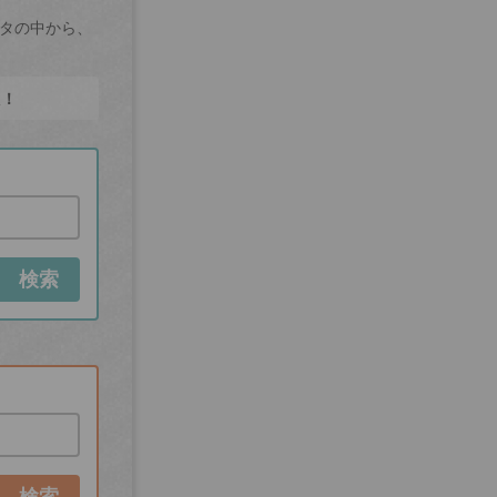
ータの中から、
た！
検索
検索