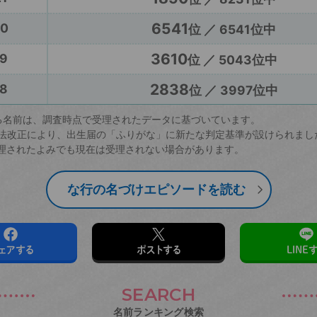
6541
20
位 ／ 6541位中
3610
9
位 ／ 5043位中
2838
8
位 ／ 3997位中
る名前は、調査時点で受理されたデータに基づいています。
戸籍法改正により、出生届の「ふりがな」に新たな判定基準が設けられまし
理されたよみでも現在は受理されない場合があります。
な行の名づけエピソードを読む
ェアする
ポストする
LINE
SEARCH
名前ランキング検索