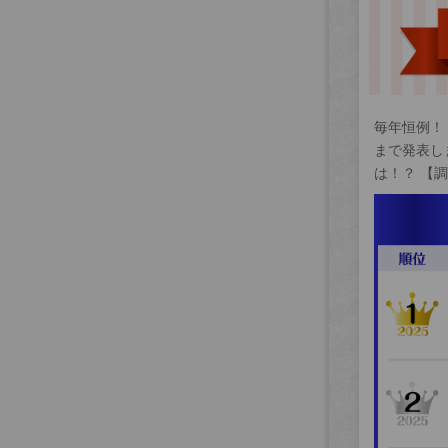
毎年恒例！
まで発表し
は！？ 【調