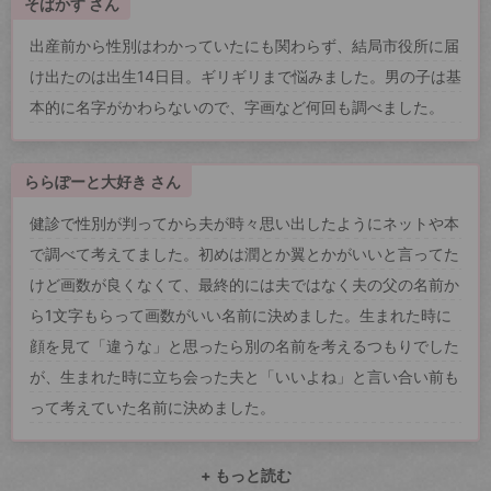
そばかす さん
出産前から性別はわかっていたにも関わらず、結局市役所に届
け出たのは出生14日目。ギリギリまで悩みました。男の子は基
本的に名字がかわらないので、字画など何回も調べました。
ららぽーと大好き さん
健診で性別が判ってから夫が時々思い出したようにネットや本
で調べて考えてました。初めは潤とか翼とかがいいと言ってた
けど画数が良くなくて、最終的には夫ではなく夫の父の名前か
ら1文字もらって画数がいい名前に決めました。生まれた時に
顔を見て「違うな」と思ったら別の名前を考えるつもりでした
が、生まれた時に立ち会った夫と「いいよね」と言い合い前も
って考えていた名前に決めました。
+ もっと読む