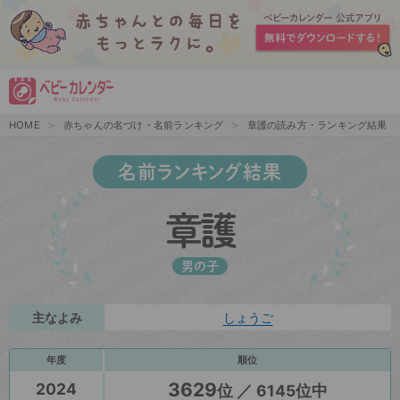
HOME
赤ちゃんの名づけ・名前ランキング
章護の読み方・ランキング結果
名前ランキング結果
章護
男の子
主なよみ
しょうご
年度
順位
3629
2024
位 ／ 6145位中