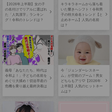
【2026年上半期】女の子
キラキラネームから落ち着
の名付けでリアルに選ばれ
いた響きへシフト！令和男
た「人気漢字」ランキン
子の特大命名トレンド【と
グ！令和のトレンドは？
止めネーム】人気の名前
は？
義母「あなたたち、時代は
今「ジェンダーレスネー
令和よ！」子どもの名前を
ム」が空前のブーム！男女
めぐり大揉め！切迫早産の
どちらもアリ♡【2026年
危機を乗り越え最終決着は
上半期】人気のヒットネー
ムは？