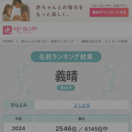
HOME
赤ちゃんの名づけ・名前ランキング
義晴の読み方・ランキング結果
名前ランキング結果
義晴
男の子
主なよみ
よしはる
年度
順位
2546
2024
位 ／ 6145位中