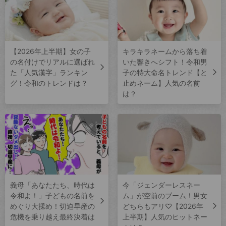
【2026年上半期】女の子
キラキラネームから落ち着
の名付けでリアルに選ばれ
いた響きへシフト！令和男
た「人気漢字」ランキン
子の特大命名トレンド【と
グ！令和のトレンドは？
止めネーム】人気の名前
は？
義母「あなたたち、時代は
今「ジェンダーレスネー
令和よ！」子どもの名前を
ム」が空前のブーム！男女
めぐり大揉め！切迫早産の
どちらもアリ♡【2026年
危機を乗り越え最終決着は
上半期】人気のヒットネー