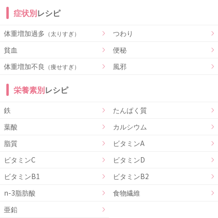
症状別
レシピ
体重増加過多
つわり
（太りすぎ）
貧血
便秘
体重増加不良
風邪
（痩せすぎ）
栄養素別
レシピ
鉄
たんぱく質
葉酸
カルシウム
脂質
ビタミンA
ビタミンC
ビタミンD
ビタミンB1
ビタミンB2
n-3脂肪酸
食物繊維
亜鉛