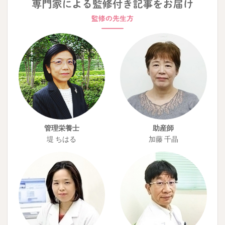
管理栄養士
助産師
堤 ちはる
加藤 千晶