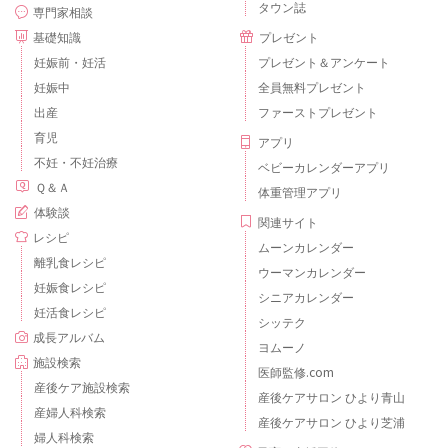
タウン誌
専門家相談
基礎知識
プレゼント
妊娠前・妊活
プレゼント＆アンケート
妊娠中
全員無料プレゼント
出産
ファーストプレゼント
育児
アプリ
不妊・不妊治療
ベビーカレンダーアプリ
Ｑ＆Ａ
体重管理アプリ
体験談
関連サイト
レシピ
ムーンカレンダー
離乳食レシピ
ウーマンカレンダー
妊娠食レシピ
シニアカレンダー
妊活食レシピ
シッテク
成長アルバム
ヨムーノ
施設検索
医師監修.com
産後ケア施設検索
産後ケアサロン ひより青山
産婦人科検索
産後ケアサロン ひより芝浦
婦人科検索