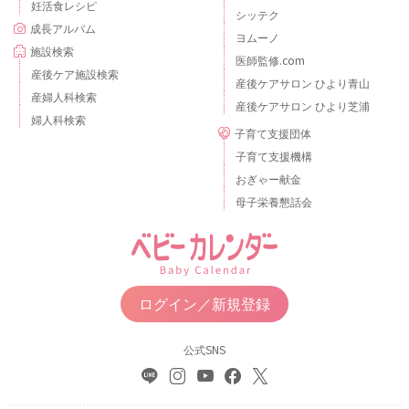
妊活食レシピ
シッテク
成長アルバム
ヨムーノ
施設検索
医師監修.com
産後ケア施設検索
産後ケアサロン ひより青山
産婦人科検索
産後ケアサロン ひより芝浦
婦人科検索
子育て支援団体
子育て支援機構
おぎゃー献金
母子栄養懇話会
ログイン／新規登録
公式SNS