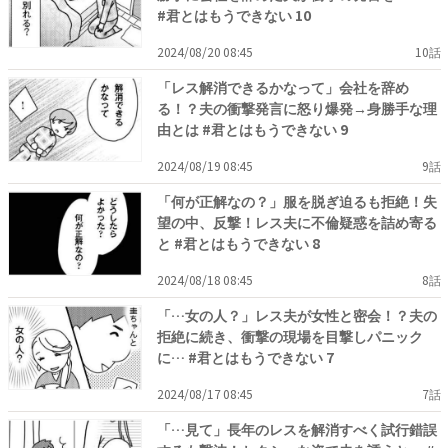
#君とはもうできない 10
2024/08/20 08:45
10話
「レス解消できるかなって」会社を辞め
る！？夫の衝撃発言に怒り爆発→身勝手な理
由とは #君とはもうできない 9
2024/08/19 08:45
9話
「何が正解なの？」服を脱ぎ迫るも拒絶！失
望の中、反撃！レス夫に不倫疑惑を詰め寄る
と #君とはもうできない 8
2024/08/18 08:45
8話
「…女の人？」レス夫が女性と密会！？夫の
拒絶に続き、衝撃の現場を目撃しパニック
に… #君とはもうできない 7
2024/08/17 08:45
7話
「…見て」長年のレスを解消すべく試行錯誤