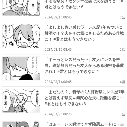
するも撃沈！セクシーな姿で夫を誘うと… #
君とはもうできない 6
2024/08/16 08:45
6話
「よしよし良い感じ♡」レス歴7年もついに
解消か！？夫をその気にさせるためある作戦
に！ #君とはもうできない 5
2024/08/15 08:45
5話
「ずーっとレスだった…」友人にレスを告
白。終始無言だった友人からある秘密を暴露
され！ #君とはもうできない 4
2024/08/14 08:45
4話
「まだなの？」義母の2人目攻撃にレス歴7年
とは言えず撃沈→無関心な夫に距離を感じ…
#君とはもうできない 3
2024/07/26 08:35
3話
「はぁ…」レス解消できず険悪ムードに→夫