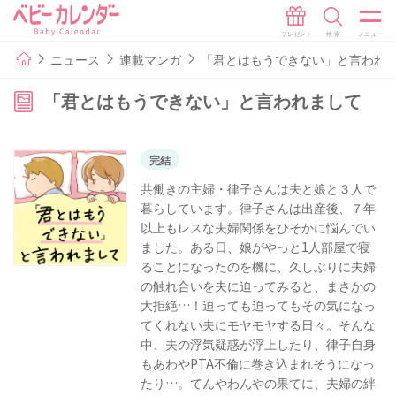
ニュース
連載マンガ
「君とはもうできない」と言われ
「君とはもうできない」と言われまして
完結
共働きの主婦・律子さんは夫と娘と３人で
暮らしています。律子さんは出産後、７年
以上もレスな夫婦関係をひそかに悩んでい
ました。ある日、娘がやっと1人部屋で寝
ることになったのを機に、久しぶりに夫婦
の触れ合いを夫に迫ってみると、まさかの
大拒絶…！迫っても迫ってもその気になっ
てくれない夫にモヤモヤする日々。そんな
中、夫の浮気疑惑が浮上したり、律子自身
もあわやPTA不倫に巻き込まれそうになっ
たり…。てんやわんやの果てに、夫婦の絆