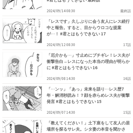
2024/09/14 08:30
最終話
「レスです」久しぶりに会う友人にレス続行
中と報告。すると、目からウロコな提案
が…！ #君とはもうできない 17
2024/09/12 08:30
17話
「厄介かも…」寸止めにブチギレ！レス夫が
衝撃告白→レスになった本当の理由が明らか
に #君とはもうできない 16
2024/09/08 14:30
16話
「…ンッ」「あっ」未来を語り…レス歴7
年・解消秒読み！？顔を赤らめレス夫が衝撃
発言 #君とはもうできない 15
2024/09/07 14:30
15話
「教えてください！」土下座をして友人の居
場所を探るサレ夫。シタ妻の本音を聞かさ