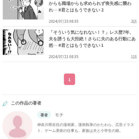
からも職場からも求められず喪失感に襲わ
れ… #君とはもうできない 2
2024/07/25 08:35
2話
「そういう気になれない！？」レス歴7年、
夫を誘うも大拒絶！さらに夫のある行動にあ
然… #君とはもうできない 1
2024/07/21 08:35
1話
1
この作品の著者
モチ
著者
神奈川県在住の漫画家。漫画執筆のかたわら、広告イラス
ト、ゲーム美術の仕事も。家族は夫と小学生の娘。