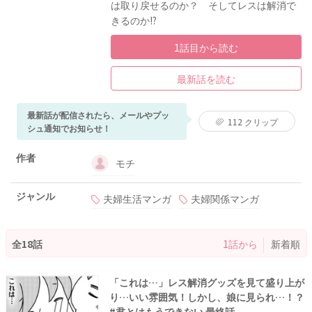
は取り戻せるのか？ そしてレスは解消で
きるのか!?
1話目から読む
最新話を読む
最新話が配信されたら、メールやプッ
112
クリップ
シュ通知でお知らせ！
作者
モチ
ジャンル
夫婦生活マンガ
夫婦関係マンガ
全18話
1話から
新着順
「これは…」レス解消グッズを見て盛り上が
り…いい雰囲気！しかし、娘に見られ…！？
#君とはもうできない 最終話