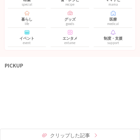
special
recipe
mama
暮らし
グッズ
医療
life
goods
medical
イベント
エンタメ
制度・支援
event
entame
support
PICKUP
クリップした記事