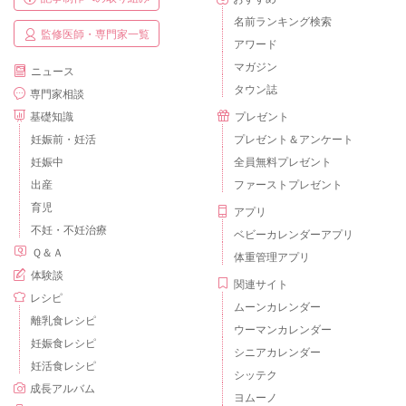
名前ランキング検索
監修医師・専門家一覧
アワード
マガジン
ニュース
タウン誌
専門家相談
基礎知識
プレゼント
妊娠前・妊活
プレゼント＆アンケート
妊娠中
全員無料プレゼント
出産
ファーストプレゼント
育児
アプリ
不妊・不妊治療
ベビーカレンダーアプリ
Ｑ＆Ａ
体重管理アプリ
体験談
関連サイト
レシピ
ムーンカレンダー
離乳食レシピ
ウーマンカレンダー
妊娠食レシピ
シニアカレンダー
妊活食レシピ
シッテク
成長アルバム
ヨムーノ