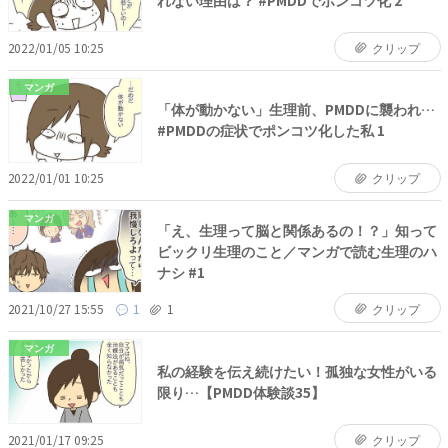
2022/01/05 10:25
クリップ
マンガ
「体が動かない」生理前、PMDDに襲われ…
#PMDDの症状でポンコツ化した私 1
2022/01/01 10:25
クリップ
マンガ
「え、生理って脳と関係あるの！？」知って
ビックリ生理のこと／マンガで読む生理のハ
ナシ #1
2021/10/27 15:55
1
1
クリップ
マンガ
私の経験を伝え続けたい！孤独な女性がいる
限り…【PMDD体験談35】
2021/01/17 09:25
クリップ