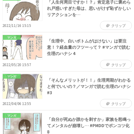
「人生何周目ですか！？」肯定息子に褒めら
れ戸惑いすぎた母は、思いがけず恥ずかしい
リアクションを…
2022/11/16 15:15
クリップ
マンガ
「生理中、白いボトムがはけない」は要注
意！？経血量のフツーって？ #マンガで読む
生理のハナシ 4
2022/05/20 15:57
クリップ
マンガ
「そんなメリットが！！」生理周期がわかる
と何でいいの？／マンガで読む生理のハナシ
#3
2022/04/06 12:55
クリップ
マンガ
「自分が死ぬか誰かを刺すか」家族を怒鳴っ
てメンタルが崩壊し… #PMDDでポンコツ化
8