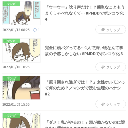
マンガ
「ウーウー」唸り声だけ！？簡単なこともう
まくしゃべれなくて… #PMDDでポンコツ化
4
2022/01/13 08:25
1
クリップ
マンガ
完全に頭バグってる…1人で買い物なんて事
故の予感しかしない #PMDDでポンコツ化 3
2022/01/10 10:25
クリップ
マンガ
「振り回され過ぎでは！？」女性ホルモンっ
て何のため？／マンガで読む生理のハナシ
#2
2022/01/09 15:55
クリップ
マンガ
「ダメ！私がやるの！」頭が働かないのに譲
れない理由は？ #PMDDでポンコツ化 2