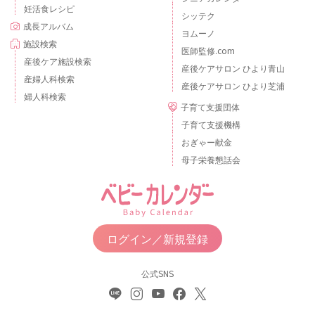
妊活食レシピ
シッテク
成長アルバム
ヨムーノ
施設検索
医師監修.com
産後ケア施設検索
産後ケアサロン ひより青山
産婦人科検索
産後ケアサロン ひより芝浦
婦人科検索
子育て支援団体
子育て支援機構
おぎゃー献金
母子栄養懇話会
ログイン／新規登録
公式SNS