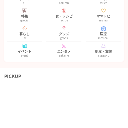
all
column
series
特集
食・レシピ
ママトピ
special
recipe
mama
暮らし
グッズ
医療
life
goods
medical
イベント
エンタメ
制度・支援
event
entame
support
PICKUP