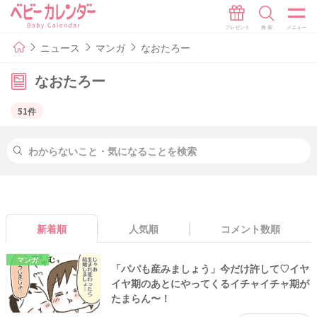
ニュース
マンガ
なおたろー
なおたろー
51件
新着順
人気順
コメント数順
マンガ
「パパも産みましょう」今だけ許して♡イヤ
イヤ期のあとにやってくるイチャイチャ期が
たまらん〜！