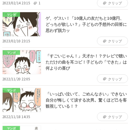
2023/02/14 23:15
1
クリップ
マンガ
ゲ、ゲスい！「10億人の友だちと10億円、
どっちが欲しい？」子どもの予想外の回答に
思わず脱力ッ
2023/02/10 23:15
クリップ
マンガ
「すごいじゃん！」天才か！？テレビで聴い
ただけの曲を耳コピ！子どもの「できた」は
何よりの喜び
2022/11/20 22:05
クリップ
マンガ
「いっぱい泣いて、ごめんなさい」できない
自分が悔しくて涙する次男。驚くほど己を客
観視している！？
2022/11/18 14:35
クリップ
マンガ