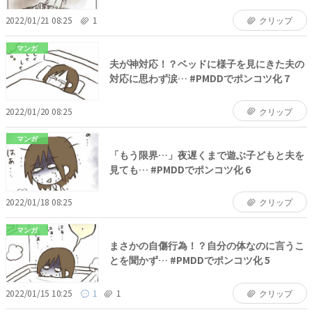
2022/01/21 08:25
1
クリップ
マンガ
夫が神対応！？ベッドに様子を見にきた夫の
対応に思わず涙… #PMDDでポンコツ化 7
2022/01/20 08:25
クリップ
マンガ
「もう限界…」夜遅くまで遊ぶ子どもと夫を
見ても… #PMDDでポンコツ化 6
2022/01/18 08:25
クリップ
マンガ
まさかの自傷行為！？自分の体なのに言うこ
とを聞かず… #PMDDでポンコツ化 5
2022/01/15 10:25
1
1
クリップ