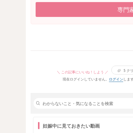
可能性など出てきて、流産や赤ちゃんへの影響が心
拭いた時おりものに薄いピンクの出血がついてまし
配です。 早めに産婦人科へかかるべきでしょうか
た。 よく排便をすると痔から血は出たりはけっこ
専門
それとも、次回8月末の妊婦健診で相談すれば十分
あったりするのですが、これがお尻からの出血なの
しょうか。
か、膣からの出血なのか分かりませんでした。 す
いお腹痛いやカチカチにお腹張ってるとかはないで
す。数時間後なんとなくみぞおち？胃？（子宮より
は上かな？）のお腹らへんが重たい？痛いかな？っ
ていう感じはありました。 次の検診まで3週間以上
あり、ちょっと心配です。 今は出血がついてない
す。様子見でも大丈夫なのでしょうか？
5
ク
＼ この記事にいいね！しよう ／
現在ログインしていません。
ログイン
しま
妊娠中に見ておきたい動画