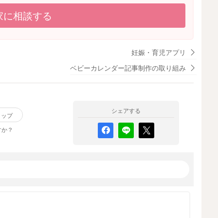
。
う
家に相談する
で
ご
妊娠・育児アプリ
ベビーカレンダー記事制作の取り組み
で
シェアする
リップ
すか？