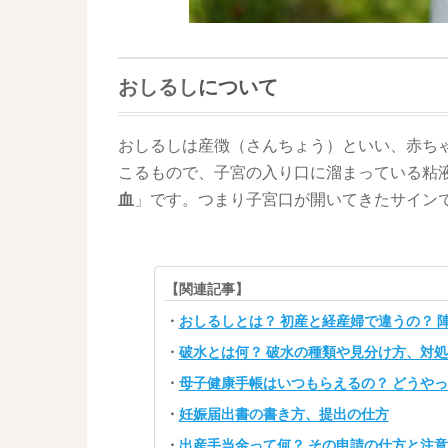
おしるし
について
おしるしは産徴（さんちょう）といい、赤ち
こるもので、子宮の入り口に溜まっている粘
血
」です。つまり子宮口が開いてきたサイン
【関連記事】
・
おしるしとは？ 初産と経産婦で違うの？ 
・
破水とは何？ 破水の種類や見分け方、対
・
母子健康手帳はいつもらえるの？ どうや
・
妊娠届出書の書き方、提出の仕方
・
出産手当金って何？ その申請の仕方と注