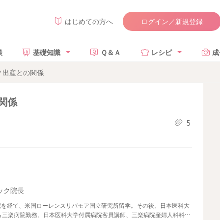
ログイン／新規登録
はじめての方へ
談
基礎知識
Ｑ＆Ａ
レシピ
成
？出産との関係
関係
5
ック院長
院を経て、米国ローレンスリバモア国立研究所留学。その後、日本医科大
ら三楽病院勤務。日本医科大学付属病院客員講師、三楽病院産婦人科科長