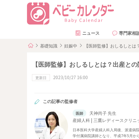
ニュース
専門家相
基礎知識
妊娠中
【医師監修】おしるしとは
【医師監修】おしるしとは？出産との
2023/10/27 16:00
更新日
この記事の監修者
天神尚子 先生
医師
産婦人科 | 三鷹レディースクリニ
日本医科大学産婦人科入局後、派遣病
学付属病院講師となり、平成7年5月か