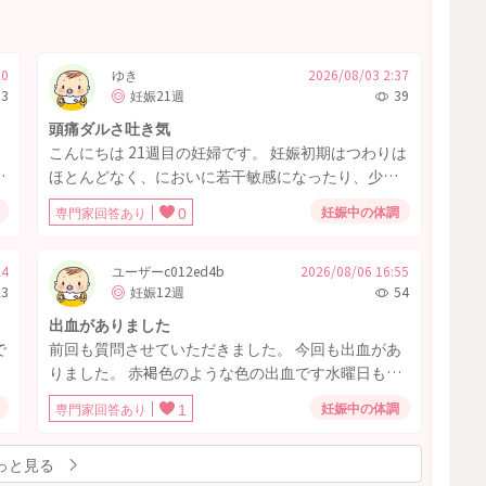
20
ゆき
2026/08/03 2:37
53
妊娠21週
39
頭痛ダルさ吐き気
り
こんにちは 21週目の妊婦です。 妊娠初期はつわりは
ほとんどなく、においに若干敏感になったり、少し
吐き気がある位でした。 昨日から急に頭痛、軽い吐
妊娠中の体調
専門家回答あり
0
き気、ダルさが酷い状態になってしまいました。 こ
れはつわりなんでしょうか？
の
24
ユーザーc012ed4b
2026/08/06 16:55
23
妊娠12週
54
出血がありました
で
前回も質問させていただきました。 今回も出血があ
前
りました。 赤褐色のような色の出血です水曜日も出
出
血がありましたが立て続けに出血するものでしょう
妊娠中の体調
専門家回答あり
1
か？ ちなみに明日は病院です
黄
を
っと見る