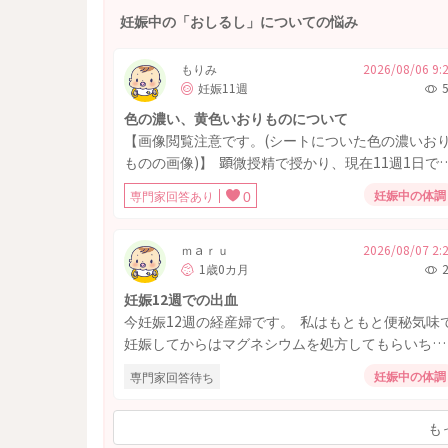
妊娠中の「おしるし」についての悩み
もりみ
2026/08/06 9:
妊娠11週
色の濃い、黄色いおりものについて
【画像閲覧注意です。(シートについた色の濃いお
ものの画像)】 顕微授精で授かり、現在11週1日で
す。 6〜7週に茶色いおりものが何度かありました
妊娠中の体調
専門家回答あり
0
が、経過は良好と言われていました。 2日前からお
りものの色が濃くなり、現在は黄土色に近い状態で
す。 おりものシート一枚で大丈夫な量で、おりも
ｍａｒｕ
2026/08/07 2:
1歳0カ月
自体は泡だったりカッテージチーズ状であったり、
水っぽくはありません。 痒みや痛みも全くないで
妊娠12週での出血
す。臭いも気になりません。 また、妊娠10週1日ま
今妊娠12週の経産婦です。 私はもともと便秘気味
でウトロゲスタン膣錠を使用していました。 妊娠
妊娠してからはマグネシウムを処方してもらいちょ
からおりものは黄色みが強かった気がしますが、痒
こちょこ飲んでます。 以前から痔があり、前回の
妊娠中の体調
専門家回答待ち
み等なかったので特に検査したことはありませんで
産でひどくなってしまい、少しよくなりそのままの
した。 インターネットで調べると、通常は白〜薄
状態で今回妊娠しました。 今朝、久しぶりに排便
色とのこと。細菌性膣錠やガンジダ、クラミジアの
も
して踏ん張ったからなのか、トイレットペーパーに