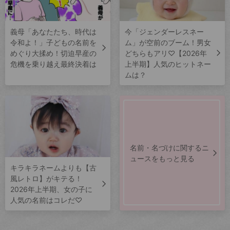
義母「あなたたち、時代は
今「ジェンダーレスネー
令和よ！」子どもの名前を
ム」が空前のブーム！男女
めぐり大揉め！切迫早産の
どちらもアリ♡【2026年
危機を乗り越え最終決着は
上半期】人気のヒットネー
ムは？
名前・名づけに関するニ
ュースをもっと見る
キラキラネームよりも【古
風レトロ】がキテる！
2026年上半期、女の子に
人気の名前はコレだ♡