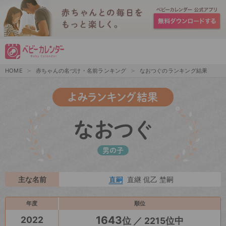
HOME
赤ちゃんの名づけ・名前ランキング
なおつぐのランキング結果
よみランキング結果
なおつぐ
男の子
主な名前
直嗣
直継 侃乙 埜嗣
年度
順位
1643
2022
位 ／ 2215位中