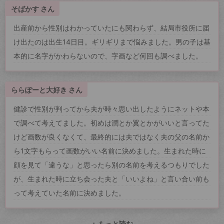
そばかす さん
出産前から性別はわかっていたにも関わらず、結局市役所に届
け出たのは出生14日目。ギリギリまで悩みました。男の子は基
本的に名字がかわらないので、字画など何回も調べました。
ららぽーと大好き さん
健診で性別が判ってから夫が時々思い出したようにネットや本
で調べて考えてました。初めは潤とか翼とかがいいと言ってた
けど画数が良くなくて、最終的には夫ではなく夫の父の名前か
ら1文字もらって画数がいい名前に決めました。生まれた時に
顔を見て「違うな」と思ったら別の名前を考えるつもりでした
が、生まれた時に立ち会った夫と「いいよね」と言い合い前も
って考えていた名前に決めました。
+ もっと読む