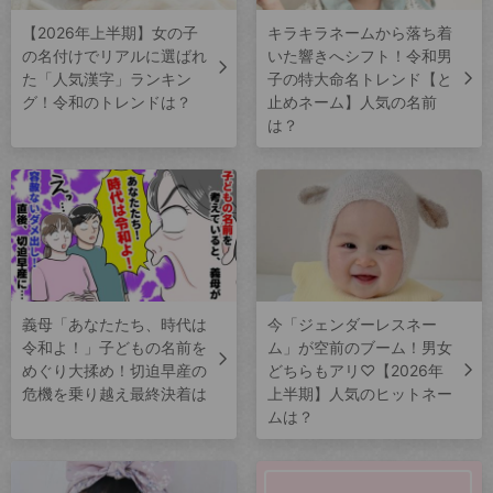
【2026年上半期】女の子
キラキラネームから落ち着
の名付けでリアルに選ばれ
いた響きへシフト！令和男
た「人気漢字」ランキン
子の特大命名トレンド【と
グ！令和のトレンドは？
止めネーム】人気の名前
は？
義母「あなたたち、時代は
今「ジェンダーレスネー
令和よ！」子どもの名前を
ム」が空前のブーム！男女
めぐり大揉め！切迫早産の
どちらもアリ♡【2026年
危機を乗り越え最終決着は
上半期】人気のヒットネー
ムは？