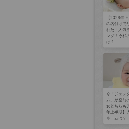
【2026年
の名付けで
れた「人気
ング！令和
は？
今「ジェン
ム」が空前
女どちらもア
年上半期】
ネームは？