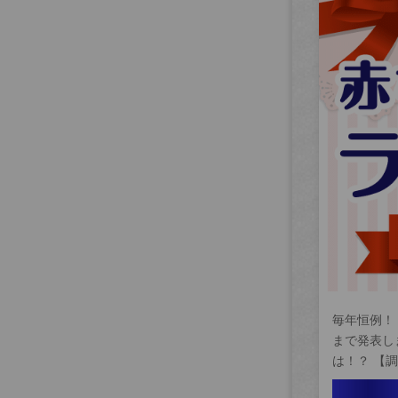
毎年恒例！
まで発表し
は！？ 【調