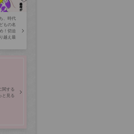
ち、時代
どもの名
め！切迫
り越え最
に関する
っと見る