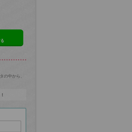
する
ータの中から、
た！