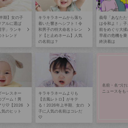
上半期】女の子
キラキラネームから落ち
義母「あなたた
リアルに選ば
着いた響きへシフト！令
は令和よ！」子
漢字」ランキ
和男子の特大命名トレン
前をめぐり大揉
のトレンド
ド【と止めネーム】人気
早産の危機を乗
の名前は？
終決着は
名前・名づけ
ニュースをも
ダーレスネー
キラキラネームよりも
のブーム！男
【古風レトロ】がキテ
リ♡【2026
る！2026年上半期、女の
人気のヒット
子に人気の名前はコレだ
♡