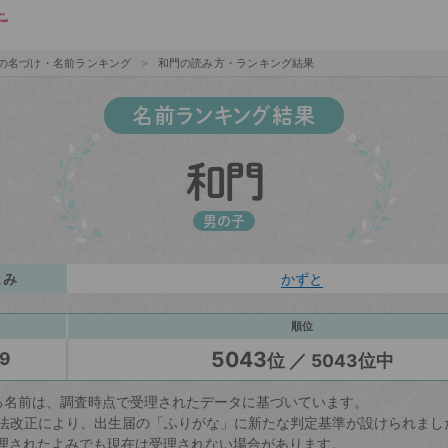
の名づけ・名前ランキング
和門の読み方・ランキング結果
名前ランキング結果
和門
男の子
よみ
かずと
順位
5043
9
位 ／ 5043位中
る名前は、調査時点で受理されたデータに基づいています。
戸籍法改正により、出生届の「ふりがな」に新たな判定基準が設けられまし
理されたよみでも現在は受理されない場合があります。