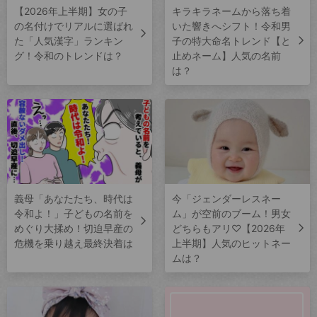
【2026年上半期】女の子
キラキラネームから落ち着
の名付けでリアルに選ばれ
いた響きへシフト！令和男
た「人気漢字」ランキン
子の特大命名トレンド【と
グ！令和のトレンドは？
止めネーム】人気の名前
は？
義母「あなたたち、時代は
今「ジェンダーレスネー
令和よ！」子どもの名前を
ム」が空前のブーム！男女
めぐり大揉め！切迫早産の
どちらもアリ♡【2026年
危機を乗り越え最終決着は
上半期】人気のヒットネー
ムは？