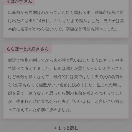
そばかす さん
出産前から性別はわかっていたにも関わらず、結局市役所に届
け出たのは出生14日目。ギリギリまで悩みました。男の子は基
本的に名字がかわらないので、字画など何回も調べました。
ららぽーと大好き さん
健診で性別が判ってから夫が時々思い出したようにネットや本
で調べて考えてました。初めは潤とか翼とかがいいと言ってた
けど画数が良くなくて、最終的には夫ではなく夫の父の名前か
ら1文字もらって画数がいい名前に決めました。生まれた時に
顔を見て「違うな」と思ったら別の名前を考えるつもりでした
が、生まれた時に立ち会った夫と「いいよね」と言い合い前も
って考えていた名前に決めました。
+ もっと読む