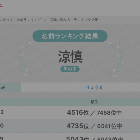
の名づけ・名前ランキング
涼慎の読み方・ランキング結果
名前ランキング結果
涼慎
男の子
よみ
りょうま
順位
4516
22
位 ／ 7458位中
4735
20
位 ／ 6541位中
5043
9
位 ／ 5043位中