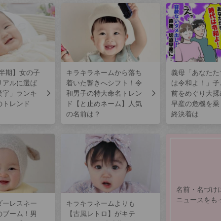
上半期】女の子
キラキラネームから落ち
義母「あなたた
リアルに選ば
着いた響きへシフト！令
は令和よ！」子
漢字」ランキ
和男子の特大命名トレン
前をめぐり大揉
のトレンド
ド【と止めネーム】人気
早産の危機を乗
の名前は？
終決着は
名前・名づけ
ニュースをも
ダーレスネー
キラキラネームよりも
のブーム！男
【古風レトロ】がキテ