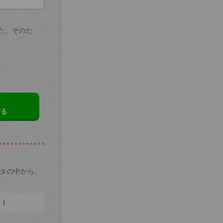
た。そのた
する
ータの中から、
た！