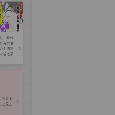
ち、時代
どもの名
め！切迫
り越え最
に関する
っと見る