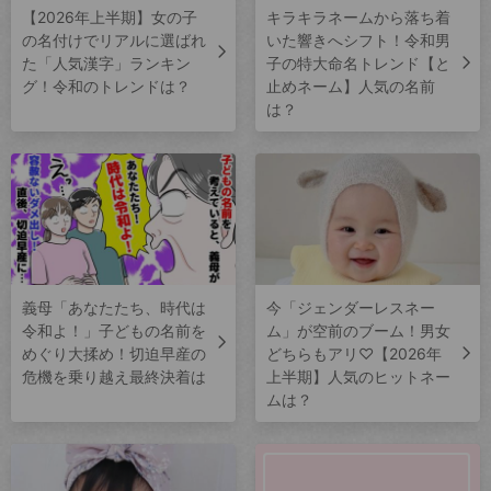
【2026年上半期】女の子
キラキラネームから落ち着
の名付けでリアルに選ばれ
いた響きへシフト！令和男
た「人気漢字」ランキン
子の特大命名トレンド【と
グ！令和のトレンドは？
止めネーム】人気の名前
は？
義母「あなたたち、時代は
今「ジェンダーレスネー
令和よ！」子どもの名前を
ム」が空前のブーム！男女
めぐり大揉め！切迫早産の
どちらもアリ♡【2026年
危機を乗り越え最終決着は
上半期】人気のヒットネー
ムは？