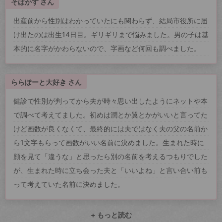
そばかす さん
出産前から性別はわかっていたにも関わらず、結局市役所に届
け出たのは出生14日目。ギリギリまで悩みました。男の子は基
本的に名字がかわらないので、字画など何回も調べました。
ららぽーと大好き さん
健診で性別が判ってから夫が時々思い出したようにネットや本
で調べて考えてました。初めは潤とか翼とかがいいと言ってた
けど画数が良くなくて、最終的には夫ではなく夫の父の名前か
ら1文字もらって画数がいい名前に決めました。生まれた時に
顔を見て「違うな」と思ったら別の名前を考えるつもりでした
が、生まれた時に立ち会った夫と「いいよね」と言い合い前も
って考えていた名前に決めました。
+ もっと読む