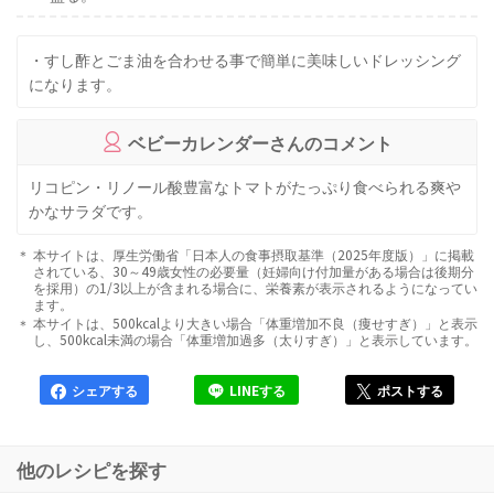
・すし酢とごま油を合わせる事で簡単に美味しいドレッシング
になります。
ベビーカレンダーさんのコメント
リコピン・リノール酸豊富なトマトがたっぷり食べられる爽や
かなサラダです。
本サイトは、厚生労働省「日本人の食事摂取基準（2025年度版）」に掲載
されている、30～49歳女性の必要量（妊婦向け付加量がある場合は後期分
を採用）の1/3以上が含まれる場合に、栄養素が表示されるようになってい
ます。
本サイトは、500kcalより大きい場合「体重増加不良（痩せすぎ）」と表示
し、500kcal未満の場合「体重増加過多（太りすぎ）」と表示しています。
シェアする
LINEする
ポストする
他のレシピを探す