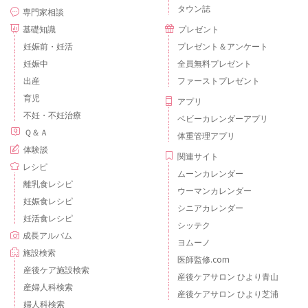
タウン誌
専門家相談
基礎知識
プレゼント
妊娠前・妊活
プレゼント＆アンケート
妊娠中
全員無料プレゼント
出産
ファーストプレゼント
育児
アプリ
不妊・不妊治療
ベビーカレンダーアプリ
Ｑ＆Ａ
体重管理アプリ
体験談
関連サイト
レシピ
ムーンカレンダー
離乳食レシピ
ウーマンカレンダー
妊娠食レシピ
シニアカレンダー
妊活食レシピ
シッテク
成長アルバム
ヨムーノ
施設検索
医師監修.com
産後ケア施設検索
産後ケアサロン ひより青山
産婦人科検索
産後ケアサロン ひより芝浦
婦人科検索