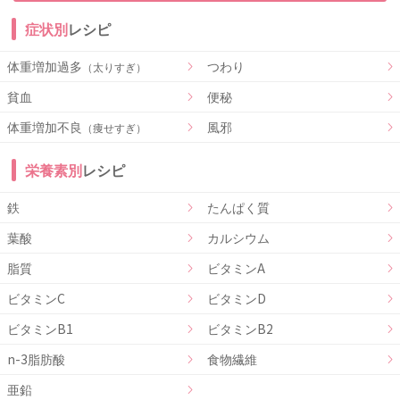
症状別
レシピ
体重増加過多
つわり
（太りすぎ）
貧血
便秘
体重増加不良
風邪
（痩せすぎ）
栄養素別
レシピ
鉄
たんぱく質
葉酸
カルシウム
脂質
ビタミンA
ビタミンC
ビタミンD
ビタミンB1
ビタミンB2
n-3脂肪酸
食物繊維
亜鉛