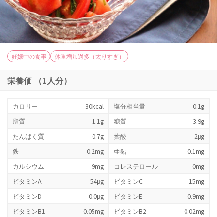
妊娠中の食事
体重増加過多（太りすぎ）
栄養価 （1人分）
カロリー
30kcal
塩分相当量
0.1g
脂質
1.1g
糖質
3.9g
たんぱく質
0.7g
葉酸
2μg
鉄
0.2mg
亜鉛
0.1mg
カルシウム
9mg
コレステロール
0mg
ビタミンA
54μg
ビタミンC
15mg
ビタミンD
0.0μg
ビタミンE
0.9mg
ビタミンB1
0.05mg
ビタミンB2
0.02mg