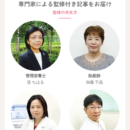
管理栄養士
助産師
堤 ちはる
加藤 千晶