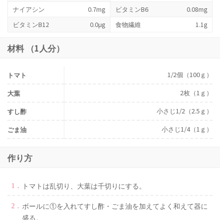
ナイアシン
0.7mg
ビタミンB6
0.08mg
ビタミンB12
0.0μg
食物繊維
1.1g
材料 （1人分）
1/2個（100ｇ）
トマト
2枚（1ｇ）
大葉
小さじ1/2（2.5ｇ）
すし酢
小さじ1/4（1ｇ）
ごま油
作り方
トマトは乱切り、大葉は千切りにする。
ボールに①を入れてすし酢・ごま油を加えてよく和えて器に
盛る。