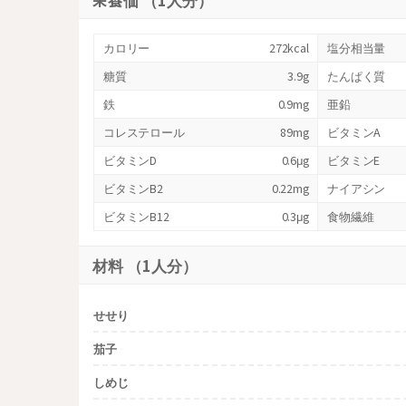
栄養価 （1人分）
カロリー
272kcal
塩分相当量
糖質
3.9g
たんぱく質
鉄
0.9mg
亜鉛
コレステロール
89mg
ビタミンA
ビタミンD
0.6μg
ビタミンE
ビタミンB2
0.22mg
ナイアシン
ビタミンB12
0.3μg
食物繊維
材料 （1人分）
せせり
茄子
しめじ