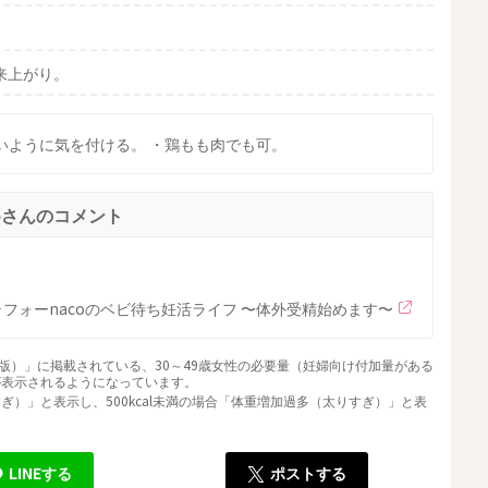
。
来上がり。
いように気を付ける。 ・鶏もも肉でも可。
coさんのコメント
ラフォーnacoのベビ待ち妊活ライフ 〜体外受精始めます〜
版）」に掲載されている、30～49歳女性の必要量（妊婦向け付加量がある
が表示されるようになっています。
すぎ）」と表示し、500kcal未満の場合「体重増加過多（太りすぎ）」と表
LINEする
ポストする