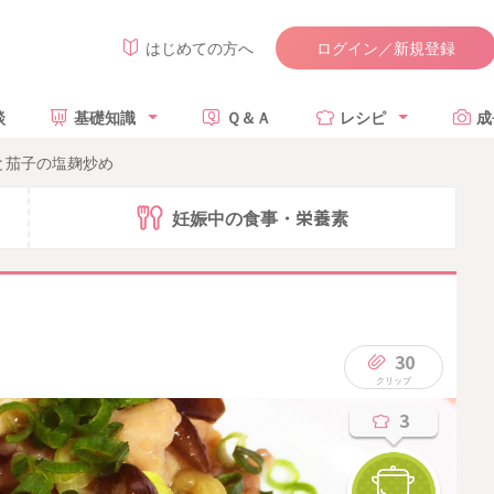
ログイン／新規登録
はじめての方へ
談
基礎知識
Ｑ＆Ａ
レシピ
成
と茄子の塩麹炒め
妊娠中の食事・栄養素
30
3