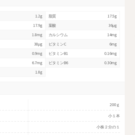
1.2g
脂質
17.5g
17.9g
葉酸
36μg
1.8mg
カルシウム
14mg
38μg
ビタミンC
6mg
0.9mg
ビタミンB1
0.16mg
6.7mg
ビタミンB6
0.30mg
1.8g
200ｇ
小１本
小株２分の１