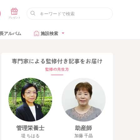
長アルバム
施設検索
管理栄養士
助産師
堤 ちはる
加藤 千晶