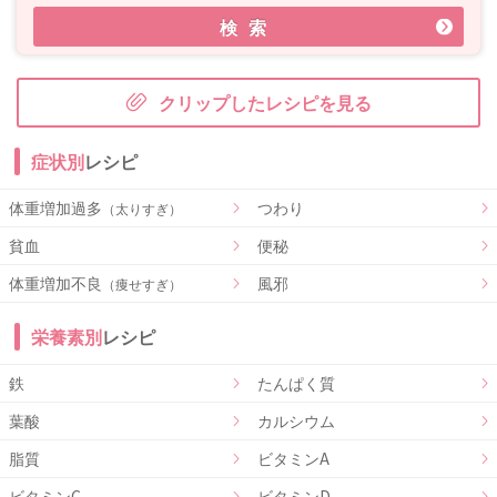
検索
クリップしたレシピを見る
症状別
レシピ
体重増加過多
つわり
（太りすぎ）
貧血
便秘
体重増加不良
風邪
（痩せすぎ）
栄養素別
レシピ
鉄
たんぱく質
葉酸
カルシウム
脂質
ビタミンA
ビタミンC
ビタミンD