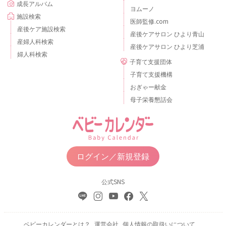
成長アルバム
ヨムーノ
施設検索
医師監修.com
産後ケア施設検索
産後ケアサロン ひより青山
産婦人科検索
産後ケアサロン ひより芝浦
婦人科検索
子育て支援団体
子育て支援機構
おぎゃー献金
母子栄養懇話会
ログイン／新規登録
公式SNS
ベビーカレンダーとは？
運営会社
個人情報の取扱いについて