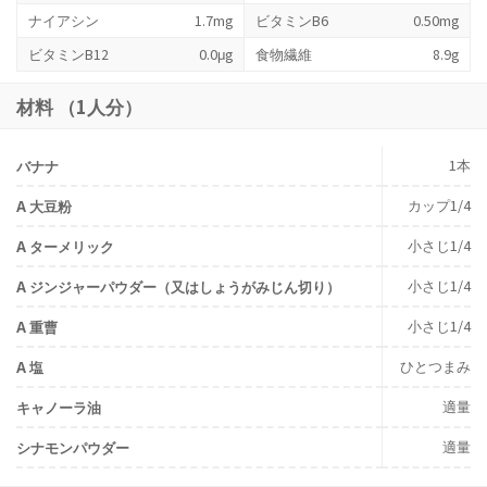
ナイアシン
1.7mg
ビタミンB6
0.50mg
ビタミンB12
0.0μg
食物繊維
8.9g
材料 （1人分）
1本
バナナ
カップ1/4
A 大豆粉
小さじ1/4
A ターメリック
小さじ1/4
A ジンジャーパウダー（又はしょうがみじん切り）
小さじ1/4
A 重曹
ひとつまみ
A 塩
適量
キャノーラ油
適量
シナモンパウダー