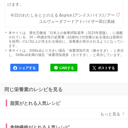
けます。
今日のわたしをととのえる &spice.(アンドスパイス) / アー
ユルヴェーダフードアドバイザー田口美緒
本サイトは、厚生労働省「日本人の食事摂取基準（2025年度版）」に掲載
されている、30～49歳女性の必要量（妊婦向け付加量がある場合は後期分
を採用）の1/3以上が含まれる場合に、栄養素が表示されるようになってい
ます。
本サイトは、500kcalより大きい場合「体重増加不良（痩せすぎ）」と表示
し、500kcal未満の場合「体重増加過多（太りすぎ）」と表示しています。
シェアする
LINEする
ポストする
同じ栄養素のレシピを見る
脂質がとれる人気レシピ
もっと見る
食物繊維がとれる人気レシピ