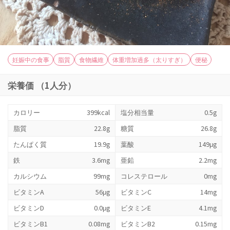
妊娠中の食事
脂質
食物繊維
体重増加過多（太りすぎ）
便秘
栄養価 （1人分）
カロリー
399kcal
塩分相当量
0.5g
脂質
22.8g
糖質
26.8g
たんぱく質
19.9g
葉酸
149μg
鉄
3.6mg
亜鉛
2.2mg
カルシウム
99mg
コレステロール
0mg
ビタミンA
56μg
ビタミンC
14mg
ビタミンD
0.0μg
ビタミンE
4.1mg
ビタミンB1
0.08mg
ビタミンB2
0.15mg