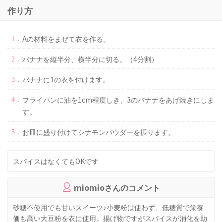
作り方
Aの材料をまぜて衣を作る。
バナナを縦半分、横半分に切る。（4分割）
バナナに1の衣を付けます。
フライパンに油を1cm程度しき、3のバナナをあげ焼きにしま
す。
お皿に盛り付けてシナモンパウダーを振ります。
スパイスはなくてもOKです
miomioさんのコメント
砂糖不使用でも甘いスイーツ♪小麦粉は使わず、低糖質で栄養
価も高い大豆粉を衣に使用。揚げ物ですがスパイスが消化を助