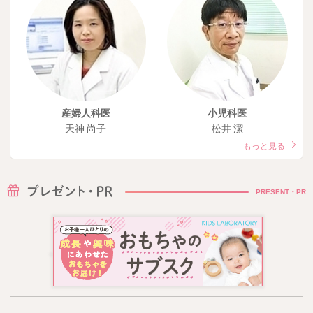
産婦人科医
小児科医
天神 尚子
松井 潔
もっと見る
PRESENT・PR