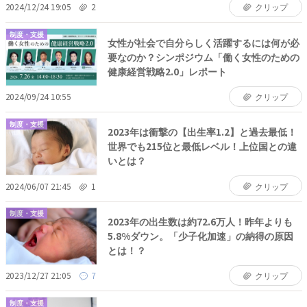
2024/12/24 19:05
2
クリップ
制度・支援
女性が社会で自分らしく活躍するには何が必
要なのか？シンポジウム「働く女性のための
健康経営戦略2.0」レポート
2024/09/24 10:55
クリップ
制度・支援
2023年は衝撃の【出生率1.2】と過去最低！
世界でも215位と最低レベル！上位国との違
いとは？
2024/06/07 21:45
1
クリップ
制度・支援
2023年の出生数は約72.6万人！昨年よりも
5.8%ダウン。「少子化加速」の納得の原因
とは！？
2023/12/27 21:05
7
クリップ
制度・支援