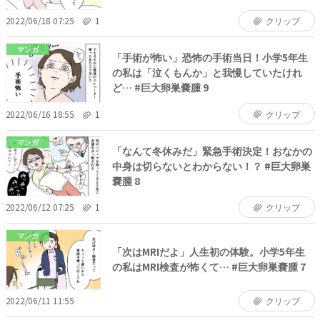
2022/06/18 07:25
1
クリップ
マンガ
「手術が怖い」恐怖の手術当日！小学5年生
の私は「泣くもんか」と我慢していたけれ
ど… #巨大卵巣嚢腫 9
2022/06/16 18:55
1
クリップ
マンガ
「なんて冬休みだ」緊急手術決定！おなかの
中身は切らないとわからない！？ #巨大卵巣
嚢腫 8
2022/06/12 07:25
1
クリップ
マンガ
「次はMRIだよ」人生初の体験。小学5年生
の私はMRI検査が怖くて… #巨大卵巣嚢腫 7
2022/06/11 11:55
クリップ