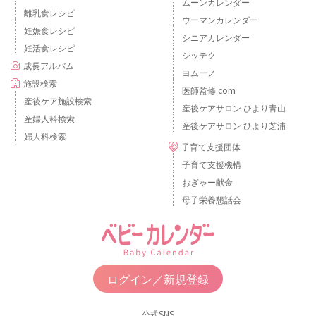
ムーンカレンダー
離乳食レシピ
ウーマンカレンダー
妊娠食レシピ
シニアカレンダー
妊活食レシピ
シッテク
成長アルバム
ヨムーノ
施設検索
医師監修.com
産後ケア施設検索
産後ケアサロン ひより青山
産婦人科検索
産後ケアサロン ひより芝浦
婦人科検索
子育て支援団体
子育て支援機構
おぎゃー献金
母子栄養懇話会
ログイン／新規登録
公式SNS