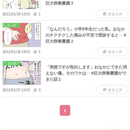
巨大卵巣嚢腫 3
2022/05/29 10:55
1
クリップ
マンガ
「なんだろう」小学5年生だった私。おなか
のチクチクした痛みが不安で受診すると… #
巨大卵巣嚢腫 2
2022/05/28 19:55
1
クリップ
マンガ
「突然ですが告白します」おなかにできた消
えない傷。そのワケは… #巨大卵巣嚢腫がで
きた話 1
2022/05/27 10:55
3
クリップ
1