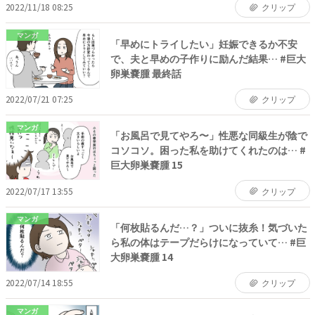
2022/11/18 08:25
クリップ
マンガ
「早めにトライしたい」妊娠できるか不安
で、夫と早めの子作りに励んだ結果… #巨大
卵巣嚢腫 最終話
2022/07/21 07:25
クリップ
マンガ
「お風呂で見てやろ〜」性悪な同級生が陰で
コソコソ。困った私を助けてくれたのは… #
巨大卵巣嚢腫 15
2022/07/17 13:55
クリップ
マンガ
「何枚貼るんだ…？」ついに抜糸！気づいた
ら私の体はテープだらけになっていて… #巨
大卵巣嚢腫 14
2022/07/14 18:55
クリップ
マンガ