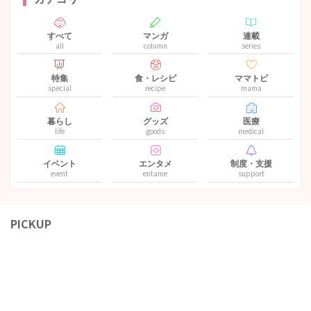
すべて
マンガ
連載
all
column
series
特集
食・レシピ
ママトピ
special
recipe
mama
暮らし
グッズ
医療
life
goods
medical
イベント
エンタメ
制度・支援
event
entame
support
PICKUP