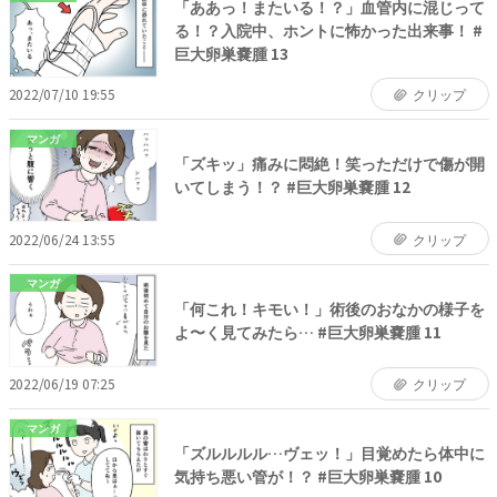
「ああっ！またいる！？」血管内に混じって
る！？入院中、ホントに怖かった出来事！ #
巨大卵巣嚢腫 13
2022/07/10 19:55
クリップ
マンガ
「ズキッ」痛みに悶絶！笑っただけで傷が開
いてしまう！？ #巨大卵巣嚢腫 12
2022/06/24 13:55
クリップ
マンガ
「何これ！キモい！」術後のおなかの様子を
よ〜く見てみたら… #巨大卵巣嚢腫 11
2022/06/19 07:25
クリップ
マンガ
「ズルルルル…ヴェッ！」目覚めたら体中に
気持ち悪い管が！？ #巨大卵巣嚢腫 10