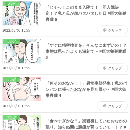
マンガ
「じゃっ！このまま入院で！」即入院決
定！？私と母が超バタバタした日 #巨大卵巣
嚢腫 6
2022/06/05 10:55
クリップ
マンガ
「すぐに精密検査を」そんなにまずいの！？
事態は思ったよりも深刻で… #巨大卵巣嚢腫
5
2022/05/31 16:55
クリップ
マンガ
「何そのおなか！！」異常事態発生！私のパ
ンパンに張ったおなかを見た母が… #巨大卵
巣嚢腫 4
2022/05/30 16:55
クリップ
マンガ
「食べすぎかな？」楽観視していたおなかの
張り。知らぬ間に腫瘍が育っていて…！？ #