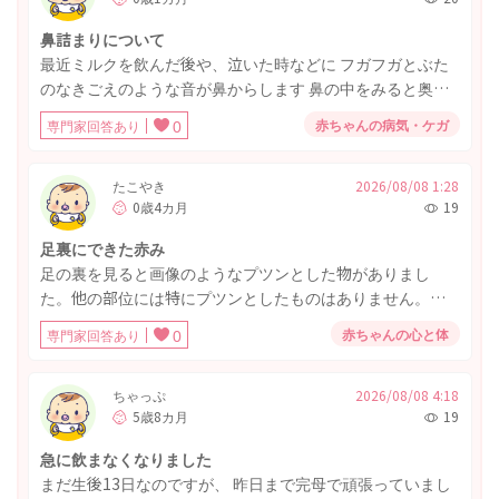
鼻詰まりについて
最近ミルクを飲んだ後や、泣いた時などに フガフガとぶた
のなきごえのような音が鼻からします 鼻の中をみると奥の
方に鼻くそがあり鼻の穴が狭くなっているのかなという感
赤ちゃんの病気・ケガ
専門家回答あり
0
じです。 しかし、調べてみると手前ではないので綿棒など
では取らないほうがいいのかなと思っています。 寝ている
時は授乳後だとたまに軽いいびきをかいているときもあれ
たこやき
2026/08/08 1:28
0歳4カ月
19
ば いびきなどかくようすはなくよく寝れている時もあるの
で判断が難しいです。 呼吸ができていないといわけではな
足裏にできた赤み
さそうですが 泣いている時が苦しそうです。 様子見でいい
足の裏を見ると画像のようなプツンとした物がありまし
のでしょうか？ それとも鼻水吸い取りきでとってあげたほ
た。他の部位には特にプツンとしたものはありません。発
うがいいのでしょうか？鼻水ではなく鼻くそなので悩んで
熱や、哺乳力が落ちた、機嫌が悪くなったなどはありませ
います。 このような場合の対応や、 とったほうがいい場合
赤ちゃんの心と体
専門家回答あり
0
ん。 数日前に、うっすらと赤みがあることには気づいてい
などの判断基準があれば教えてください。
ましたが、消えるのかな？と思っていましたがプツンとな
ってしまっていました。(その時は赤みだけで、プクっとは
ちゃっぷ
2026/08/08 4:18
5歳8カ月
19
していませんでした) 皮膚科や小児科に受診した方がいいで
しょうか？様子を見ていても大丈夫でしょうか。 ご助言よ
急に飲まなくなりました
ろしくお願いします。
まだ生後13日なのですが、 昨日まで完母で頑張っていまし