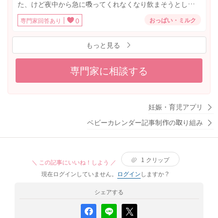
た、けど夜中から急に吸ってくれなくなり飲まそうとした
ら大泣きです ミルクは作ったら飲んでくれました。 先程も
おっぱい・ミルク
専門家回答あり
0
母乳を飲まなかったので、搾乳して飲ませてみたらちゃん
と飲みました。 飲ませ方の問題でしょうか？乳首も少し大
もっと見る
きいと思います、飲みにくいのでしょうか？ 結局夜中は必
死に飲ませようと何回も試しましたが、3回吸って大泣きを
繰り返しって感じでした。
専門家に相談する
妊娠・育児アプリ
ベビーカレンダー記事制作の取り組み
1
クリップ
＼ この記事にいいね！しよう ／
現在ログインしていません。
ログイン
しますか？
シェアする