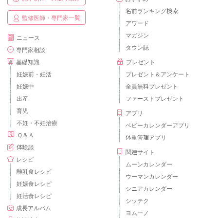
名前ランキング検索
監修医師・専門家一覧
アワード
マガジン
ニュース
タウン誌
専門家相談
基礎知識
プレゼント
妊娠前・妊活
プレゼント＆アンケート
妊娠中
全員無料プレゼント
出産
ファーストプレゼント
育児
アプリ
不妊・不妊治療
ベビーカレンダーアプリ
Ｑ＆Ａ
体重管理アプリ
体験談
関連サイト
レシピ
ムーンカレンダー
離乳食レシピ
ウーマンカレンダー
妊娠食レシピ
シニアカレンダー
妊活食レシピ
シッテク
成長アルバム
ヨムーノ