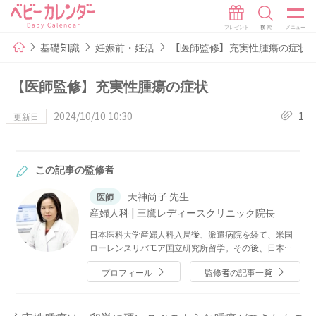
基礎知識
妊娠前・妊活
【医師監修】充実性腫瘍の症状
【医師監修】充実性腫瘍の症状
2024/10/10 10:30
1
更新日
この記事の監修者
天神尚子 先生
医師
産婦人科 | 三鷹レディースクリニック院長
日本医科大学産婦人科入局後、派遣病院を経て、米国
ローレンスリバモア国立研究所留学。その後、日本医
科大学付属病院講師となり、平成7年5月から三楽病院
プロフィール
監修者の記事一覧
勤務。日本医科大学付属病院客員講師、三楽病院産婦
人科科長を務めた後、退職。2004年2月2日より、三鷹
レディースクリニックを開業。