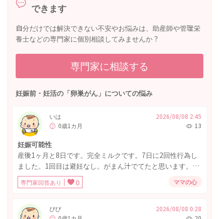
できます
自分だけでは解決できない不安やお悩みは、助産師や管理栄
養士などの専門家に個別相談してみませんか？
専門家に相談する
妊娠前・妊活の「卵巣がん」についての悩み
いは
2026/08/08 2:45
0歳1カ月
13
妊娠可能性
産後1ヶ月と8日です。完全ミルクです。7日に2回性行為し
ました。1回目は避妊なし。がまん汁でてたと思います。夫
がヤバいって言ってました。2回目は避妊なしで中だししま
ママの心
専門家回答あり
0
した。悪露はおわりましたが生理はまだ来てないです 妊娠
可能性ありますか？
ぴぴ
2026/08/08 0:28
0歳1カ月
20