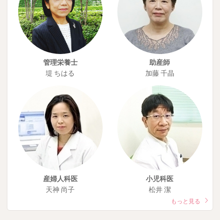
管理栄養士
助産師
堤 ちはる
加藤 千晶
産婦人科医
小児科医
天神 尚子
松井 潔
もっと見る