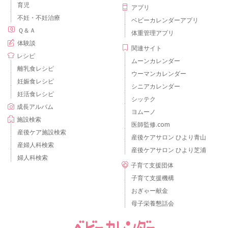
育児
アプリ
不妊・不妊治療
ベビーカレンダーアプリ
Ｑ＆Ａ
体重管理アプリ
体験談
関連サイト
レシピ
ムーンカレンダー
離乳食レシピ
ウーマンカレンダー
妊娠食レシピ
シニアカレンダー
妊活食レシピ
シッテク
成長アルバム
ヨムーノ
施設検索
医師監修.com
産後ケア施設検索
産後ケアサロン ひより青山
産婦人科検索
産後ケアサロン ひより芝浦
婦人科検索
子育て支援団体
子育て支援機構
おぎゃー献金
母子栄養懇話会