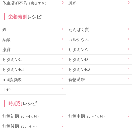
体重増加不良
風邪
（痩せすぎ）
栄養素別
レシピ
鉄
たんぱく質
葉酸
カルシウム
脂質
ビタミンA
ビタミンC
ビタミンD
ビタミンB1
ビタミンB2
n-3脂肪酸
食物繊維
亜鉛
時期別
レシピ
妊娠初期
妊娠中期
（0〜4カ月）
（5〜7カ月）
妊娠後期
（8カ月〜）