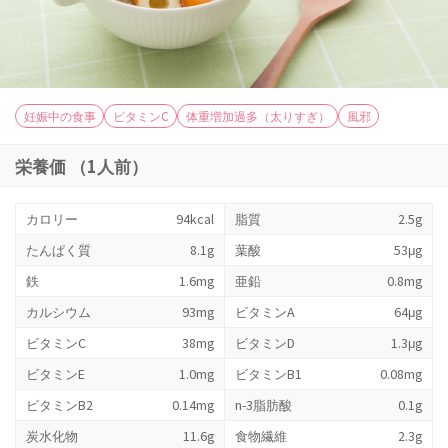
妊娠中の食事
ビタミンC
体重増加過多（太りすぎ）
風邪
栄養価 （1人前）
カロリー
94kcal
脂質
2.5g
たんぱく質
8.1g
葉酸
53μg
鉄
1.6mg
亜鉛
0.8mg
カルシウム
93mg
ビタミンA
64μg
ビタミンC
38mg
ビタミンD
1.3μg
ビタミンE
1.0mg
ビタミンB1
0.08mg
ビタミンB2
0.14mg
n-3脂肪酸
0.1g
炭水化物
11.6g
食物繊維
2.3g