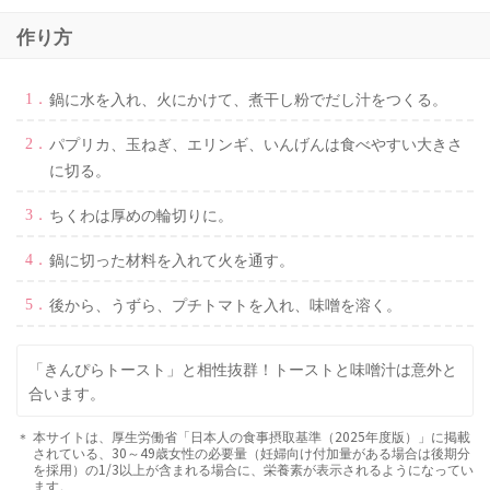
作り方
鍋に水を入れ、火にかけて、煮干し粉でだし汁をつくる。
パプリカ、玉ねぎ、エリンギ、いんげんは食べやすい大きさ
に切る。
ちくわは厚めの輪切りに。
鍋に切った材料を入れて火を通す。
後から、うずら、プチトマトを入れ、味噌を溶く。
「
きんぴらトースト
」と相性抜群！トーストと味噌汁は意外と
合います。
本サイトは、厚生労働省「日本人の食事摂取基準（2025年度版）」に掲載
されている、30～49歳女性の必要量（妊婦向け付加量がある場合は後期分
を採用）の1/3以上が含まれる場合に、栄養素が表示されるようになってい
ます。