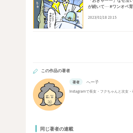
「おぎゃーー」なぜ泣
が続いて… #ワンオペ育
2023/02/18 23:15
この作品の著者
へー子
著者
Instagramで長女・フクちゃんと
同じ著者の連載