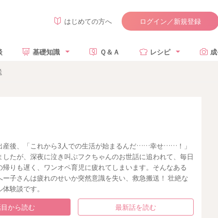
ログイン／新規登録
はじめての方へ
談
基礎知識
Ｑ＆Ａ
レシピ
成
送
出産後、「これから3人での生活が始まるんだ……幸せ……！」
ましたが、深夜に泣き叫ぶフクちゃんのお世話に追われて、毎日
の帰りも遅く、ワンオペ育児に疲れてしまいます。そんなある
へー子さんは疲れのせいか突然意識を失い、救急搬送！ 壮絶な
ル体験談です。
話目から読む
最新話を読む