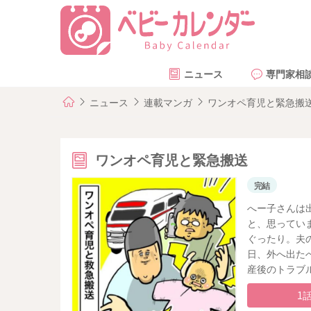
ニュース
専門家相
ニュース
連載マンガ
ワンオペ育児と緊急搬
ワンオペ育児と緊急搬送
完結
へー子さんは
と、思ってい
ぐったり。夫
日、外へ出た
産後のトラブ
1