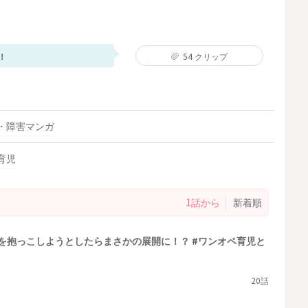
！
54
クリップ
・障害マンガ
育児
1話から
新着順
を抱っこしようとしたらまさかの展開に！？ #ワンオペ育児と
20話