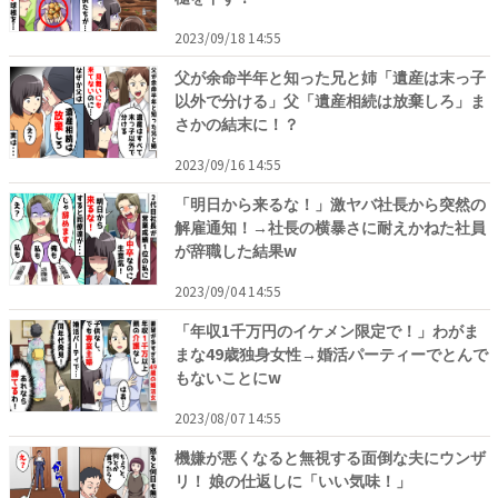
2023/09/18 14:55
父が余命半年と知った兄と姉「遺産は末っ子
以外で分ける」父「遺産相続は放棄しろ」ま
さかの結末に！？
2023/09/16 14:55
「明日から来るな！」激ヤバ社長から突然の
解雇通知！→社長の横暴さに耐えかねた社員
が辞職した結果w
2023/09/04 14:55
「年収1千万円のイケメン限定で！」わがま
まな49歳独身女性→婚活パーティーでとんで
もないことにw
2023/08/07 14:55
機嫌が悪くなると無視する面倒な夫にウンザ
リ！ 娘の仕返しに「いい気味！」