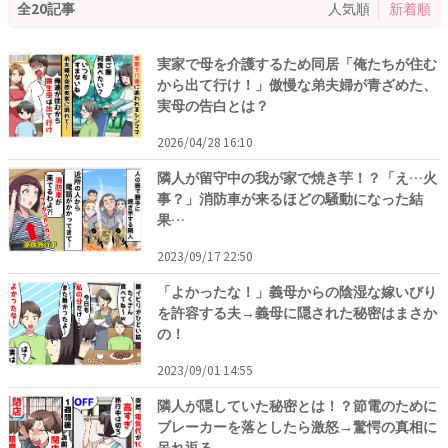
全20記事
人気順
新着順
実家で母を介護するため同居「俺たちが住む
から出て行け！」傲慢な弟夫婦が青ざめた、
実母の告白とは？
2026/04/28 16:10
隣人が留守中の我が家で焼き芋！？「え…火
事？」消防車が来るほどの騒動になった結
果…
2023/09/17 22:50
「よかったな！」義母からの陰湿な嫁いびり
を許容する夫→義母に隠された秘密はまさか
の！
2023/09/01 14:55
隣人が隠していた秘密とは！？節電のために
ブレーカーを落としたら激怒→驚愕の真相に
呆れ返る