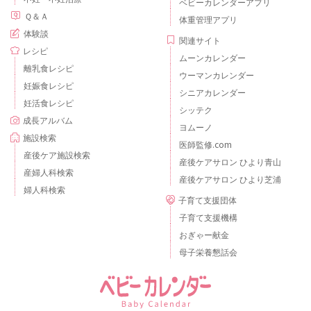
ベビーカレンダーアプリ
Ｑ＆Ａ
体重管理アプリ
体験談
関連サイト
レシピ
ムーンカレンダー
離乳食レシピ
ウーマンカレンダー
妊娠食レシピ
シニアカレンダー
妊活食レシピ
シッテク
成長アルバム
ヨムーノ
施設検索
医師監修.com
産後ケア施設検索
産後ケアサロン ひより青山
産婦人科検索
産後ケアサロン ひより芝浦
婦人科検索
子育て支援団体
子育て支援機構
おぎゃー献金
母子栄養懇話会