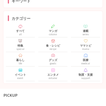
キーワード
カテゴリー
すべて
マンガ
連載
all
column
series
特集
食・レシピ
ママトピ
special
recipe
mama
暮らし
グッズ
医療
life
goods
medical
イベント
エンタメ
制度・支援
event
entame
support
PICKUP