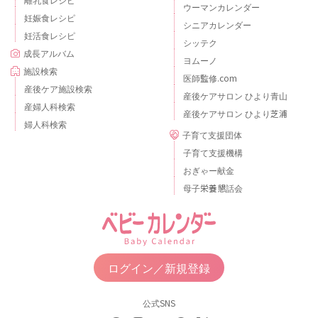
ウーマンカレンダー
妊娠食レシピ
シニアカレンダー
妊活食レシピ
シッテク
成長アルバム
ヨムーノ
施設検索
医師監修.com
産後ケア施設検索
産後ケアサロン ひより青山
産婦人科検索
産後ケアサロン ひより芝浦
婦人科検索
子育て支援団体
子育て支援機構
おぎゃー献金
母子栄養懇話会
ログイン／新規登録
公式SNS