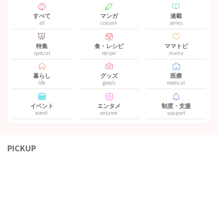
すべて
マンガ
連載
all
column
series
特集
食・レシピ
ママトピ
special
recipe
mama
暮らし
グッズ
医療
life
goods
medical
イベント
エンタメ
制度・支援
event
entame
support
PICKUP