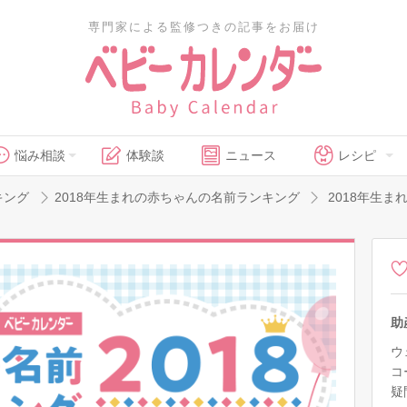
専門家による監修つきの記事をお届け
悩み相談
体験談
ニュース
レシピ
キング
2018年生まれの赤ちゃんの名前ランキング
2018年生
助
ウ
コ
疑