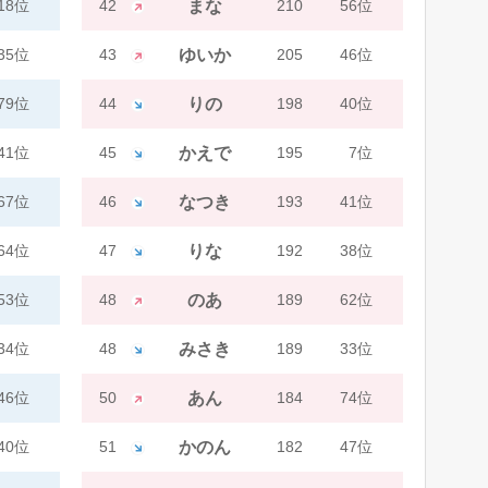
18位
42
まな
210
56位
35位
43
ゆいか
205
46位
79位
44
りの
198
40位
41位
45
かえで
195
7位
67位
46
なつき
193
41位
64位
47
りな
192
38位
53位
48
のあ
189
62位
34位
48
みさき
189
33位
46位
50
あん
184
74位
40位
51
かのん
182
47位