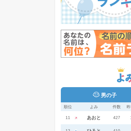
男の子
順位
よみ
件数
昨
11
あおと
427
12
ひろと
410