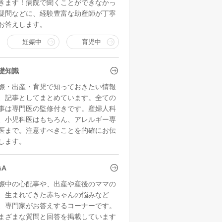
きます！病院で聞くことができなかっ
疑問などに、経験豊富な助産師が丁寧
お答えします。
妊娠中
育児中
礎知識
娠・出産・育児で知っておきたい情報
、記事としてまとめています。全ての
事は専門医の監修付きです。産婦人科
、小児科医はもちろん、アレルギー専
医まで。注意すべきことを的確にお伝
します。
&A
娠中の心配事や、出産や産後のママの
、生まれてきた赤ちゃんの悩みなど
、専門家がお答えするコーナーです。
まざまな質問と回答を掲載しています