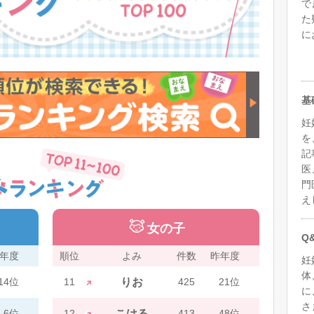
で
た
に
基
妊
を
記
医
門
え
女の子
Q
年度
順位
よみ
件数
昨年度
妊
体
14位
11
りお
425
21位
に
さ
6位
12
こはる
413
48位