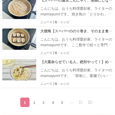
（笑）。 さ～て、今日はズッキーニを使って
【スーパーの激安こんにゃく、煮物にしないで】夫が大喜び「これはイイ」プリップリ！やみつきおつまみ
何を作ろうかな。と献立を考えていたとこ
こんにちは。おうち料理愛好家、ライターの
ろ、たまたま冷蔵庫に残っていたウインナー
mamayumiです。 焼き鳥の「とりかわ」
ソーセージを使える、美味しそうなズッキー
は、私の住む博多の名物グルメ。博多のとり
ニュース | 食・レシピ
ニのレシピを発見しました！
かわは串にぐるぐる巻かれているタイプが有
名なんです♪ 表面はカリッと中はプリッと食
大後悔【スーパーののり巻き、そのまま食べないで】銀座すし店裏メニュー「なんで今までやらなかった」
感で、醤油ベースの甘辛い味付け。一度食べ
こんにちは。おうち料理愛好家、ライターの
たらやみつきになります。 ビール片手にいた
mamayumiです。 ここ数年で続々と専門店
だくのもサイコーですが、子どもにも大人
が現れ、おにぎりブームが到来中！だと思う
ニュース | 食・レシピ
気！
のですが……私が密かに応援しているのは
「のり巻き」（笑）。 お寿司屋さんだけでな
【大葉余らせている人、絶対やって！】めっちゃウマ！「週7回活用」そうめんにもいい！一石二鳥のワザ
く、スーパーやコンビニでも気軽に買えるの
こんにちは。おうち料理愛好家、ライターの
に、なんだか贅沢な気分を味わえちゃうんで
mamayumiです。 「簡単に、素麺でいい
すよね♪ そんなのり巻きラバーな私が、ちょ
よ」この言葉にイラっとする人が続出する季
ニュース | 食・レシピ
っと面白いのり巻きの食べ方を発見しまし
節がやってきました（笑）。 はっきり言っ
た！
て、ただでさえ暑いのにお湯を沸かして素麺
を茹でるのは大変なのよ、という話です。 茹
1
2
3
4
5
…
でた素麺は、めんつゆオンリーで食べるのも
なんだか味気ないので、やっぱり薬味ぐらい