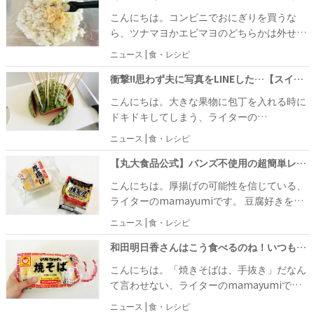
は遅いので、今回は家族で我が家に足りない
こんにちは。コンビニでおにぎりを買うな
防災対策について話し合ってみました。 そこ
ら、ツナマヨかエビマヨのどちらかは外せな
で一番に話題にあがったのが、停電対策につ
い。ライターのmamayumiです。 子どもの
ニュース | 食・レシピ
いて。もし、夜に停電が起こったら……懐中
頃から、おにぎりの中に入ったマヨネーズ味
電灯をひとつしか準備していない我が家は少
が大好き。主婦になっておにぎりを握る機会
衝撃!!思わず夫に写真をLINEした…【スイカ】はこう切ればよかったのね！「家族のテンション爆上がり」「手も汚れない」最高な切り方
し不安になりました。 そんななか、警視庁の
は増えたのですが、買う機会が減りました。
こんにちは。大きな果物に包丁を入れる時に
公式Xで発見したのが“身近なモノを活用した
ツナマヨは自分で作ることがあっても、エビ
ドキドキしてしまう、ライターの
簡易ランプ”。 あえて新しく準備しなくて
マヨはなかなか作らないのが現実。あぁ、久
mamayumiです。 スイカやメロン、パイナ
も、いつも我が家にあるモノだけでランプが
ニュース | 食・レシピ
しぶりにエビマヨおにぎりが食べたいな～。
ップルなどの大きな果物を目の前にすると、
作れるとのことだったので、実際に家族で試
と思っていたところに、面白いレシピを発見
どう切り分けるべきなのか……いろいろと考
【丸大食品公式】バンズ不使用の超簡単レシピ「厚揚げホットドック」→検証したら“この食べ方”最高ー！
してみることにしました！
しました！
えすぎてしまいます。 この時季はやっぱり小
こんにちは。厚揚げの可能性を信じている、
玉スイカ。とりあえず半分にして、さぁ次は
ライターのmamayumiです。 豆腐好きを公
どう切ろうか……と悩んでいたところに、間
言している私は、もちろん厚揚げも大好き！
ニュース | 食・レシピ
違いなくテンションが上がる切り方を発見！
外側がきつね色で香ばしい厚揚げは、煮ても
難易度が高そうに見えましたが、試してみる
美味しいですが、焼くことで表面がカリッと
和田明日香さんはこう食べるのね！いつもの【焼きそば】はこの食べ方が最高！「中華店に負けないビジュアル！」「豪華すぎる…」
と意外にも簡単だったのでご紹介します♪
なるのも魅力ですよね。 以前ご紹介した、食
こんにちは。「焼きそばは、手抜き」だなん
パンに厚揚げを挟むカツサンド風のレシピは
て言わせない、ライターのmamayumiで
我が家の定番。ですが、今回は厚揚げをパン
す。 夕飯が焼きそばだと、家族に手抜き判定
ニュース | 食・レシピ
の代わりに活用するレシピを発見しました。