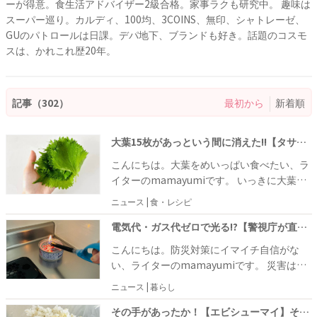
ーが得意。食生活アドバイザー2級合格。家事ラクも研究中。 趣味は
スーパー巡り。カルディ、100均、3COINS、無印、シャトレーゼ、
GUのパトロールは日課。デパ地下、ブランドも好き。話題のコスモ
スは、かれこれ歴20年。
記事（302）
最初から
新着順
大葉15枚があっという間に消えた!!【タサン志麻さん】の衝撃的に美味い食べ方「クセになる味わい」「何にでも合うわ！」
こんにちは。大葉をめいっぱい食べたい、ラ
イターのmamayumiです。 いっきに大葉を
食べることのできる料理を探していたら、な
ニュース | 食・レシピ
んとも洒落たレシピを発見しました。考案者
は、なんと伝説の家政婦・タサン志麻さん。
電気代・ガス代ゼロで光る!?【警視庁が直伝】「停電時にも知っていると安心」「家にあるもので簡単」ランプを作る裏ワザ2選
これは間違いないぞ！と試してみたところ、
こんにちは。防災対策にイマイチ自信がな
我が家では大葉15枚が一夜にして一瞬で消え
い、ライターのmamayumiです。 災害はい
ました。というわけで、大葉好きな人にシェ
つ起きてもおかしくないことだと理解しつ
ニュース | 暮らし
アしたいと思います♪
つ、我が家ではなかなか十分な備えができて
いないのが現実。いざ起きてしまってからで
その手があったか！【エビシューマイ】そのまま食べるのちょっと待って!?「冷めても美味い」「家族もいっきに完食！」画期的"おにぎり"