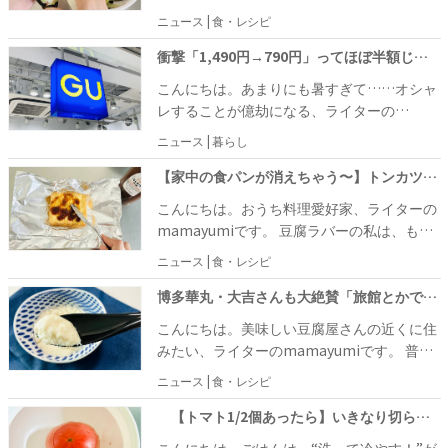
んと！皮まで活用しちゃうレシピを発見。 き
すはもちろん、焼きなすなどを作る際にピー
ニュース | 食・レシピ
ゅうりの炒め物が、今まで以上に美味しくな
ラーでむいた皮。どうしていますか？ 以前蒸
りそうなヒントの詰まったレシピだったの
しなすばかり作っていた私は、大量に発生す
衝撃「1,490円→790円」ってほぼ半額じゃん!!【GU】「イエローは早くも在庫なし」「しれっと吸汗速乾」着回し3コーデ
で、さっそく試してみました♪
る皮の活用方法はないものかと悩んでいまし
こんにちは。あまりにも暑すぎて……オシャ
た。 そんなときに見つけた、なすの皮だけを
レすることが億劫になる、ライターの
使ったレシピ。もう、すでに何度もリピする
mamayumiです。 猛暑日のお出かけは汗だ
ニュース | 暮らし
ほどお気に入りなのでシェアします！
く必至。できるだけ涼しい服装を選びたいで
すよね！ できることならノースリーブを着た
【家中の食パンが消えちゃう〜】トンカツを使わず作るカツサンドが激ウマ！「早くやればよかった…」
いのですが、肩と二の腕をあからさまに露出
こんにちは。おうち料理愛好家、ライターの
するのには抵抗が……。 そんな私のような悩
mamayumiです。 豆腐ラバーの私は、もち
みをもつ人に、超絶オススメなTシャツをGU
ろん厚揚げも大好き。豆腐に香ばしさや食べ
ニュース | 食・レシピ
で発見しました♪
応えの加わった厚揚げは最強！ 煮ても焼いて
も、炒めても美味しい万能食材ですが、今回
博多華丸・大吉さんも大絶賛「旅館とかで出てくるやつ〜!!」テレビ見てすぐに試した「材料はたったふたつ」「レンジで2分」出来立てレシピ
は意外すぎる使い方をご紹介したいと思いま
こんにちは。美味しい豆腐屋さんの近くに住
す。
みたい、ライターのmamayumiです。 普段
は最寄りのスーパーで買えるお手頃な豆腐を
ニュース | 食・レシピ
買っていますが、たま～に贅沢気分で有名な
豆腐屋さんの豆腐を求めて百貨店へ向かうこ
【トマト1/2個あったら】いきなり切らないで!!「ドボンで激ウマ」「炎天下の庭作業後でもサラッといける！」暑〜い日の救世主レシピ
とも。 もっと気軽に美味しい豆腐が食べられ