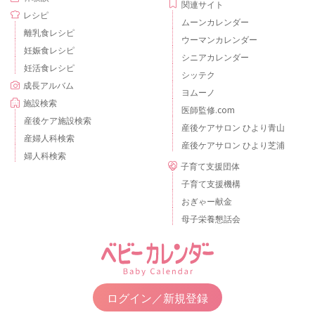
関連サイト
レシピ
ムーンカレンダー
離乳食レシピ
ウーマンカレンダー
妊娠食レシピ
シニアカレンダー
妊活食レシピ
シッテク
成長アルバム
ヨムーノ
施設検索
医師監修.com
産後ケア施設検索
産後ケアサロン ひより青山
産婦人科検索
産後ケアサロン ひより芝浦
婦人科検索
子育て支援団体
子育て支援機構
おぎゃー献金
母子栄養懇話会
ログイン／新規登録