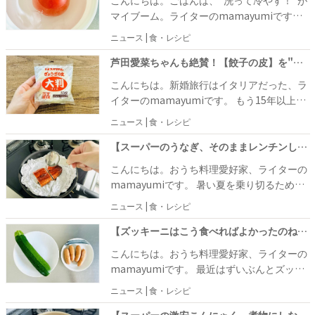
こんにちは。ごはんは、“洗って冷やす！”が
たらいいのに……。と思っていたところ、簡
マイブーム。ライターのmamayumiです。
単にできたての豆腐を作れる方法を知りまし
先日、永谷園公式の冷やし茶づけのアレンジ
ニュース | 食・レシピ
た！ 豆腐はできたての状態がとても美味しい
レシピをご紹介しました。そこで初挑戦した
らしく、その状態を自宅でも再現することが
のが、ごはんの水洗い。 茹でたそうめんを洗
芦田愛菜ちゃんも絶賛！【餃子の皮】を"あの液体"にドボン！世界一の職人が伝授「これは、もうイタリア〜ン！」一瞬でペロリ
できるそうなんです。 さっそっく挑戦してみ
うかのような作業に戸惑いつつも、ごはんも
こんにちは。新婚旅行はイタリアだった、ラ
ました！
水で洗ってぬめりと粗熱をとると美味しいこ
イターのmamayumiです。 もう15年以上も
とを知りました。 その魅力にどっぷりとハマ
前の出来事ですが、イタリアで食べたものは
ニュース | 食・レシピ
ってしまい、今回もまた別の冷やし茶づけの
今でもしっかり忘れずに覚えています
アレンジレシピに挑戦してみることにしまし
（笑）。 つい先日、ピッツァの本場ナポリに
【スーパーのうなぎ、そのままレンチンしないで！】激安がお店級に！「フワッフワ」もっと早く教えてよ
た♪
は、日本人には少し馴染みのない“ピッツァ
こんにちは。おうち料理愛好家、ライターの
フリッタ”という料理があることを知りまし
mamayumiです。 暑い夏を乗り切るために
た。 正直なところ、「ピッツァの揚げ物です
食べたいものと言えば、やっぱり「うな
ニュース | 食・レシピ
と？なんだか面倒そう……」と思ってしまい
ぎ」。専門店やお取り寄せしたうなぎは美味
ましたが、餃子の皮を使うことで簡単に再現
しいですが、予算もそれなりに必要になりま
【ズッキーニはこう食べればよかったのね！】ウインナーと合わせるのが大正解！「家族がスピード完食」
することができたのでご紹介します♪
すよね〜。 スーパーで気軽に買えるお手頃な
こんにちは。おうち料理愛好家、ライターの
うなぎでも、温め方次第でお店のような美味
mamayumiです。 最近はずいぶんとズッキ
しいうなぎに大変身するそうですよ！
ーニがお手頃価格になったので、買い物に行
ニュース | 食・レシピ
くたびに無意識にカゴに入れてしまいます