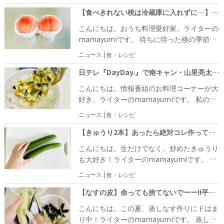
をされるご家庭もあるのだとか。……いやい
その手があったか～！！！というわけで、さ
や、焼きそばだって立派なご馳走です。 ソー
【食べきれない桃は冷蔵庫に入れずに…】全部コレが大大大正解！「面倒なこと一切なし」ほんっとに美味
っそく試してみました♪
スや塩の焼きそばとはひと味違う、豪華な焼
こんにちは。おうち料理愛好家、ライターの
きそばで家族をぎゃふんと言わせてみません
mamayumiです。 待ちに待った桃の季節が
か？
やってきました！旬の時季に食べる桃は格別
ニュース | 食・レシピ
ですよね。 ですが、生の桃は足が早いので、
油断していると傷んでどろどろになってしま
日テレ『DayDay.』で南キャン・山里亮太さんも太鼓判！管理栄養士が直伝【"あの野菜"で作る意外な山形だし】ご飯が進む進む〜！
います……（涙）。 せっかくの美味しい桃が
こんにちは。情報番組のお料理コーナーが大
台無しになるのは、なんとしてでも避けたい
好き、ライターのmamayumiです。 私の朝
ですよね。
は、家事をしながらテレビでなんとな～く気
ニュース | 食・レシピ
になる情報を収集する時間。ですが、お料理
コーナーが始まると、家事はそっちのけでつ
【きゅうり2本】あったら絶対コレ作ってみ！「皮と種」も捨てないで〜！「確かにウマいわ」「ご飯も進む！」完成度高すぎ
いつい見入っちゃうのが日常茶飯事。 気にな
こんにちは。生だけでなく、炒めたきゅうり
るレシピがあると、冷蔵庫を覗いてさっそく
も大好き！ライターのmamayumiです。 た
試してみたくなるんですよね～。 今回も、ズ
くさんのきゅうりをゲットしたら、サラダは
ニュース | 食・レシピ
ッキーニを使ったレシピが気になっちゃっ
もちろん炒め物にもじゃんじゃん活躍させる
て……さっそく作ってみました♪
のが我が家流。きゅうりは加熱しても美味し
【なすの皮】余っても捨てないでーー!!平野レミさん直伝！「もう5回もリピしてる」「"あと1品"が5分で完成！」クセになる〜
いですよね～♪ これまでピーラーでむいた皮
こんにちは。この夏、蒸しなす作りにドはま
は当たり前のように捨てていましたが……な
り中！ライターのmamayumiです。 蒸しな