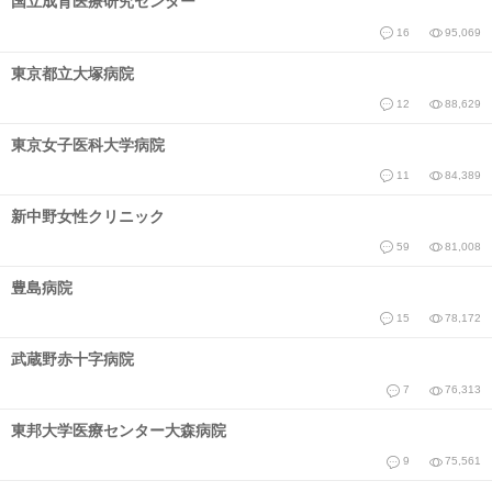
国立成育医療研究センター
16
95,069
東京都立大塚病院
12
88,629
東京女子医科大学病院
11
84,389
新中野女性クリニック
59
81,008
豊島病院
15
78,172
武蔵野赤十字病院
7
76,313
東邦大学医療センター大森病院
9
75,561