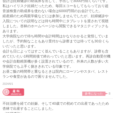
会計は妊婦健診の助成券を出して、手出しで3000円弱くらいです。
私はハイリスク妊婦だったため、毎回エコーをしてもらっており超
音波検査の助成券を使わない場合は6000円弱のお会計でした。
経産婦のため両親学級などには参加しませんでしたが、妊婦健診や
入院についての説明などは待ち時間中にタブレットを渡されて視聴
しました。杏林のホームページから閲覧できるマタニティブックも
あります。
大学病院なので待ち時間や会計時間はかなりかかると覚悟していま
したが、予約制なこともあり受付から診察までは待っても30分くら
いだったと思います。
会計も日によってはすごく並んでいることもありますが、診察も含
めてだいたい1時間前後で終わっていたと思います。再診自動受付機
や会計自動精算機が多く設置されているので、外来の人数が多い大
学病院でも上手く捌ききれている印象です。
お昼ご飯の時間帯と重なるときは院内にローソンやスタバ、レスト
ランや食堂があるので困りませんでした。
2024/6/1
参考になった
8
不妊治療を経ての妊娠、そして40歳での初めての出産であったため
杏林で出産することにしました。