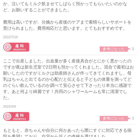
か、泣いてもミルク飲ませてしばらく預かってもらいたいのかな
ど、お願いすることができました。
費用は高いですが、分娩から産後のケアまで素晴らしいサポートを
受けられました。費用相応だと思います。とてもおすすめです。
2022/7/19
参考になった
3
ここで出産しました。出血量が多く産後具合がとにかく悪かったの
ですが夜は新生児室で2日間も預かってくれました。混合で最初はお
願いしたのですがミルクは助産師さんが作ってきてくれますし、母
乳はちゃんと出てるのか心配だと伝えると子どもの体重を測ってど
のぐらい飲んでいるのか調べて安心させて下さったり本当に感謝で
す。あと何より綺麗です！共同のシャワールームも常に清潔でし
た。
2022/4/9
参考になった
3
もともと、赤ちゃんや自分に何かあったら際にすぐに対応できる病
院を希望しており、自宅から近くの杏林を選びました。