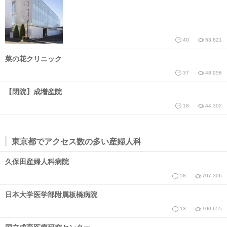
40
53,821
菜の花クリニック
37
48,958
【閉院】成増産院
18
44,302
東京都でアクセス数の多い産婦人科
久保田産婦人科病院
58
707,306
日本大学医学部附属板橋病院
13
100,655