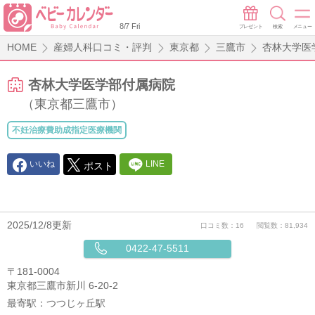
8/7 Fri
プレゼント
検索
メニュー
HOME
産婦人科口コミ・評判
東京都
三鷹市
杏林大学
杏林大学医学部付属病院
（東京都三鷹市）
不妊治療費助成指定医療機関
いいね
LINE
ポスト
2025/12/8更新
口コミ数：16
閲覧数：81,934
0422-47-5511
〒181-0004
東京都三鷹市新川 6-20-2
最寄駅：
つつじヶ丘駅