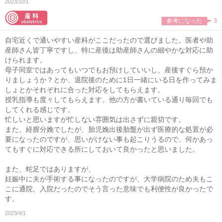
2023/10/1
参考になった
3
自宅近くで通いやすい産科がここだったので選びました。医者や助
産師さん皆丁寧ですし、特に産後は助産師さんの細やかな対応に助
けられます。
母子同室ではあってもいつでもお預けしていいし、産後すぐら預か
りましょうか？とか、退院後のために1日一緒にいる日を作ってみま
しょとかそれぞれに合った対応をしてもらえます。
授乳指導も度々してもらえます。他の方が書いている通り毎回でも
してくれる感じです。
忙しいと思いますが忙しない雰囲気は出さずに親切です。
また、経膣分娩でしたが、胎児娩出後胎盤が出ず医療的な処置が必
要になったのですが、思いがけない事も起こりうるので、何かあっ
てもすぐに対応できる所にしておいて良かったと思いました。
また、蛇足ではありますが、
妊娠中に夫が手術する事になったのですが、大学病院のため夫もこ
こに通院、入院だったのでそう言った意味でも利便性が良かったで
す。
2023/4/1