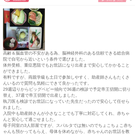
高齢＆脳血管の不安がある為、脳神経外科のある信頼できる総合病
院で自宅から近いという条件で選びました。
体外受精、重症悪阻でもお世話になり出産まで安心してかかること
ができました。
有料ですが、両親学級も土日で参加しやすく、助産師さんもたくさ
んいるので質問も気軽にできて良かったです。
29週辺りからビッグベビー傾向で36週の検診で予定帝王切開に切り
替え、37週で帝王切開で出産しました。
執刀医も検診でお世話になっていた先生だったので安心して任せら
れました。
入院中も助産師さんが小さなことでも丁寧に対応してくれ、赤ちゃ
んと安心して過ごせました。
母子同室の3人部屋ですが、スパルタでは無いのでちょこちょこ赤ち
ゃんも預かってもらえ、母体を休めながら、赤ちゃんのお世話を教