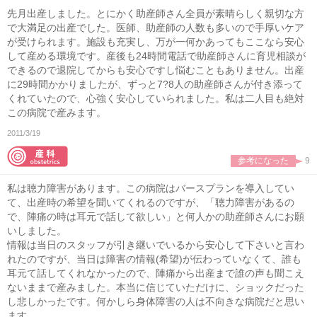
先月出産しました。とにかく助産師さん全員が素晴らしく親切な方
で大満足の出産でした。医師、助産師の人数も多いので手厚いケア
が受けられます。施設も充実し、万が一何かあってもここなら安心
して産める環境です。産後も24時間電話で助産師さんに育児相談が
できるので退院してからも安心ですし悩むこともありません。出産
に29時間かかりましたが、ずっと7?8人の助産師さんが付き添って
くれていたので、心強く安心していられました。私は二人目も絶対
この病院で産みます。
2011/3/19
参考になった
9
私は聴力障害があります。この病院はバースプランを導入してい
て、出産時の希望を聞いてくれるのですが、「聴力障害があるの
で、陣痛の時は耳元で話して欲しい」と何人かの助産師さんにお願
いしました。
情報は当日のスタッフが引き継いでいるから安心して下さいと言わ
れたのですが、当日は障害の情報(希望)が伝わっていなくて、誰も
耳元て話してくれなかったので、陣痛から出産まで誰の声も聞こえ
ないままで産みました。本当に信じていただけに、ショックだった
し悲しかったです。何かしら身体障害の人は不向きな病院だと思い
ます。