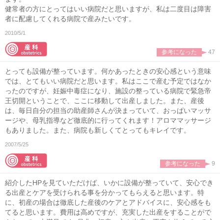
健常者の方にとってはいい病院だと思いますが、私は二度目は障害
者に配慮してくれる病院で産みたいです。
2010/5/1
参考になった
47
とっても設備が整っています。何かあったときの安心感という意味
では、とてもいい病院だと思います。私はここで産む予定ではなか
ったのですが、妊娠中毒症になり、施設の整っている病院で緊急帝
王切開ということで、ここに移動して出産しました。また、産後
は、毎日自分の担当の助産師さんが決まっていて、おっぱいマッサ
ージや、母乳指導など徹底的に行ってくれます！アロママッサージ
もありました。また、病院も新しくてとってもキレイです。
2007/5/25
参考になった
9
紹介したHPを見ていただけば、いかに設備が整っていて、安心でき
る出産とケアを受けられる事を分かってもらえると思います。特
に、初産の場合は徹底した産後のケアとアドバイスに、安心感をも
てると思います。費用は高めですが、充実した出産をすることがで