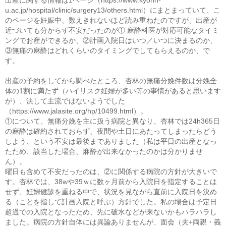
出産に関する情報は1ページ（https://www.kyorin-
u.ac.jp/hospital/clinic/surgery13/others.html）にまとまっていて、こ
のページを妊娠中、数えきれないほど読み重ねたのですが、出産が
近づいても分からず不安だったのが① 麻酔科医が対応可能なタイミ
ングでお産ができるか、②計画入院日はいつ／いつに決まるのか、
③無痛の麻酔はどれくらいのタイミングでしてもらえるのか、で
す。
出産の予約をしてから調べたところ、杏林の無痛分娩件数は分娩全
体の1割に満たず（ハイリスク妊婦が多い等の事情があると思います
が）、決して主流ではないようでした
（https://www.jalasite.org/hp/10499.html）。
①について、無痛分娩を主に扱う病院と異なり、杏林では24h365日
の麻酔は確約されておらず、夜間や土日にあたってしまったらどう
しよう、という不安は最後までありました（私は平日の出産となっ
たため、該当した場合、麻酔が出来なかったのかは分かりませ
ん）。
曜日も含めて不安だったのは、②に関係する病院の方針が大きいで
す。杏林では、38wや39ｗに数ヶ月前から入院日を指定することは
せず、妊婦健診を重ねる中で、状況を見ながら直前に入院日を決め
る（ことを指して計画入院と呼ぶ）方針でした。私の場合は予定日
超過での入院となったため、先に破水などが来ないかもハラハラし
ました。病院の方針自体には異論ありませんが、面会（夫+両親・義