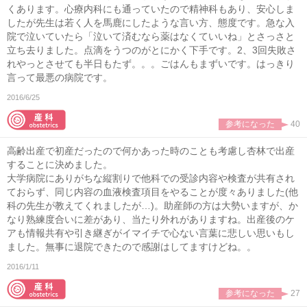
くあります。心療内科にも通っていたので精神科もあり、安心しま
したが先生は若く人を馬鹿にしたような言い方、態度です。急な入
院で泣いていたら「泣いて済むなら薬はなくていいね」とさっさと
立ち去りました。点滴をうつのがとにかく下手です。2、3回失敗さ
れやっとさせても半日もたず。。。ごはんもまずいです。はっきり
言って最悪の病院です。
2016/6/25
参考になった
40
高齢出産で初産だったので何かあった時のことも考慮し杏林で出産
することに決めました。
大学病院にありがちな縦割りで他科での受診内容や検査が共有され
ておらず、同じ内容の血液検査項目をやることが度々ありました(他
科の先生が教えてくれましたが…)。助産師の方は大勢いますが、か
なり熟練度合いに差があり、当たり外れがありますね。出産後のケ
アも情報共有や引き継ぎがイマイチで心ない言葉に悲しい思いもし
ました。無事に退院できたので感謝はしてますけどね。。
2016/1/11
参考になった
27