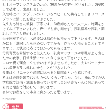
セミオープンシステムのため、36週から杏林へ戻りました。39週0
日で破水し、出産しました。
入院時にバースプランのページをコピーして共有して下さりバース
プランに沿ったお産ができました。
先生方も皆さん親切・丁寧です。助産師さんも一人一人に時間をか
けてみて下さいました。夜中でも嫌な顔せず、授乳指導や搾乳・調
乳して下さり感心しました。
母子同室ですが、お産後は休息のため預かって下さいます。そのほ
かにも「退院したら休めないですから、赤ちゃん預かることもでき
ますよ」と状況に応じて預かってもらえます。
母乳育児を希望すると伝えたら、乳房マッサージや母乳がよく出る
ための食事、日常生活について良く教えて下さいました。
コロナ禍で面会・立ち合いはできませんでしたが、夫やパートナー
はお産後ガラス越しに会うことができました。
食事はクリニックや産院に比べると病院食という感じです。
料金は経膣分娩で70万いかないくらいでした。少し、高めですが大
学病院で設備・施設も整っていますし自分や赤ちゃんに何かあって
も同じ場所で対応して下さいます。
杏林でお産をして本当に良かったと思います。
2021/10/12
参考になった
2