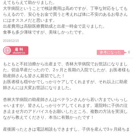
えてもらえて助かりました。
大学病院ということで検診費用は高めですが、丁寧な対応をしても
らえるので、安心をお金で買うと考えれば体に不安のあるお母さん
にはオススメだと思います。
出産費用は高額医療費助成と出産一時金で足りました。
食事も多少薄味ですが、美味しかったです。
2018/12/15
参考になった
8
もともと不妊治療から出産まで、杏林大学病院でお世話になりまし
た。切迫早産だったので、2ヶ月と長期の入院でしたが、お医者様も
助産師さんも皆さん親切でした！
お医者様も穏やかでしっかりケアしてくれますが、それ以上に助産
師さんには大変お世話になりました。
杏林大学病院の助産師さんはベテランさんから若い方までいらっし
ゃいますが、皆さんしっかりケアしてくれます。退院時に子供の泣
き止ませ方のアドバイスをお願いしたところ、複数の方法を実演し
ながら教えてくださり、本当に有難かったです！
産後困ったときは電話相談もできますし、子供を産んで3ヶ月経ちま