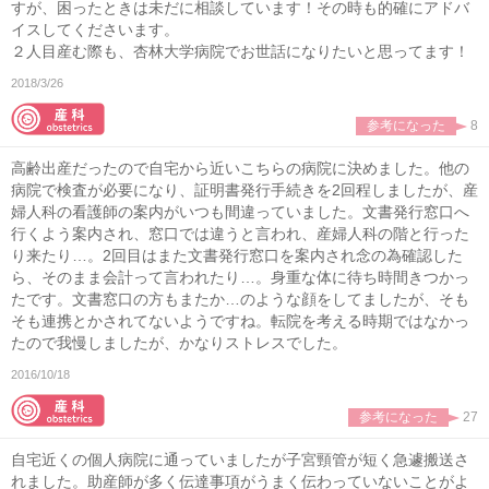
すが、困ったときは未だに相談しています！その時も的確にアドバ
イスしてくださいます。
２人目産む際も、杏林大学病院でお世話になりたいと思ってます！
2018/3/26
参考になった
8
高齢出産だったので自宅から近いこちらの病院に決めました。他の
病院で検査が必要になり、証明書発行手続きを2回程しましたが、産
婦人科の看護師の案内がいつも間違っていました。文書発行窓口へ
行くよう案内され、窓口では違うと言われ、産婦人科の階と行った
り来たり…。2回目はまた文書発行窓口を案内され念の為確認した
ら、そのまま会計って言われたり…。身重な体に待ち時間きつかっ
たです。文書窓口の方もまたか…のような顔をしてましたが、そも
そも連携とかされてないようですね。転院を考える時期ではなかっ
たので我慢しましたが、かなりストレスでした。
2016/10/18
参考になった
27
自宅近くの個人病院に通っていましたが子宮頸管が短く急遽搬送さ
れました。助産師が多く伝達事項がうまく伝わっていないことがよ