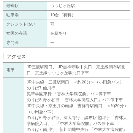
最寄駅
つつじヶ丘駅
駐車場
10台（有料）
クレジット払い
可
女医の在籍
在籍あり
専門医
ー
アクセス
JR三鷹駅南口、 JR吉祥寺駅中央口、京王線調布駅北
電車
口、京王線つつじヶ丘駅北口下車
JR中央線 三鷹駅南口 ＜約20分＞（小田急バス）
のりば7 仙川行
晃華学園東行 「杏林大学病院前」バス停下車
のりば8 野ヶ谷行 「杏林大学病院入口」バス停下車
JR中央線・京王井の頭線 吉祥寺駅南口 ＜約20分＞
（小田急バス）
のりば6 野ヶ谷行、深大寺行、調布駅北口行 「杏林大
学病院入口」、「杏林大学病院前」バス停下車
のりば7 仙川行、新川団地中央行 「杏林大学病院前」