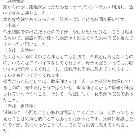
〈妊婦健診〉
家からは少し距離があったためセミオープンシステムを利用し、途
中で杏林に戻りました。
大きな病院であるからこそ、診察・会計と待ち時間が長いです。
〈出産〉
帝王切開での出産だったのですが、やはり思いがけないことは起き
るもので、施設が整い様々な状況きも対応できる大学病院を選んで
よかったと思いました。
〈産後 入院中〉
たくさんいる助産師さん達もとても親切で、全員とは言えないもの
の、いろんなアドバイスをしてくれます。母子同室といってもお願
いすれば預かってくれますし、授乳時も丁寧に教えてくれますし、
ミルクも作ってきてくれます。
残念だった点としては、助産師さんは一人一人の状況を把握してい
るものの、先生達はそうではないし、助産師さんからの情報が連携
されていなそうなこと。そして、個室はなく、食事が病院食であっ
たこと。
〈産後 退院後〉
退院時に、心配なことがあれば電話してくださいね、と言ってもら
えたことは気持ち的にとてもありがたかったです。実際に相談した
のですが、気になったことに対してとても親切に教えてくれまし
た。