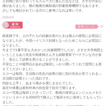
王切開に切り替わってもスムーズに進んだ点などは、さすがの安心
感がありました。都の無痛分娩助成の対象医療機関でもあります。
少しでも検討されている方のご参考になれば幸いです。
2025/12/4
参考になった
17
経産婦です。上の子たちの妊娠出産のときは個人の産院にお世話に
なりましたが、今回ハイリスク妊婦となったためこちらにお世話に
なりました。
今までで1番不安も大きかった妊娠期間でしたが、さすが大学病院と
いうこともあり先生や助産師さん方も経験豊富でベテランな方が多
く、安心して診察を受けることができました。
不安なことや疑問点があれば毎回しっかり聞いてくれて質問にも答
えてくださいました。
エコーは毎回、主治医の先生の診察の前に別の先生が見てくれる→
主治医の診察といった流れです。
内診も上手く、あまり痛みを感じませんでした。
血圧や体重は産科外来の待合室で自分で測ります。
エコー写真は毎回くださっていて、動画の保管はエンジェルメモリ
ーというカードを3000円で購入して毎回それに保存してもらってい
ました。