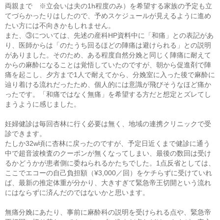
両親まで ※立会いは夫の1h程度のみ）を希望する家族の予定も立
てづらかったりはしたので、予めスケジュールが見えるように進め
たい方には不向きかもしれません。
また、③については、先述の産科HP資料中に「和痛」との表記があ
り、医師からは「のたうち回るほどの陣痛は避けられる」との説明
がありました。そのため、ある程度自然分娩と同じく陣痛に耐えて
からの麻酔になることは覚悟していたのですが、朝から促進剤で陣
痛を起こし、夕方まで1人で耐えてから、分娩室に入った後で麻酔に
辿り着ける流れだったため、個人的には意識が飛びそうなほど痛か
ったです。「和痛ではなく無痛」を希望する方だと想定とズレてし
まうように感じました。
妊婦健診は毎回杏林に行く必要は無く、地域の連携クリニックで受
診できます。
たしか32w頃に杏林に戻ったのですが、予定日近くまで健診に通う
中で超音波検査のクーポンが無くなってしまい、最後の数回は受け
るかどうかが患者側に委ねられるかたちでした。1点反省としては、
ここでエコーの自己負担額（¥3,000／回）をケチらずに受けていれ
ば、最新の推定体重が分かり、大きすぎて緊急帝王切開という流れ
にはならずに済んだのではないかと思います。
無痛分娩にあたり、事前に麻酔科の説明を受けられる点や、緊急帝