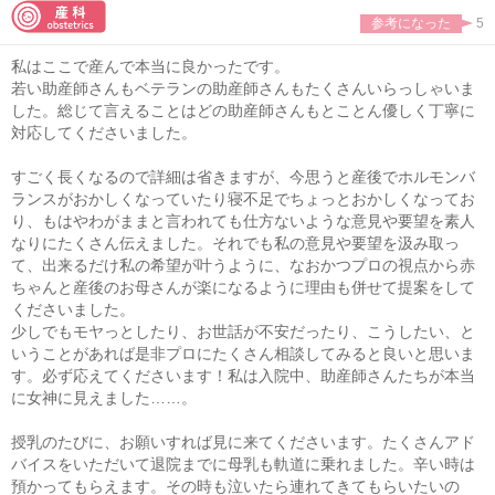
参考になった
5
私はここで産んで本当に良かったです。
若い助産師さんもベテランの助産師さんもたくさんいらっしゃいま
した。総じて言えることはどの助産師さんもとことん優しく丁寧に
対応してくださいました。
すごく長くなるので詳細は省きますが、今思うと産後でホルモンバ
ランスがおかしくなっていたり寝不足でちょっとおかしくなってお
り、もはやわがままと言われても仕方ないような意見や要望を素人
なりにたくさん伝えました。それでも私の意見や要望を汲み取っ
て、出来るだけ私の希望が叶うように、なおかつプロの視点から赤
ちゃんと産後のお母さんが楽になるように理由も併せて提案をして
くださいました。
少しでもモヤっとしたり、お世話が不安だったり、こうしたい、と
いうことがあれば是非プロにたくさん相談してみると良いと思いま
す。必ず応えてくださいます！私は入院中、助産師さんたちが本当
に女神に見えました……。
授乳のたびに、お願いすれば見に来てくださいます。たくさんアド
バイスをいただいて退院までに母乳も軌道に乗れました。辛い時は
預かってもらえます。その時も泣いたら連れてきてもらいたいの