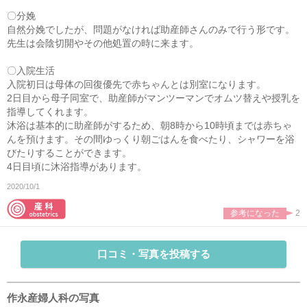
〇分娩
自然分娩でしたが、問題がなければ助産師さんのみで行う形です。
先生は会陰切開やその他処置の時に来ます。
〇入院生活
入院初日は母体の回復優先で赤ちゃんとは別室になります。
2日目から母子同室で、助産師がマンツーマンでオムツ替えや授乳を
指導してくれます。
沐浴は基本的に助産師がするため、朝8時から10時頃までは赤ちゃ
んを預けます。その間ゆっくり朝ごはんを食べたり、シャワーを浴
びたりすることができます。
4日目頃に沐浴指導があります。
2020/10/1
参考になった
2
口コミ・写真を投稿する
作永産婦人科の写真