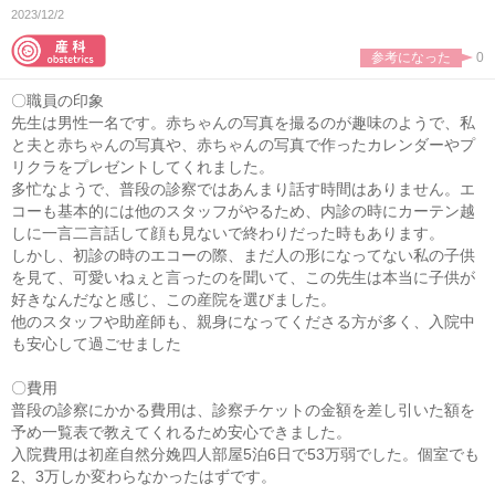
2023/12/2
参考になった
0
〇職員の印象
先生は男性一名です。赤ちゃんの写真を撮るのが趣味のようで、私
と夫と赤ちゃんの写真や、赤ちゃんの写真で作ったカレンダーやプ
リクラをプレゼントしてくれました。
多忙なようで、普段の診察ではあんまり話す時間はありません。エ
コーも基本的には他のスタッフがやるため、内診の時にカーテン越
しに一言二言話して顔も見ないで終わりだった時もあります。
しかし、初診の時のエコーの際、まだ人の形になってない私の子供
を見て、可愛いねぇと言ったのを聞いて、この先生は本当に子供が
好きなんだなと感じ、この産院を選びました。
他のスタッフや助産師も、親身になってくださる方が多く、入院中
も安心して過ごせました
〇費用
普段の診察にかかる費用は、診察チケットの金額を差し引いた額を
予め一覧表で教えてくれるため安心できました。
入院費用は初産自然分娩四人部屋5泊6日で53万弱でした。個室でも
2、3万しか変わらなかったはずです。