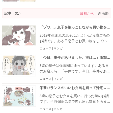
さんと共有して一緒に笑いたいなと思った出
来事などをイラストでお届けします！
記事（31）
最初から
新着順
「ゾワ…」息子を抱っこしながら買い物をしていると、「さわっ」誰かが私の腕を…→恐る恐る確認すると犯人は…！？
2019年生まれの息子ふたばくんが2歳ごろの
お話です。ある日息子とお買い物をしていた
ら、「さわ……」。誰かに腕を触られてい
ニュース | マンガ
る……？！ 恐る恐る確認してみると……？
買い物中の衝撃の体験談をご紹介します。
「今日、事件がありました。実は…」衝撃過ぎて思わず言葉を失った、お迎え時の保育士さんの報告とは…
3歳の息子は保育園に通っています。ある日
のお迎え時、「事件です。今日、事件があり
ました。」と先生が真剣な顔で私に言いまし
ニュース | マンガ
た。その内容を聞いた私は……とにかく平謝
り！！ 保育園で起きた衝撃の出来事をご紹
栄養バランスのいいお弁当を買って帰宅→息子が喜んで食べると思いきや、食いついたのはまさかの…！？
介します。
3歳の息子とお弁当を買いに行った時のお話
です。当時偏食気味で肉も魚も野菜もあまり
食べてくれなかった息子が、肉と野菜たっぷ
ニュース | マンガ
りのお弁当に飛びつきました。肉や野菜を食