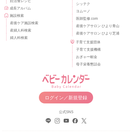
妊活食レシピ
シッテク
成長アルバム
ヨムーノ
施設検索
医師監修.com
産後ケア施設検索
産後ケアサロン ひより青山
産婦人科検索
産後ケアサロン ひより芝浦
婦人科検索
子育て支援団体
子育て支援機構
おぎゃー献金
母子栄養懇話会
ログイン／新規登録
公式SNS