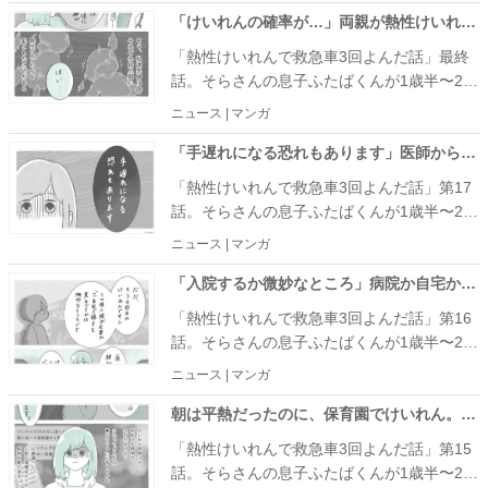
べてくれるなら！ と私は期待を込めてその
「けいれんの確率が…」両親が熱性けいれん経験者だと子どもは…？ #熱性けいれんで救急車3回よんだ話 最終話
お弁当を買いました。しかし、息子がこのお
「熱性けいれんで救急車3回よんだ話」最終
弁当を選んだ理由を知り、私は衝撃を受ける
話。そらさんの息子ふたばくんが1歳半〜2歳
のでした……。
10カ月の間に4回起こった熱性けいれんの話
ニュース | マンガ
を紹介します。
「手遅れになる恐れもあります」医師からの厳しい言葉に血の気が引いて… #熱性けいれんで救急車3回よんだ話 17
「熱性けいれんで救急車3回よんだ話」第17
話。そらさんの息子ふたばくんが1歳半〜2歳
10カ月の間に4回起こった熱性けいれんの話
ニュース | マンガ
を紹介します。
「入院するか微妙なところ」病院か自宅かママが選んだのは… #熱性けいれんで救急車3回よんだ話 16
「熱性けいれんで救急車3回よんだ話」第16
話。そらさんの息子ふたばくんが1歳半〜2歳
10カ月の間に4回起こった熱性けいれんの話
ニュース | マンガ
を紹介します。
朝は平熱だったのに、保育園でけいれん。しかも時間が長くて…？ #熱性けいれんで救急車3回よんだ話 15
「熱性けいれんで救急車3回よんだ話」第15
話。そらさんの息子ふたばくんが1歳半〜2歳