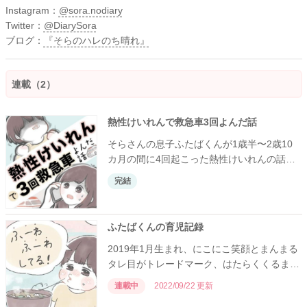
Instagram：
@sora.nodiary
Twitter：
@DiarySora
ブログ：
『そらのハレのち晴れ』
連載（2）
熱性けいれんで救急車3回よんだ話
そらさんの息子ふたばくんが1歳半〜2歳10
カ月の間に4回起こった熱性けいれんの話で
す。
完結
ふたばくんの育児記録
2019年1月生まれ、にこにこ笑顔とまんまる
タレ目がトレードマーク、はたらくくるまに
目がない息子・ふたばくんの育児記録。母・
連載中
2022/09/22 更新
そらさんが、育児の忘れたくない瞬間や、皆