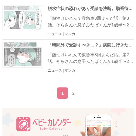
を紹介します。
脱水症状の恐れがあり受診を決断。順番待ちをしているとまさかの出来事が… #熱性けいれんで救急車3回よんだ話 3
「熱性けいれんで救急車3回よんだ話」第3
話。そらさんの息子ふたばくんが1歳半〜2歳
10カ月の間に4回起こった熱性けいれんの話
ニュース | マンガ
を紹介します。
「時間外で受診すべき…？」病院に行きたいけれど不安なことがあって… #熱性けいれんで救急車3回よんだ話 2
「熱性けいれんで救急車3回よんだ話」第2
話。そらさんの息子ふたばくんが1歳半〜2歳
10カ月の間に4回起こった熱性けいれんの話
ニュース | マンガ
を紹介します。 一般的に、生後6カ月〜5歳
ごろの発熱時に起きるけいれん発作を「熱性
けいれん」と言います。小児神経学会による
1
2
と、子どもの脳は熱に敏感で、風邪などの熱
でもけいれん発作を起こすことがあるそうで
す。