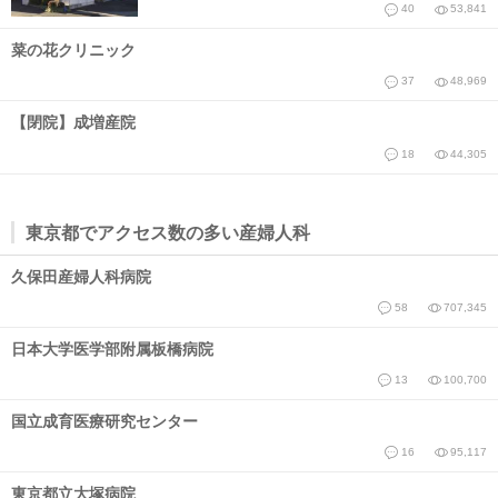
40
53,841
菜の花クリニック
37
48,969
【閉院】成増産院
18
44,305
東京都でアクセス数の多い産婦人科
久保田産婦人科病院
58
707,345
日本大学医学部附属板橋病院
13
100,700
国立成育医療研究センター
16
95,117
東京都立大塚病院