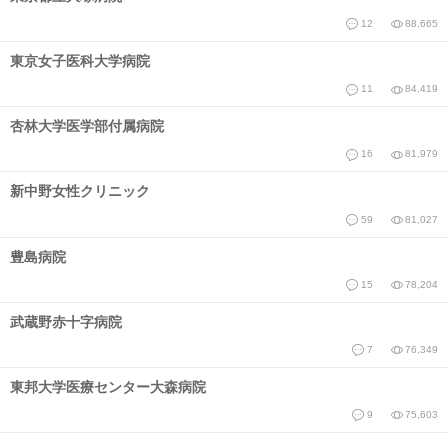
12
88,665
東京女子医科大学病院
11
84,419
杏林大学医学部付属病院
16
81,979
新中野女性クリニック
59
81,027
豊島病院
15
78,204
武蔵野赤十字病院
7
76,349
東邦大学医療センター大森病院
9
75,603