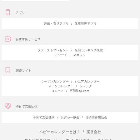
アプリ
妊娠・育児アプリ
/
体重管理アプリ
おすすめサービス
ファーストプレゼント
/
名前ランキング検索
アワード
/
マガジン
関連サイト
ウーマンカレンダー
/
シニアカレンダー
ムーンカレンダー
/
シッテク
ヨムーノ
/
医師監修.com
子育て支援団体
子育て支援機構
/
おぎゃー献金
/
母子栄養懇話会
ベビーカレンダーとは？
/
運営会社