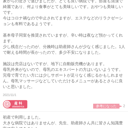
家からの近さで選びましたが、とても良い病院です。部屋も清潔で
綺麗であり、何より食事がとても美味しいです。おやつも美味しい
です。
今はコロナ禍なので中止されてますが、エステなどのリラクゼーシ
ョンも有料であるようです。
基本母子同室を推奨されていますが、辛い時は夜など預かってくれ
ます。
少し残念だったのが、分娩時は助産師さんが少なく感じました。1人
で耐える時間が長かったので、多少不安になりました。
施設は売店はないですが、地下に自動販売機があります。
母乳外来がないので、母乳のエキスパートの方はいないようです。
完母で育てたい方には少しサポートが足りなく感じるかもしれませ
ん。母乳マッサージなどしていただけるメニューがあるとさらに良
いと思いました。
2021/11/1
参考になった
2
初産で利用しました。
大きな病院ではありませんが、先生、助産師さん共に皆さん知識豊