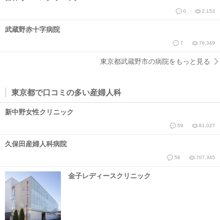
0
2,153
武蔵野赤十字病院
7
76,349
東京都武蔵野市の病院をもっと見る
東京都で口コミの多い産婦人科
新中野女性クリニック
59
81,027
久保田産婦人科病院
58
707,345
金子レディースクリニック