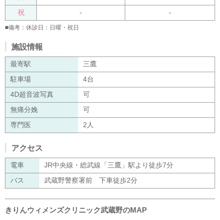
祝
-
-
■備考：休診日：日曜・祝日
施設情報
最寄駅
三鷹
駐車場
4台
4D超音波写真
可
無痛分娩
可
専門医
2人
アクセス
電車
JR中央線・総武線「三鷹」駅より徒歩7分
バス
武蔵野警察署前 下車徒歩2分
きりんウィメンズクリニック武蔵野のMAP