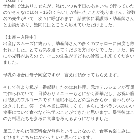
予約制ではありませんが、私はいつも平日のあさいちで行っていた
のでそんなに10分～15分くらいしか待ったことがありません。複数
名の先生がいて、次々に呼ばれます。診察後に看護師・助産師さん
と面談があり、疑問にはとことん応えていただけました。
【出産～入院中】
出産はスムーズに終わり、助産師さんの多くのフォローに何度も救
われました。とても気を遣ってくださる方ばかりでした。また、隣
に小児科があるので、そこの先生が子どもの診察にも来てください
ました。
母乳の場合は母子同室ですが、言えば預かってもらえます。
そして何より私が一番感動したのはお料理。元ホテルシェフが専属
で作られていて、日替わりメニューもとにかく豪華だし、お祝い膳
は感動のフルコースです！睡眠不足などの疲れからか、食べながら
泣きました。笑 でも本当に美味しくて、さらにはバランスのいい
食事について食べながら学ぶことができたと思います。帰宅後はこ
のお料理たちを参考に食事を考えるようになりました。
第二子からは個室料金が無料ということなので、食事も楽しみに、
ぜひまたこちらにかかりたいと思っています。