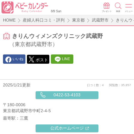
8/9 Sun
プレゼント
検索
メニュー
HOME
産婦人科口コミ・評判
東京都
武蔵野市
きりんウ
きりんウィメンズクリニック武蔵野
（東京都武蔵野市）
いいね
LINE
ポスト
2025/1/21更新
口コミ数：4
閲覧数：35,857
0422-53-4103
〒180-0006
東京都武蔵野市中町2-4-5
最寄駅：
三鷹
公式ホームページ