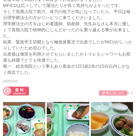
MFICUは広々していて陽当たりが良く気持ちがよかったです。
そして長期入院で筋力、体力の低下が気になっていたら、平日は毎
日理学療法士の方がリハビリに来てくださいました。
理学療法士の方をはじめ看護師、助産師、先生みなさん本当に優し
くて長期入院で精神的にしんどかったのも乗り越える事が出来まし
た。
結果、緊急帝王切開となり極低体重児で出産でしたがNICUがしっか
りしていたため安心でした。
出産後は個室を利用させてもらいましたがトイレもシャワーもお部
屋も綺麗でとても快適でした。
唯一、総合病院という事もあり面会が1日1組2名の15分以内しかな
く残念でした。
2025/2/23
参考になった
2