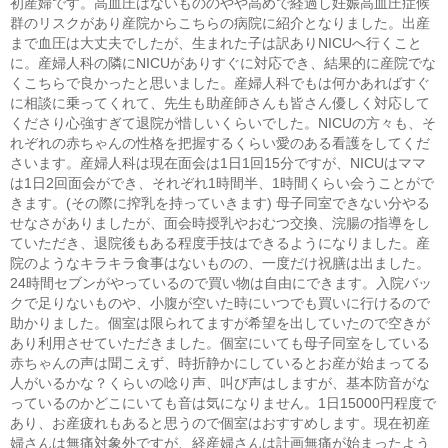
初産婦です。高血圧はないもののやや高めで経過し妊娠高血圧症候
群のリスクがあり産院からこちらの病院に紹介となりました。出産
まで血圧は大丈夫でしたが、生まれた子は訳ありNICUへ行くこと
に。産婦人科の隣にNICUがありすぐに対応でき、結果的に産院でな
くこちらで良かったと思いました。産婦人科でもは何かあればすぐ
に相談に乗ってくれて、先生も助産師さんも皆さん優しく対応して
くださり心強すぎて退院が惜しいくらいでした。NICUの方々も、そ
れぞれの赤ちゃんの性格を把握するくらい愛のある看護をしてくだ
さいます。産婦人科は現在面会は1日1回15分ですが、NICUはママ
は1日2回面会ができ、それぞれ1時間半、1時間くらい会うことがで
きます。(その際に搾乳を持っていきます) 母子同室できない分やる
せなさがありましたが、面会時授乳やおむつ交換、浣腸の指導をし
ていただき、退院後もある程度手技はできるようになりました。産
院のようなキラキラ食事はないものの、一度だけ祝膳は出ました。
24時間セブンがやっているので買い物は自由にできます。入院バッ
クで足りないものや、小腹が空いた時にいつでも買いに行けるので
助かりました。個室は限られてますが希望を出していたので空きが
あり利用させていただきました。個室にいても母子同室をしている
赤ちゃんの声は聞こえず、時折静かにしているとお産が始まってる
人がいるかな？くらいの唸り声、叫び声はしますが、基本防音がな
っているのかどこにいても音は気になりません。1日15000円程度で
あり、お産疲れもあると思うので個室はおすすめします。現在初産
婦さんは無痛対象外ですが、経産婦さんは計画無痛が始まったよう