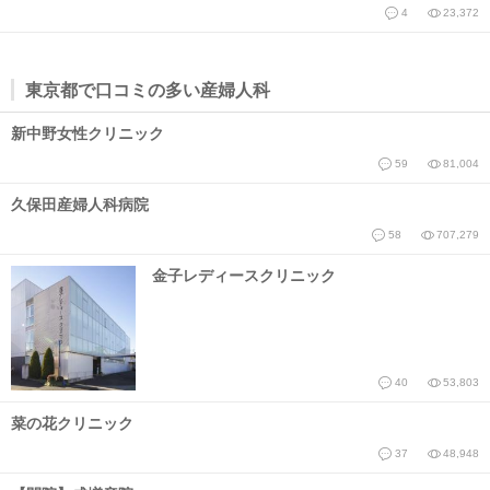
4
23,372
東京都で口コミの多い産婦人科
新中野女性クリニック
59
81,004
久保田産婦人科病院
58
707,279
金子レディースクリニック
40
53,803
菜の花クリニック
37
48,948