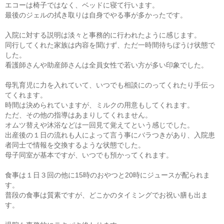
エコーは椅子ではなく、ベッドに寝て行います。
最後のジェルの拭き取りは自身でやる事が多かったです。
入院に対する説明は淡々と事務的に行われたように感じます。
同行してくれた家族は内容を聞けず、ただ一時間待ちぼうけ状態で
した。
看護師さんや助産師さんは全員女性で若い方が多い印象でした。
母乳育児に力を入れていて、いつでも相談にのってくれたり手伝っ
てくれます。
時間は決められていますが、ミルクの用意もしてくれます。
ただ、その他の指導はあまりしてくれません。
オムツ替えや沐浴などは一回見て覚えてという感じでした。
出産後の１日の流れも人によって言う事にバラつきがあり、入院患
者同士で情報を交換するような状態でした。
母子同室が基本ですが、いつでも預かってくれます。
食事は１日３回の他に15時のおやつと20時にジュースが配られま
す。
普段の食事は質素ですが、どこかのタイミングでお祝い膳も出ま
す。