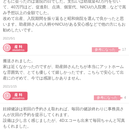
どもに会ったのは退院の日でした。支払いは助成金42万円を引い
て、40万円ほど。促進剤、点滴、個室代、NICUの入院費…などで嵩
み予想以上の金額でした。
改めて出産、入院期間を振り返ると昭和病院を選んで良かったと思
います。助産師さんの人柄やNICUがある安心感などで他の方にもお
勧めしたいです。
2021/5/1
参考になった
17
搬送されました。
家は近くなかったのですが、助産師さんたちが本当にアットホーム
な雰囲気で、とても優しくて嬉しかったです。こちらで安心して出
産にのぞめて、今では感謝しかありません。
2021/1/15
参考になった
4
妊婦健診は初回の予約さえ取れれば、毎回の健診終わりに事務員さ
んが次回の予約を提示してくれます。
設備は少し古く感じましたが、4Dエコーも出来て毎回ちゃんと写真
もくれました。