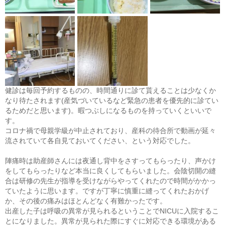
健診は毎回予約するものの、時間通りに診て貰えることは少なくか
なり待たされます(産気づいているなど緊急の患者を優先的に診てい
るためだと思います)。暇つぶしになるものを持っていくといいで
す。
コロナ禍で母親学級が中止されており、産科の待合所で動画が延々
流されていて各自見ておいてください、という対応でした。
陣痛時は助産師さんには夜通し背中をさすってもらったり、声かけ
をしてもらったりなど本当に良くしてもらいました。会陰切開の縫
合は研修の先生が指導を受けながらやってくれたので時間がかかっ
ていたように思います。ですが丁寧に慎重に縫ってくれたおかげ
か、その後の痛みはほとんどなく有難かったです。
出産した子は呼吸の異常が見られるということでNICUに入院するこ
とになりました。異常が見られた際にすぐに対応できる環境がある