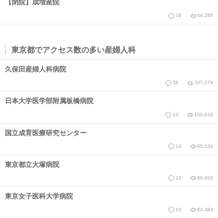
【閉院】成増産院
18
44,295
東京都でアクセス数の多い産婦人科
久保田産婦人科病院
58
707,279
日本大学医学部附属板橋病院
13
100,618
国立成育医療研究センター
16
95,034
東京都立大塚病院
12
88,600
東京女子医科大学病院
11
84,383