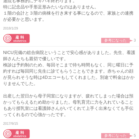
退院も事務的にテキパキ終わります。
特に記念品や手形足形みたいなのはありません。
１階の会計と３階の病棟を行き来する事になるので、家族との連携
が必要かと思います。
2018/1/29
参考になった
3
NICU完備の総合病院ということで安心感がありました。先生、看護
師さんたちも親切で優しいです。
検診は予約制のため、毎回そこまで待ち時間もなく、同じ曜日に予
約すれば毎回同じ先生に診てもらうこともできます。赤ちゃんの顔
が見られそうな時は4Dエコーもしてくれました。別途で料金はかか
りませんでした。
出産した翌日から母子同室になりますが、疲れてしまった場合は預
かってもらえるため助かりました。母乳育児に力を入れていること
もあり授乳室には看護師さんがいてくれて上手く出来なくても手伝
ってくれるので心強かったです。
2017/9/15
参考になった
5