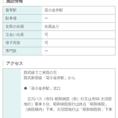
施設情報
最寄駅
花小金井駅
駐車場
ー
女医の在籍
在籍あり
立会い出産
可
母子同室
可
専門医
ー
アクセス
西武線でご来院の方
西武新宿線「花小金井駅」から
◆「花小金井駅」北口
立川バス（寺51 昭和病院（前）行又は寺56 大沼団
地行）乗車５分、昭和病院前行は終点「昭和病院」
（病院構内）下車、大沼団地行は「昭和病院前」下車