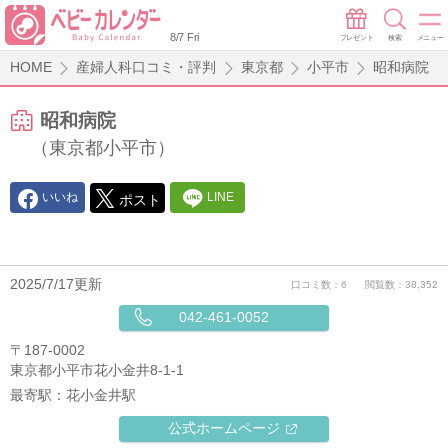
8/7 Fri
プレゼント
検索
メニュー
HOME
産婦人科口コミ・評判
東京都
小平市
昭和病院
昭和病院
（東京都小平市）
いいね
LINE
ポスト
2025/7/17更新
口コミ数：6
閲覧数：38,352
042-461-0052
〒187-0002
東京都小平市花小金井8-1-1
最寄駅：
花小金井駅
公式ホームページ