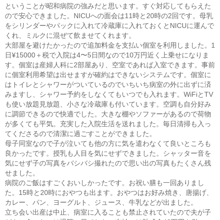
ということが昭和病院の強みだと思います。すぐ対応してもらえた
ので安心できました。NICUへの面会は11時と20時の2回です。母乳
をシリンダーやパックに入れて冷蔵庫に入れておくとNICUに運んで
くれ、ミルクに混ぜて飲ませてくれます。
大部屋を避けたかったので追加料金を支払い個室を利用しました。1
日¥15000＋税で入院は4〜5日間なので10万円近く上乗せになりま
す。個室は産婦人科に2部屋あり、空室であれば入室できます。事前
に個室利用希望は出せますが確約はできないシステムです。個室に
はトイレとシャワーがついているのでいちいち病室の外に出ずに済
みますし、シャワー予約をしなくてもいつでも入れます。WiFiとTV
も使い放題見放題、小さな冷蔵庫も付いています。空調も自分好み
に調節できるので快適でした。大きな棚やソファーがあるので荷物
が多くても平気。充実した入院生活を送れました。毎日清掃も入っ
てくださるので清潔に過ごすことができました。
母子同室なので子が泣いても他の方に気を遣わなくて良いところも
良かったです。授乳も人目を気にせずできました。シャッター音を
気にせず子の写真をバシバシ撮れたので思い出の写真もたくさん残
せました。
病院のご飯はすごくおいしかったです。お祝い膳も一回ありまし
た。15時と20時におやつも出ます。おやつはお好み焼き、唐揚げ、
カレー、パン、ヨーグルト、ジュース、牛乳などが出ました。
立ち会い出産は中止、病室に入ることも禁止されていたので夫が子