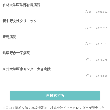
杏林大学医学部付属病院
16
81,922
新中野女性クリニック
59
81,004
豊島病院
15
78,151
武蔵野赤十字病院
7
76,275
東邦大学医療センター大森病院
9
75,536
再検索する
※口コミ情報を除く施設情報は、株式会社ベビーカレンダーが調査した