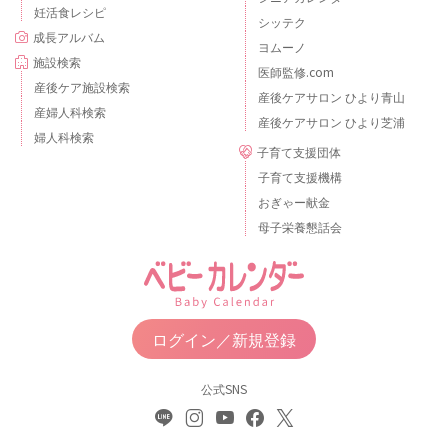
妊活食レシピ
シッテク
成長アルバム
ヨムーノ
施設検索
医師監修.com
産後ケア施設検索
産後ケアサロン ひより青山
産婦人科検索
産後ケアサロン ひより芝浦
婦人科検索
子育て支援団体
子育て支援機構
おぎゃー献金
母子栄養懇話会
ログイン／新規登録
公式SNS