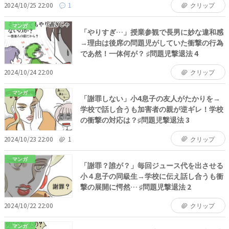
2024/10/25 22:00
1
クリップ
マンガ
「やりすぎ…」授業参観で長男に妙な違和感
→理由は後席の問題児がしていた衝撃の行為
であ然！一体何が？ ♯問題児撃退法 4
2024/10/24 22:00
クリップ
マンガ
「謝罪しない」小4息子の友人がたかりを→
学校で話し合うも加害者の親が逆ギレ！学校
の衝撃の対応は？♯問題児撃退法 3
2024/10/23 22:00
1
クリップ
マンガ
「謝罪？誰が？」毎回ジュース代を出させる
小４息子の同級生→学校に伝え話し合うも衝
撃の展開に愕然… ♯問題児撃退法 2
2024/10/22 22:00
クリップ
マンガ