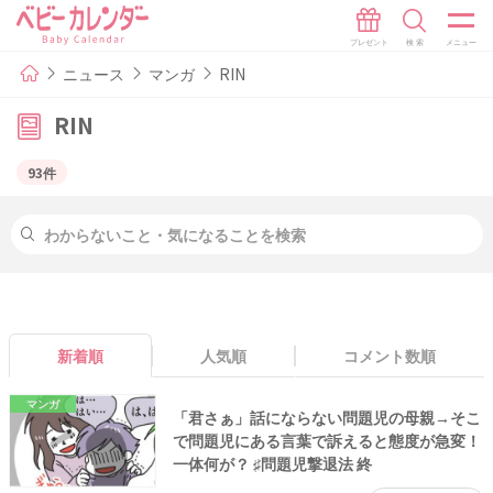
ニュース
マンガ
RIN
RIN
93件
新着順
人気順
コメント数順
マンガ
「君さぁ」話にならない問題児の母親→そこ
で問題児にある言葉で訴えると態度が急変！
一体何が？ ♯問題児撃退法 終