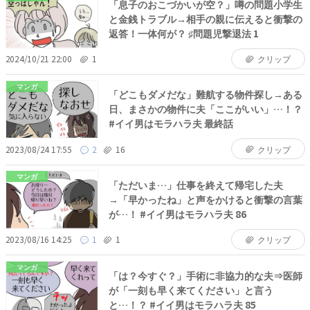
「息子のおこづかいが空？」噂の問題小学生
と金銭トラブル→相手の親に伝えると衝撃の
返答！一体何が？ ♯問題児撃退法 1
2024/10/21 22:00
1
クリップ
マンガ
「どこもダメだな」難航する物件探し→ある
日、まさかの物件に夫「ここがいい」…！？
#イイ男はモラハラ夫 最終話
2023/08/24 17:55
2
16
クリップ
マンガ
「ただいま…」仕事を終えて帰宅した夫
→「早かったね」と声をかけると衝撃の言葉
が…！ #イイ男はモラハラ夫 86
2023/08/16 14:25
1
1
クリップ
マンガ
「は？今すぐ？」手術に非協力的な夫⇒医師
が「一刻も早く来てください」と言う
と…！？ #イイ男はモラハラ夫 85