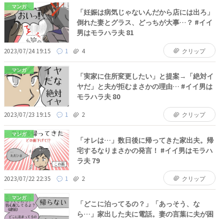
マンガ
「妊娠は病気じゃないんだから店には出ろ」
倒れた妻とグラス、どっちが大事…？ #イイ
男はモラハラ夫 81
2023/07/24 19:15
1
4
クリップ
マンガ
「実家に住所変更したい」と提案→「絶対イ
ヤだ」と夫が拒むまさかの理由… #イイ男は
モラハラ夫 80
2023/07/23 19:15
1
2
クリップ
マンガ
「オレは…」数日後に帰ってきた家出夫。帰
宅するなりまさかの発言！ #イイ男はモラハ
ラ夫 79
2023/07/22 22:35
1
2
クリップ
マンガ
「どこに泊ってるの？」「あっそう、な
ら…」家出した夫に電話。妻の言葉に夫が困