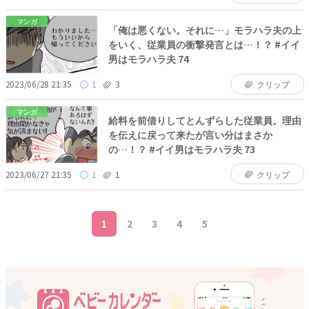
マンガ
「俺は悪くない。それに…」モラハラ夫の上
をいく、従業員の衝撃発言とは…！？ #イイ
男はモラハラ夫 74
2023/06/28 21:35
1
3
クリップ
マンガ
給料を前借りしてとんずらした従業員。理由
を伝えに戻って来たが言い分はまさか
の…！？ #イイ男はモラハラ夫 73
2023/06/27 21:35
1
1
クリップ
1
2
3
4
5