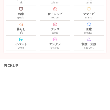
all
column
series
特集
食・レシピ
ママトピ
special
recipe
mama
暮らし
グッズ
医療
life
goods
medical
イベント
エンタメ
制度・支援
event
entame
support
PICKUP