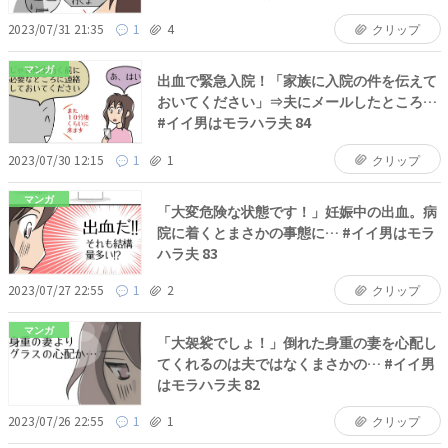
2023/07/31 21:35
1
4
クリップ
マンガ
出血で緊急入院！「家族に入院の件を伝えて
おいてください」⇒夫にメールしたところ…
#イイ男はモラハラ夫 84
2023/07/30 12:15
1
1
クリップ
マンガ
「大変危険な状態です！」妊娠中の出血。病
院に着くとまさかの事態に… #イイ男はモラ
ハラ夫 83
2023/07/27 22:55
1
2
クリップ
マンガ
「大袈裟でしょ！」倒れた身重の妻を心配し
てくれるのは夫ではなくまさかの… #イイ男
はモラハラ夫 82
2023/07/26 22:55
1
1
クリップ