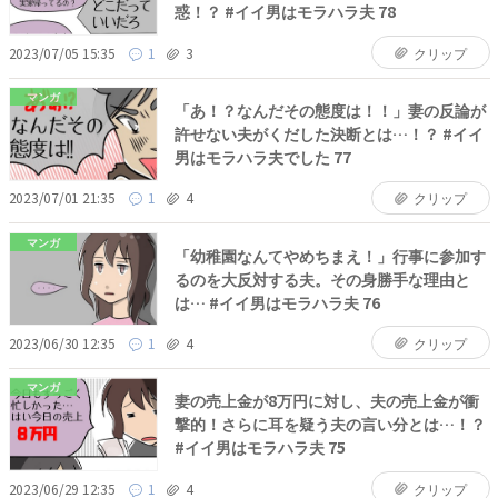
惑！？ #イイ男はモラハラ夫 78
2023/07/05 15:35
1
3
クリップ
マンガ
「あ！？なんだその態度は！！」妻の反論が
許せない夫がくだした決断とは…！？ #イイ
男はモラハラ夫でした 77
2023/07/01 21:35
1
4
クリップ
マンガ
「幼稚園なんてやめちまえ！」行事に参加す
るのを大反対する夫。その身勝手な理由と
は… #イイ男はモラハラ夫 76
2023/06/30 12:35
1
4
クリップ
マンガ
妻の売上金が8万円に対し、夫の売上金が衝
撃的！さらに耳を疑う夫の言い分とは…！？
#イイ男はモラハラ夫 75
2023/06/29 12:35
1
4
クリップ