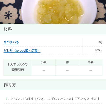
材料
20g
さつまいも
300㏄
だし汁（かつお節・昆布）
小麦
卵
牛乳
３大アレルゲン
使用有無
ー
ー
ー
作り方
さつまいもは皮をむき、しばらく水につけてアクをとります