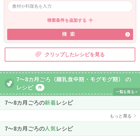
検索条件を追加する
検索
クリップしたレシピを見る
7～8カ月ごろ（離乳食中期・モグモグ期） の
レシピ
件
7〜8カ月ごろの
新着
レシピ
もっと見る
7〜8カ月ごろの
人気
レシピ