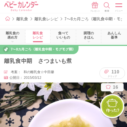
離乳食
離乳食レシピ
7～8カ月ごろ（離乳食中期・モグ
離乳食の
離乳食
食べて
調理の
あんしん
進め方
レシピ
いいもの
きほん
基準
7～8カ月ごろ（離乳食中期・モグモグ期）
離乳食中期 さつまいも煮
110
考案：
和の離乳食☆中田馨
公開日：
2015/03/12
16