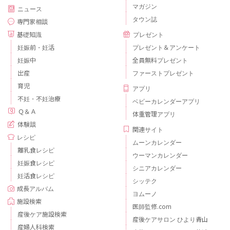
マガジン
ニュース
タウン誌
専門家相談
基礎知識
プレゼント
妊娠前・妊活
プレゼント＆アンケート
妊娠中
全員無料プレゼント
出産
ファーストプレゼント
育児
アプリ
不妊・不妊治療
ベビーカレンダーアプリ
Ｑ＆Ａ
体重管理アプリ
体験談
関連サイト
レシピ
ムーンカレンダー
離乳食レシピ
ウーマンカレンダー
妊娠食レシピ
シニアカレンダー
妊活食レシピ
シッテク
成長アルバム
ヨムーノ
施設検索
医師監修.com
産後ケア施設検索
産後ケアサロン ひより青山
産婦人科検索